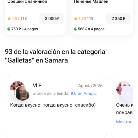
Орешки с начинкой
Печенье Мадлен
3 000
₽
2 350
₽
4.88
118
4.88
118
750
₽
× 4 pagos
588
₽
× 4 pagos
93 de la valoración en la categoría
"Galletas" en Samara
Vl P
Agosto 2026
acerca de la tienda
Юлия Андреева
O
Когда вкусно, тогда вкусно, спасибо)
Очень кл
понравило
Берите, н
Mostrar m