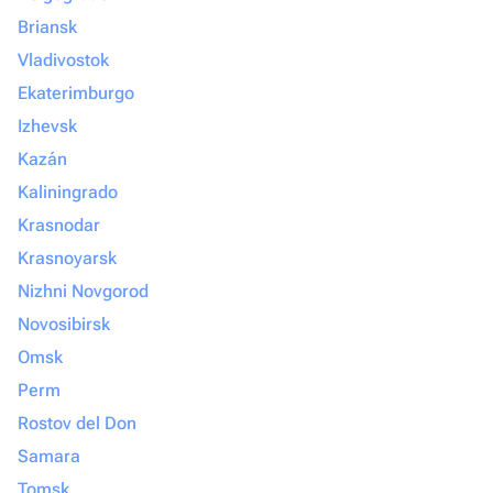
Briansk
Vladivostok
Ekaterimburgo
Izhevsk
Kazán
Kaliningrado
Krasnodar
Krasnoyarsk
Nizhni Novgorod
Novosibirsk
Omsk
Perm
Rostov del Don
Samara
Tomsk