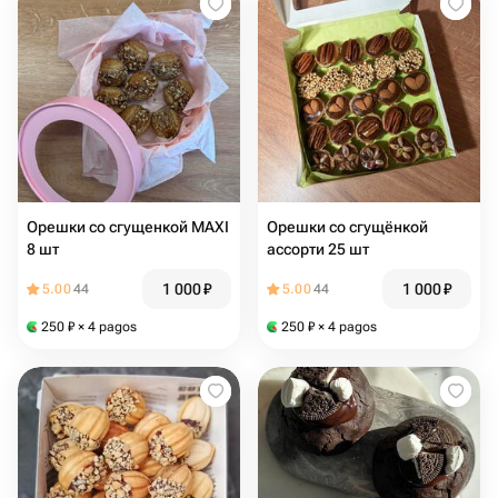
Орешки со сгущенкой MAXI
Орешки со сгущёнкой
8 шт
ассорти 25 шт
1 000
₽
1 000
₽
5.00
44
5.00
44
250
₽
× 4 pagos
250
₽
× 4 pagos