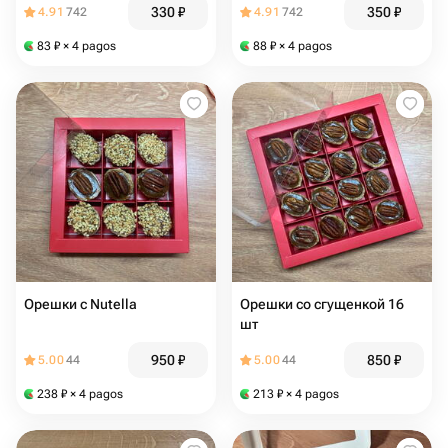
330
₽
350
₽
4.91
742
4.91
742
83
₽
× 4 pagos
88
₽
× 4 pagos
Орешки с Nutella
Орешки со сгущенкой 16
шт
950
₽
850
₽
5.00
44
5.00
44
238
₽
× 4 pagos
213
₽
× 4 pagos