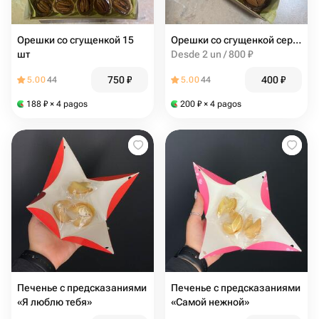
Орешки со сгущенкой 15
Орешки со сгущенкой сердца
шт
Desde 2 un / 800 ₽
750
₽
400
₽
5.00
44
5.00
44
188
₽
× 4 pagos
200
₽
× 4 pagos
Печенье с предсказаниями
Печенье с предсказаниями
«Я люблю тебя»
«Самой нежной»