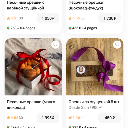
Песочные орешки с
Песочные орешки
варёной сгущёнкой
(шоколад-фундук)
1 050
₽
1 730
₽
4.55
30
4.55
30
263
₽
× 4 pagos
433
₽
× 4 pagos
Песочные орешки (манго-
Орешки со сгущенкой 8 шт
шоколад)
Desde 2 un / 900 ₽
1 995
₽
450
₽
4.55
30
5.00
44
499
₽
× 4 pagos
225
₽
× 4 pagos