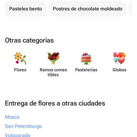
Pasteles bento
Postres de chocolate moldeado
T
Otras categorías
Flores
Ramos comes​
Paste​lerías
Globos
tibles
Entrega de flores a otras ciudades
Moscú
San Petersburgo
Volgogrado