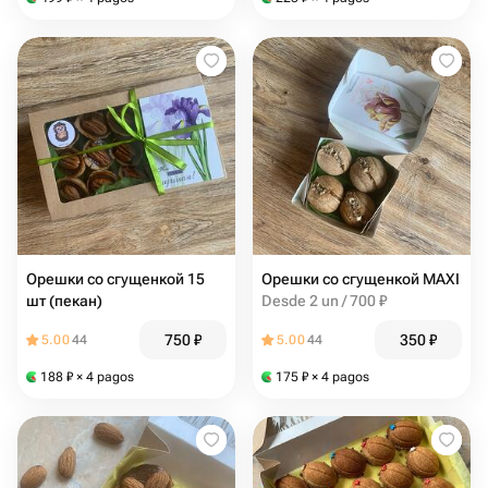
Орешки со сгущенкой 15
Орешки со сгущенкой МАХI
шт (пекан)
Desde 2 un / 700 ₽
750
₽
350
₽
5.00
44
5.00
44
188
₽
× 4 pagos
175
₽
× 4 pagos