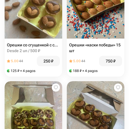
Орешки со сгущенкой с сердцем
Орешки «каски победы» 15
Desde 2 un / 500 ₽
шт
250
₽
750
₽
5.00
44
5.00
44
125
₽
× 4 pagos
188
₽
× 4 pagos