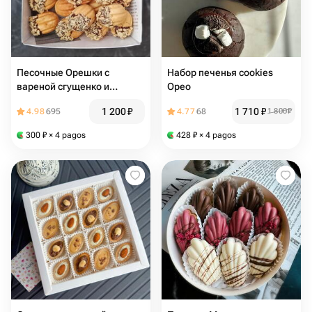
Песочные Орешки с
Набор печенья cookies
вареной сгущенко и
Орео
грецким орехом
1 200
₽
1 710
₽
4.98
695
4.77
68
1 800
₽
300
₽
× 4 pagos
428
₽
× 4 pagos