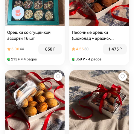
Орешки со сгущёнкой
Песочные орешки
ассорти 16 шт
(шоколад + арахис-
карамель)
850
₽
1 475
₽
5.00
44
4.55
30
213
₽
× 4 pagos
369
₽
× 4 pagos