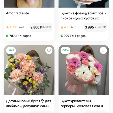
Amor radiante
Букет из французских роз и
пионовидных кустовых
2 800
₽
3 996
₽
4.79
8 mil
3 500
₽
4.87
6 mil
5 791
₽
700
₽
× 4 pagos
999
₽
× 4 pagos
-
26
%
-
34
%
Дофаминовый букет 💐 для
Букет хризантемы,
любимой/ девушки/ мамы
герберы, кустовая Роза и
гвоздики для девушки/