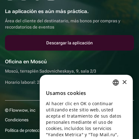
La aplicación es aún más práctica.
Área del cliente del destinatario, más bonos por compras y
recordatorios de eventos
Descargar la aplicación
Oficina en Moscú
Moscú, terraplén Sadovnicheskaya, 9, sala 2/3
×
Horario laboral: 24 horas
Usamos cookies
RUSSIAN
Al hacer clic en OK o continuar
ENGLISH
utilizando este sitio web, usted
© Flowwow, inc
UKRAINIAN
acepta el tratamiento de sus datos
Condiciones
personales mediante el uso de
PORTUGUESE
cookies, incluidos los servicios
Política de protección y privacidad de datos
"Yandex Metrica" y "Top Mail.ru",
SPANISH