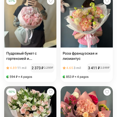
-
27
%
Пудровый букет с
Роза французская и
гортензией и
лизиантус
пионовидными розами G42
2 373
₽
3 411
₽
4.89
11 mil
3 250
₽
4.65
3 mil
3 590
₽
594
₽
× 4 pagos
853
₽
× 4 pagos
-
50
%