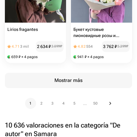
Lirios fragantes
Букет кустовые
пионовидные розы и
альстромерия
2 634
₽
3 762
₽
4.71
3 mil
3 099
₽
4.82
554
5 299
₽
659
₽
× 4 pagos
941
₽
× 4 pagos
Mostrar más
1
2
3
4
5
50
...
10 636 valoraciones en la categoría "De
autor" en Samara