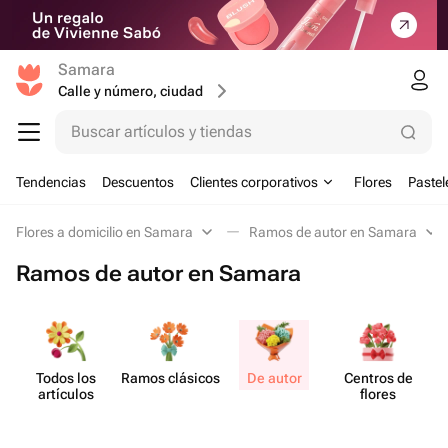
Samara
Calle y número, ciudad
Buscar artículos y tiendas
Tendencias
Descuentos
Clientes corporativos
Flores
Pastel
Flores a domicilio en Samara
Ramos de autor en Samara
Ramos de autor en Samara
Todos los
Ramos clásicos
De autor
Centros de
artículos
flores