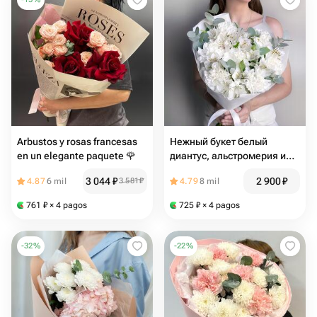
Arbustos y rosas francesas
Нежный букет белый
en un elegante paquete 🌹
диантус, альстромерия и
эвкалипт2
3 044
₽
2 900
₽
4.87
6 mil
3 581
₽
4.79
8 mil
761
₽
× 4 pagos
725
₽
× 4 pagos
-
32
%
-
22
%