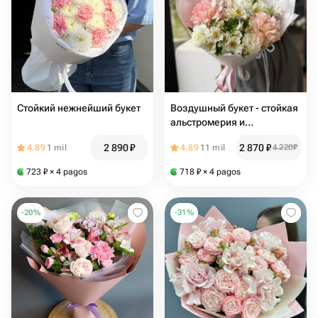
Стойкий нежнейший букет
Воздушный букет - стойкая
альстромерия и
французские розы A01
2 890
₽
2 870
₽
4.89
1 mil
4.89
11 mil
4 220
₽
723
₽
× 4 pagos
718
₽
× 4 pagos
-
20
%
-
31
%