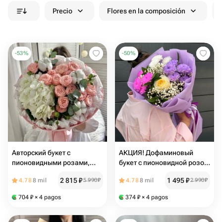
Precio
Flores en la composición
-
53
%
-
50
%
Авторский букет с
АКЦИЯ! Дофаминовый
пионовидными розами,
букет с пионовидной розой
гортензией, и эвкалиптом
премиум , хризантемой,
2 815
₽
1 495
₽
4.78
8 mil
5 990
₽
4.78
8 mil
2 990
₽
гипсофилой
704
₽
× 4 pagos
374
₽
× 4 pagos