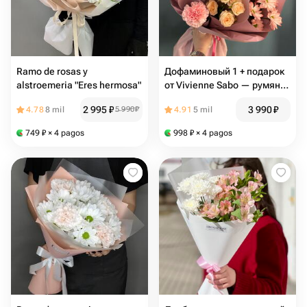
Ramo de rosas y
Дофаминовый 1 + подарок
alstroemeria "Eres hermosa"
от Vivienne Sabo — румяна
MACARON
2 995
₽
3 990
₽
4.78
8 mil
5 990
₽
4.91
5 mil
749
₽
× 4 pagos
998
₽
× 4 pagos