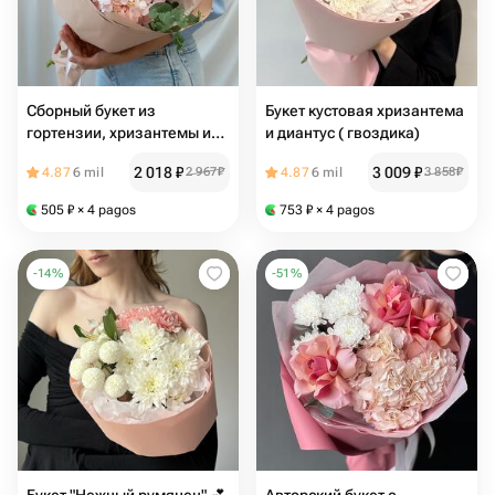
Сборный букет из
Букет кустовая хризантема
гортензии, хризантемы и
и диантус ( гвоздика)
эвкалипта Сибирис
2 018
₽
3 009
₽
4.87
6 mil
2 967
₽
4.87
6 mil
3 858
₽
505
₽
× 4 pagos
753
₽
× 4 pagos
-
14
%
-
51
%