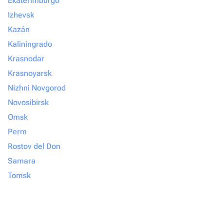
Ekaterimburgo
Izhevsk
Kazán
Kaliningrado
Krasnodar
Krasnoyarsk
Nizhni Novgorod
Novosibirsk
Omsk
Perm
Rostov del Don
Samara
Tomsk