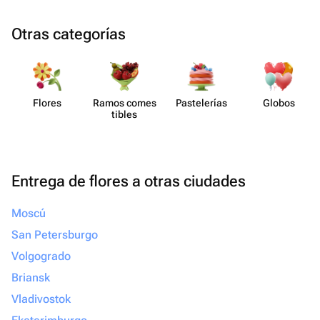
Otras categorías
Flores
Ramos comes​
Paste​lerías
Globos
tibles
Entrega de flores a otras ciudades
Moscú
San Petersburgo
Volgogrado
Briansk
Vladivostok