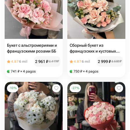
Букет с альстромериями и
Сборный букет из
французскими розами ББ
французских и кустовых
роз в авторском
2 961
₽
2 999
₽
4.87
6 mil
4 419
₽
4.87
6 mil
4 686
₽
оформлении
741
₽
× 4 pagos
750
₽
× 4 pagos
-
10
%
-
27
%