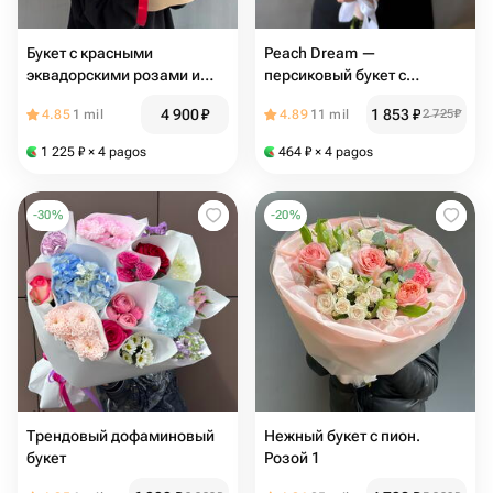
Букет с красными
Peach Dream —
эквадорскими розами и
персиковый букет с
диантусами
альстромерией и
4 900
₽
1 853
₽
4.85
1 mil
4.89
11 mil
2 725
₽
диантусами A10
1 225
₽
× 4 pagos
464
₽
× 4 pagos
-
30
%
-
20
%
Трендовый дофаминовый
Нежный букет с пион.
букет
Розой 1