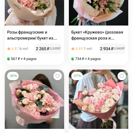
Розы французские и
Букет «Кружево» (розовая
альстромерии/ букет из
французская роза и
французских роз и
альстромерия)
2 265
₽
2 934
₽
4.87
6 mil
3 235
₽
4.85
1 mil
3 965
₽
альстромерий
567
₽
× 4 pagos
734
₽
× 4 pagos
-
35
%
-
27
%