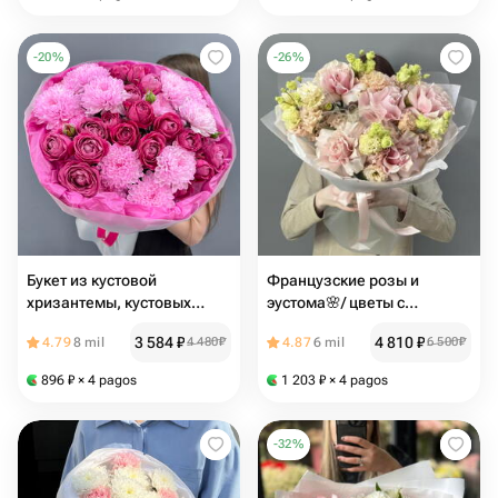
-
20
%
-
26
%
Букет из кустовой
Французские розы и
хризантемы, кустовых
эустома🌸/ цветы с
пионовидных роз
доставкой в Самаре
3 584
₽
4 810
₽
4.79
8 mil
4 480
₽
4.87
6 mil
6 500
₽
896
₽
× 4 pagos
1 203
₽
× 4 pagos
-
32
%