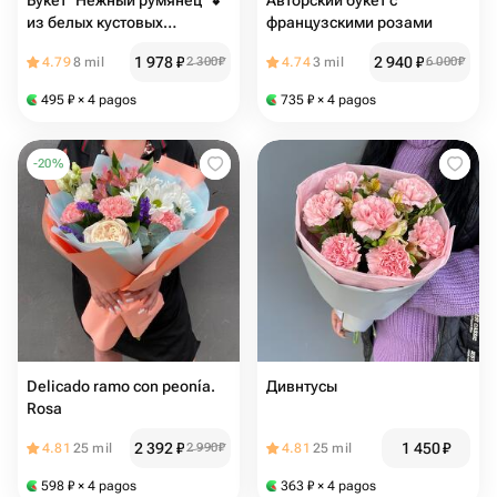
Букет "Нежный румянец" 💕
Авторский букет с
из белых кустовых
французскими розами
хризантем, белой
1 978
₽
2 940
₽
4.79
8 mil
2 300
₽
4.74
3 mil
6 000
₽
альстромерии и розовой
гвоздики
495
₽
× 4 pagos
735
₽
× 4 pagos
-
20
%
Delicado ramo con peonía.
Дивнтусы
Rosa
2 392
₽
1 450
₽
4.81
25 mil
2 990
₽
4.81
25 mil
598
₽
× 4 pagos
363
₽
× 4 pagos