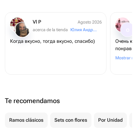
Vl P
Agosto 2026
acerca de la tienda
Юлия Андреева
O
Когда вкусно, тогда вкусно, спасибо)
Очень кл
понравило
Берите, н
Mostrar m
Te recomendamos
Ramos clásicos
Sets con flores
Por Unidad
F