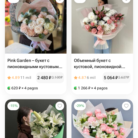
Pink Garden – букет с
Объемный букет с
пионовидными кустовыми
кустовой, пионовидной
розами и диантусами B09
розой
2 480
₽
5 064
₽
4.89
11 mil
3 100
₽
4.87
6 mil
5 627
₽
620
₽
× 4 pagos
1 266
₽
× 4 pagos
-
15
%
-
29
%