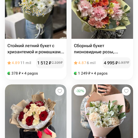
Стойкий летний букет с
Сборный букет
хризантемой и ромашками
пионовидные розы,
AI08
французские розы,
1 512
₽
4 995
₽
4.89
11 mil
2 326
₽
4.87
6 mil
6 937
₽
альстромерии, эустома
378
₽
× 4 pagos
1 249
₽
× 4 pagos
-
32
%