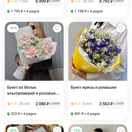
6 999
₽
4 792
₽
4.85
1 mil
9 999
₽
4.81
25 mil
5 990
₽
1 750
₽
× 4 pagos
1 198
₽
× 4 pagos
-
30
%
Букет из белых
Букет ирисы и ромашки
альстромерий и розовых
французских роз
2 086
₽
3 563
₽
4.81
25 mil
2 980
₽
4.87
6 mil
3 750
₽
522
₽
× 4 pagos
891
₽
× 4 pagos
-
20
%
-
10
%