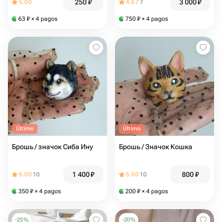
250
₽
3 000
₽
5.00
4.67
7
63
₽
× 4 pagos
750
₽
× 4 pagos
Último
Último
Брошь / значок Сиба Ину
Брошь / Значок Кошка
1 400
₽
800
₽
5.00
10
5.00
10
350
₽
× 4 pagos
200
₽
× 4 pagos
-
25
%
-
20
%