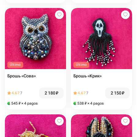
Último
Último
Брошь «Сова»
Брошь «Крик»
2 180
₽
2 150
₽
4.67
7
4.67
7
545
₽
× 4 pagos
538
₽
× 4 pagos