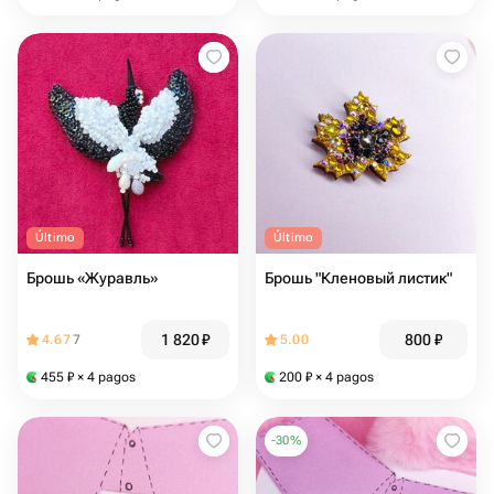
Último
Último
Брошь «Журавль»
Брошь "Кленовый листик"
1 820
₽
800
₽
4.67
7
5.00
455
₽
× 4 pagos
200
₽
× 4 pagos
-
30
%