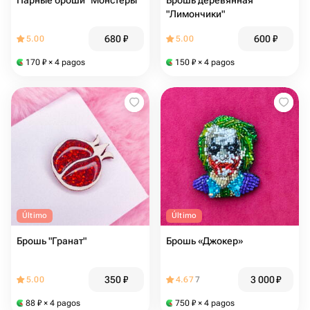
Парные броши "Монстеры"
Брошь деревянная
"Лимончики"
680
₽
600
₽
5.00
5.00
170
₽
× 4 pagos
150
₽
× 4 pagos
Último
Último
Брошь "Гранат"
Брошь «Джокер»
350
₽
3 000
₽
5.00
4.67
7
88
₽
× 4 pagos
750
₽
× 4 pagos