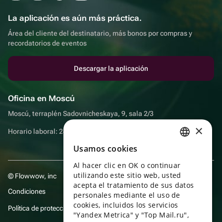
La aplicación es aún más práctica.
Área del cliente del destinatario, más bonos por compras y
recordatorios de eventos
Descargar la aplicación
Oficina en Moscú
Moscú, terraplén Sadovnicheskaya, 9, sala 2/3
×
Horario laboral: 24 horas
Usamos cookies
RUSSIAN
Al hacer clic en OK o continuar
ENGLISH
utilizando este sitio web, usted
© Flowwow, inc
UKRAINIAN
acepta el tratamiento de sus datos
Condiciones
personales mediante el uso de
PORTUGUESE
cookies, incluidos los servicios
Política de protección y privacidad de datos
"Yandex Metrica" y "Top Mail.ru",
SPANISH