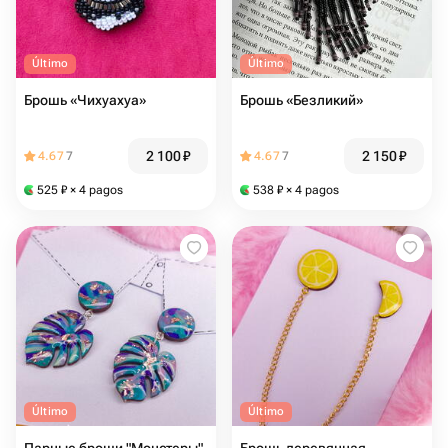
Último
Último
Брошь «Чихуахуа»
Брошь «Безликий»
2 100
₽
2 150
₽
4.67
7
4.67
7
525
₽
× 4 pagos
538
₽
× 4 pagos
Último
Último