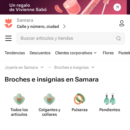
Samara
Calle y número, ciudad
Buscar artículos y tiendas
Tendencias
Descuentos
Clientes corporativos
Flores
Pastel
Joyería en Samara
Broches e insignias
Broches e insignias en Samara
Todos los
Colgantes y
Pulseras
Pend​ientes
artículos
collares