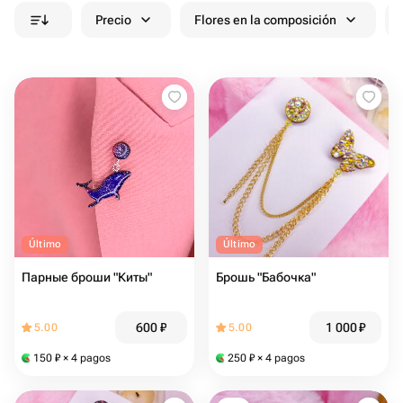
Precio
Flores en la composición
Último
Último
Парные броши "Киты"
Брошь "Бабочка"
600
₽
1 000
₽
5.00
5.00
150
₽
× 4 pagos
250
₽
× 4 pagos