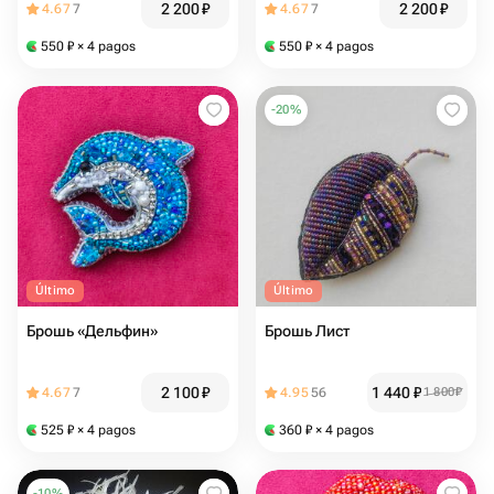
2 200
₽
2 200
₽
4.67
7
4.67
7
550
₽
× 4 pagos
550
₽
× 4 pagos
-
20
%
Último
Último
Брошь «Дельфин»
Брошь Лист
2 100
₽
1 440
₽
4.67
7
4.95
56
1 800
₽
525
₽
× 4 pagos
360
₽
× 4 pagos
-
10
%