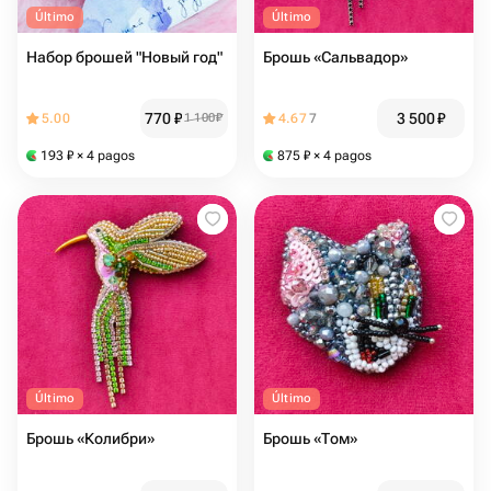
Último
Último
Набор брошей "Новый год"
Брошь «Сальвадор»
770
₽
3 500
₽
5.00
1 100
₽
4.67
7
193
₽
× 4 pagos
875
₽
× 4 pagos
Último
Último
Брошь «Колибри»
Брошь «Том»