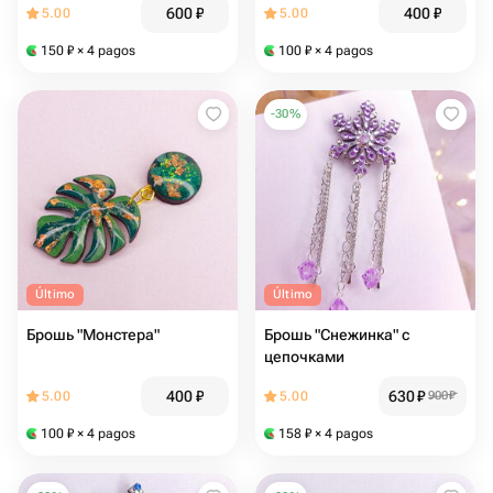
600
₽
400
₽
5.00
5.00
150
₽
× 4 pagos
100
₽
× 4 pagos
-
30
%
Último
Último
Брошь "Монстера"
Брошь "Снежинка" с
цепочками
400
₽
630
₽
5.00
5.00
900
₽
100
₽
× 4 pagos
158
₽
× 4 pagos