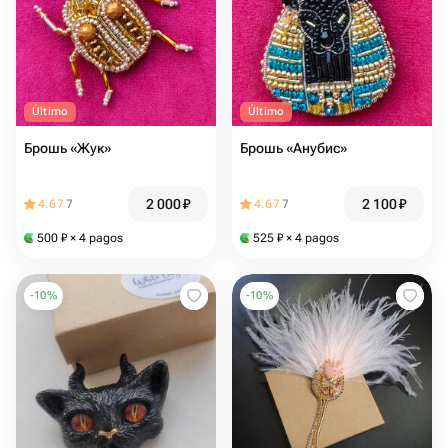
Último
Último
Брошь «Жук»
Брошь «Анубис»
2 000
₽
2 100
₽
4.67
7
4.67
7
500
₽
× 4 pagos
525
₽
× 4 pagos
-
10
%
-
10
%