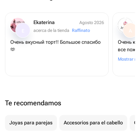
Ekaterina
Agosto 2026
acerca de la tienda
Raffinato
E
A
Очень вкусный торт!! Большое спасибо
Очень крас
🫶
все поже
Спасибо 
Mostrar m
Te recomendamos
Joyas para parejas
Accesorios para el cabello
Ot