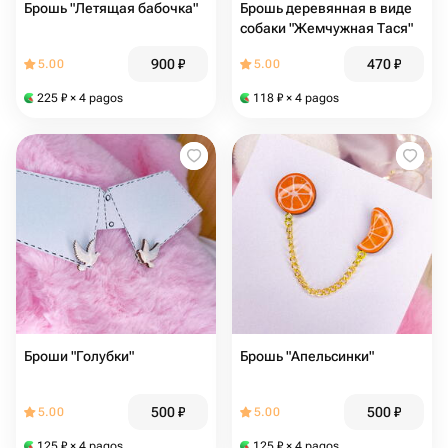
Брошь "Летящая бабочка"
Брошь деревянная в виде
собаки "Жемчужная Тася"
900
₽
470
₽
5.00
5.00
225
₽
× 4 pagos
118
₽
× 4 pagos
Броши "Голубки"
Брошь "Апельсинки"
500
₽
500
₽
5.00
5.00
125
₽
× 4 pagos
125
₽
× 4 pagos