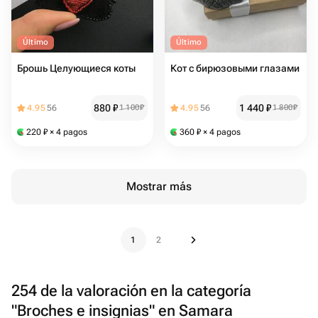
Último
Último
Брошь Целующиеся коты
Кот с бирюзовыми глазами
880
₽
1 440
₽
4.95
56
1 100
₽
4.95
56
1 800
₽
220
₽
× 4 pagos
360
₽
× 4 pagos
Mostrar más
1
2
254 de la valoración en la categoría
"Broches e insignias" en Samara