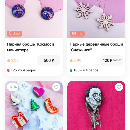
Último
Último
Парная брошь "Космос в
Парные деревянные броши
миниатюре"
"Снежинки"
500
₽
420
₽
5.00
5.00
600
₽
125
₽
× 4 pagos
105
₽
× 4 pagos
-
30
%