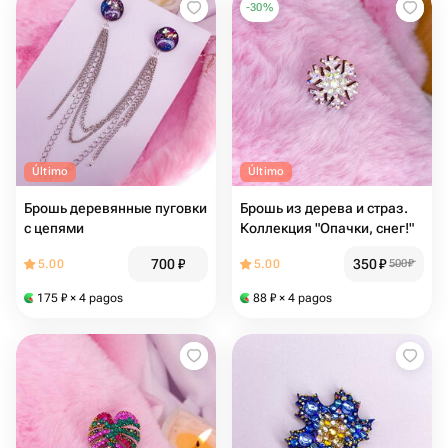
-
30
%
Último
Último
Брошь деревянные пуговки
Брошь из дерева и страз.
с цепями
Коллекция "Опачки, снег!"
700
₽
350
₽
5.00
5.00
500
₽
175
₽
× 4 pagos
88
₽
× 4 pagos