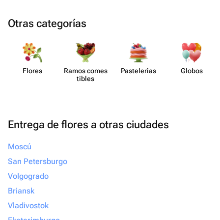
Otras categorías
Flores
Ramos comes​
Paste​lerías
Globos
tibles
Entrega de flores a otras ciudades
Moscú
San Petersburgo
Volgogrado
Briansk
Vladivostok