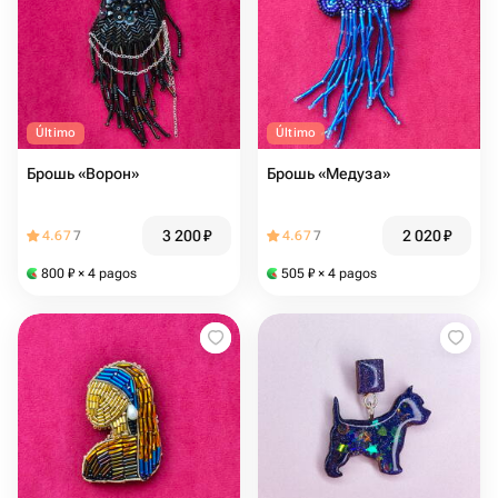
Último
Último
Брошь «Ворон»
Брошь «Медуза»
3 200
₽
2 020
₽
4.67
7
4.67
7
800
₽
× 4 pagos
505
₽
× 4 pagos