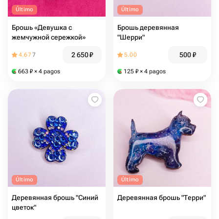
Último
Último
Брошь «Девушка с
Брошь деревянная
жемчужной сережкой»
"Шерри"
2 650
₽
500
₽
4.67
7
5.00
663
₽
× 4 pagos
125
₽
× 4 pagos
Último
Último
Деревянная брошь "Синий
Деревянная брошь "Терри"
цветок"