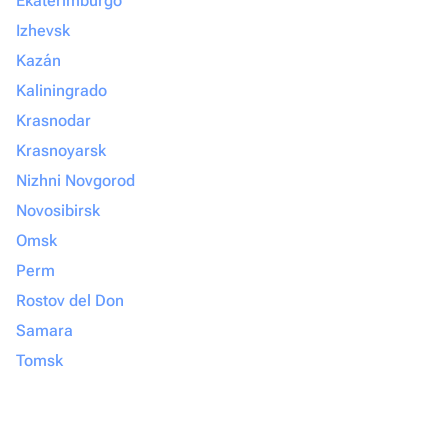
Ekaterimburgo
Izhevsk
Kazán
Kaliningrado
Krasnodar
Krasnoyarsk
Nizhni Novgorod
Novosibirsk
Omsk
Perm
Rostov del Don
Samara
Tomsk