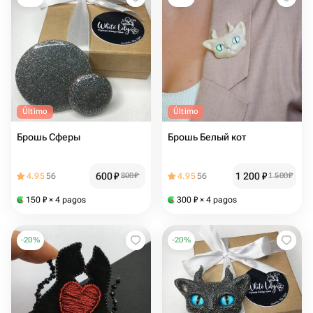
Último
Último
Брошь Сферы
Брошь Белый кот
600
₽
1 200
₽
4.95
56
800
₽
4.95
56
1 500
₽
150
₽
× 4 pagos
300
₽
× 4 pagos
-
20
%
-
20
%