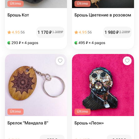
Último
Último
Брошь Кот
Брошь Цветение в розовом
1 170
₽
1 980
₽
4.95
56
1 300
₽
4.95
56
2 200
₽
293
₽
× 4 pagos
495
₽
× 4 pagos
Último
Último
Брелок "Мандала 8"
Брошь «Леон»