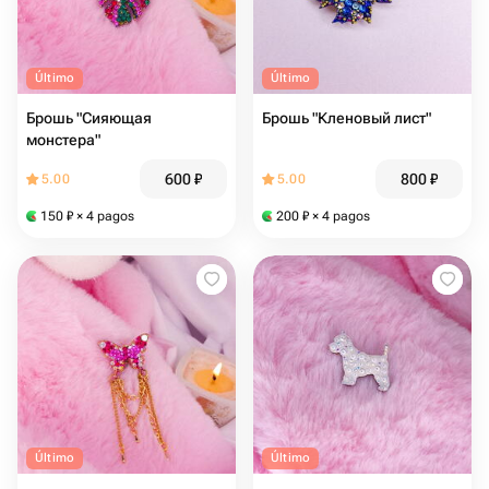
Último
Último
Брошь "Сияющая
Брошь "Кленовый лист"
монстера"
600
₽
800
₽
5.00
5.00
150
₽
× 4 pagos
200
₽
× 4 pagos
Último
Último