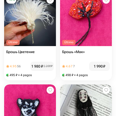
Último
Último
Брошь Цветение
Брошь «Мак»
1 980
₽
1 990
₽
4.95
56
2 200
₽
4.67
7
495
₽
× 4 pagos
498
₽
× 4 pagos