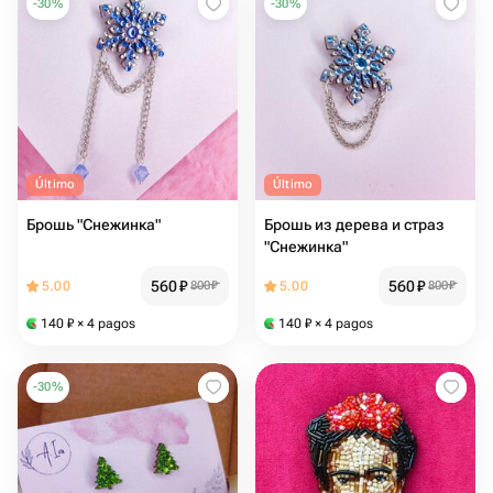
-
30
%
-
30
%
Último
Último
Брошь "Снежинка"
Брошь из дерева и страз
"Снежинка"
560
₽
560
₽
5.00
800
₽
5.00
800
₽
140
₽
× 4 pagos
140
₽
× 4 pagos
-
30
%