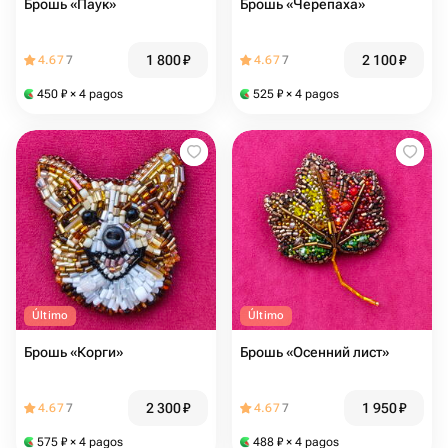
Брошь «Паук»
Брошь «Черепаха»
1 800
₽
2 100
₽
4.67
7
4.67
7
450
₽
× 4 pagos
525
₽
× 4 pagos
Último
Último
Брошь «Корги»
Брошь «Осенний лист»
2 300
₽
1 950
₽
4.67
7
4.67
7
575
₽
× 4 pagos
488
₽
× 4 pagos