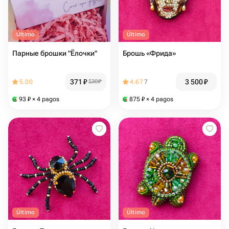
Último
Último
Парные брошки "Ёлочки"
Брошь «Фрида»
371
₽
3 500
₽
5.00
530
₽
4.67
7
93
₽
× 4 pagos
875
₽
× 4 pagos
Último
Último