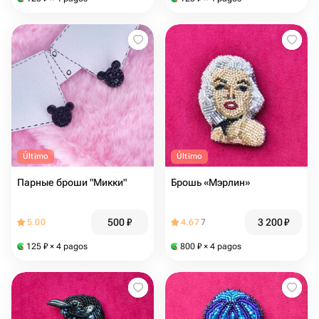
Último
Último
Парные броши "Микки"
Брошь «Мэрлин»
500
₽
3 200
₽
5.00
4.67
7
125
₽
× 4 pagos
800
₽
× 4 pagos