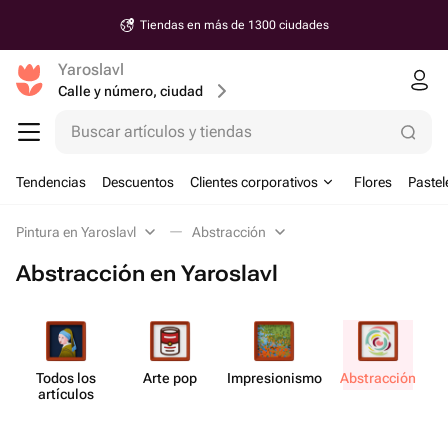
Tiendas en más de 1300 ciudades
Yaroslavl
Calle y número, ciudad
Buscar artículos y tiendas
Tendencias
Descuentos
Clientes corporativos
Flores
Pastel
Pintura en Yaroslavl
Abstracción
Abstracción en Yaroslavl
Todos los
Arte pop
Impresi​onismo
Abstr​acción
I
artículos