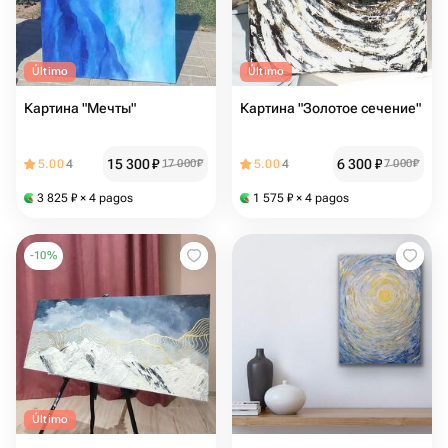
Último
Último
Картина "Мечты"
Картина "Золотое сечение"
15 300
₽
6 300
₽
5.00
4
17 000
₽
5.00
4
7 000
₽
3 825
₽
× 4 pagos
1 575
₽
× 4 pagos
-
10
%
Último