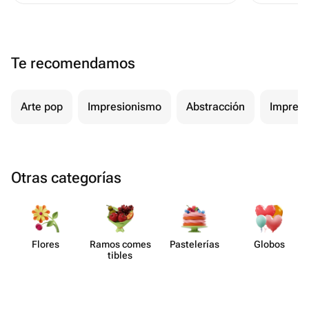
Te recomendamos
Arte pop
Impresionismo
Abstracción
Impres
Otras categorías
Flores
Ramos comes​
Paste​lerías
Globos
tibles