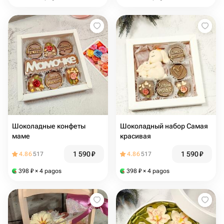
Шоколадные конфеты
Шоколадный набор Самая
маме
красивая
1 590
₽
1 590
₽
4.86
517
4.86
517
398
₽
× 4 pagos
398
₽
× 4 pagos