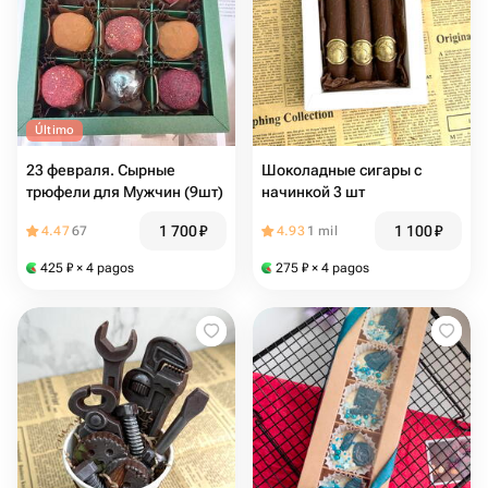
Último
23 февраля. Сырные
Шоколадные сигары с
трюфели для Мужчин (9шт)
начинкой 3 шт
1 700
₽
1 100
₽
4.47
67
4.93
1 mil
425
₽
× 4 pagos
275
₽
× 4 pagos