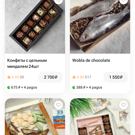
Конфеты с цельным
Wobla de chocolate
миндалем 24шт
2 700
₽
1 550
₽
4.95
20
4.86
517
675
₽
× 4 pagos
388
₽
× 4 pagos