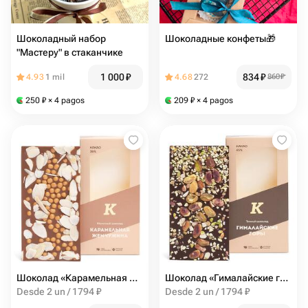
Шоколадный набор
Шоколадные конфеты🎁
"Мастеру" в стаканчике
1 000
₽
834
₽
4.93
1 mil
4.68
272
860
₽
250
₽
× 4 pagos
209
₽
× 4 pagos
Шоколад «Карамельная жемчужина», Кантата
Шоколад «Гималайские горы», Кантата
Desde 2 un / 1794 ₽
Desde 2 un / 1794 ₽