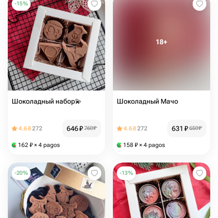
-
15
%
Шоколадный набор💫
Шоколадный Мачо
646
₽
631
₽
4.68
272
760
₽
4.68
272
650
₽
162
₽
× 4 pagos
158
₽
× 4 pagos
-
20
%
-
13
%