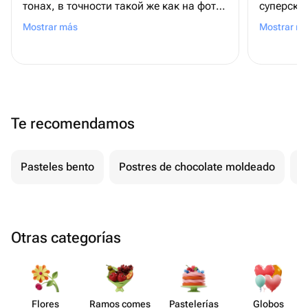
тонах, в точности такой же как на фото
суперски
магазина
всяких п
Mostrar más
Mostrar m
восторге 
Te recomendamos
Pasteles bento
Postres de chocolate moldeado
T
Otras categorías
Flores
Ramos comes​
Paste​lerías
Globos