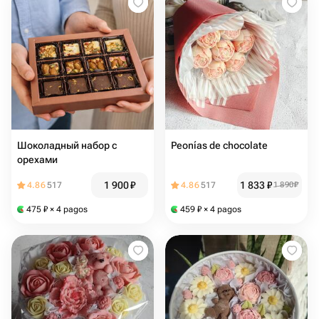
Шоколадный набор с
Peonías de chocolate
орехами
1 900
₽
1 833
₽
4.86
517
4.86
517
1 890
₽
475
₽
× 4 pagos
459
₽
× 4 pagos