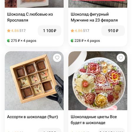
Шоколад С любовью из
Шоколад фигурный
Ярославля
Мужчине на 23 февраля
1 100
₽
910
₽
4.86
517
4.86
517
275
₽
× 4 pagos
228
₽
× 4 pagos
Ассорти в шоколаде (9шт)
Шоколадные цветы Все
будет в шоколаде