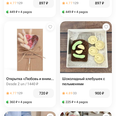
897
₽
897
₽
4.77
129
4.77
129
449
₽
× 4 pagos
449
₽
× 4 pagos
Открытка «Любовь и внимание»
Шоколадный хлебушек с
Desde 2 un / 1440 ₽
пельменями
720
₽
900
₽
4.77
129
4.89
33
360
₽
× 4 pagos
225
₽
× 4 pagos