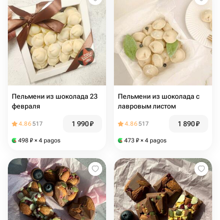
Пельмени из шоколада 23
Пельмени из шоколада с
февраля
лавровым листом
1 990
₽
1 890
₽
4.86
517
4.86
517
498
₽
× 4 pagos
473
₽
× 4 pagos