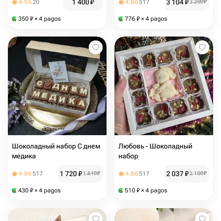
1 400
₽
3 104
₽
4.95
20
4.86
517
3 200
₽
350
₽
× 4 pagos
776
₽
× 4 pagos
Шоколадный набор С днем
Любовь - Шоколадный
медика
набор
1 720
₽
2 037
₽
4.86
517
1 810
₽
4.86
517
2 100
₽
430
₽
× 4 pagos
510
₽
× 4 pagos