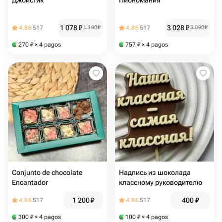
Джойстик
Пиономания
1 078
₽
3 028
₽
4.86
517
1 100
₽
4.86
517
3 090
₽
270
₽
× 4 pagos
757
₽
× 4 pagos
Conjunto de chocolate
Надпись из шоколада
Encantador
классному руководителю
1 200
₽
400
₽
4.86
517
4.86
517
300
₽
× 4 pagos
100
₽
× 4 pagos