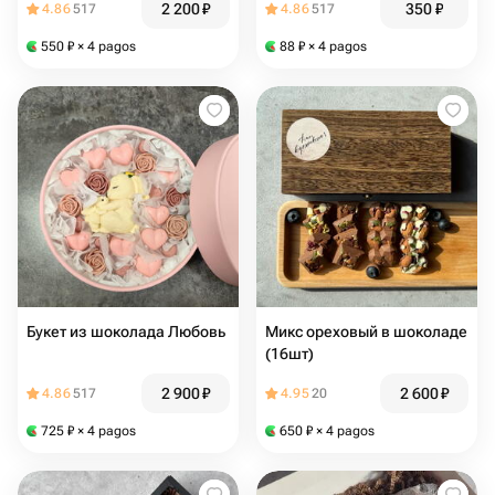
2 200
₽
350
₽
4.86
517
4.86
517
550
₽
× 4 pagos
88
₽
× 4 pagos
Букет из шоколада Любовь
Микс ореховый в шоколаде
(16шт)
2 900
₽
2 600
₽
4.86
517
4.95
20
725
₽
× 4 pagos
650
₽
× 4 pagos