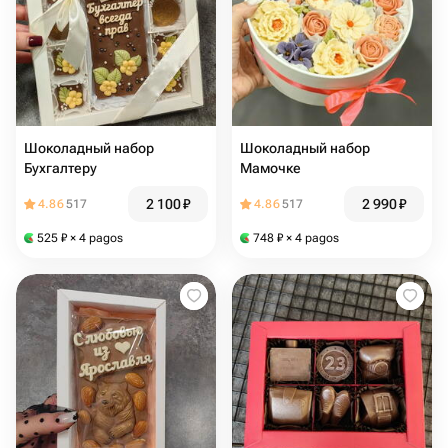
Шоколадный набор
Шоколадный набор
Бухгалтеру
Мамочке
2 100
₽
2 990
₽
4.86
517
4.86
517
525
₽
× 4 pagos
748
₽
× 4 pagos