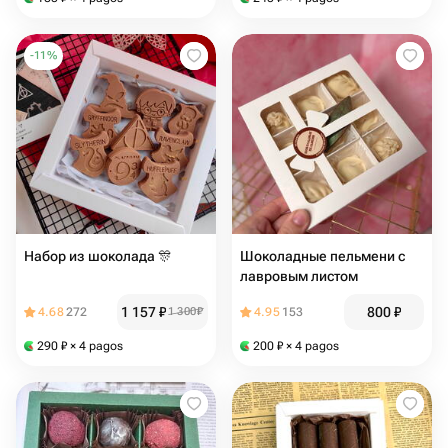
-
11
%
Набор из шоколада 🎊
Шоколадные пельмени с
лавровым листом
1 157
₽
800
₽
4.68
272
1 300
₽
4.95
153
290
₽
× 4 pagos
200
₽
× 4 pagos