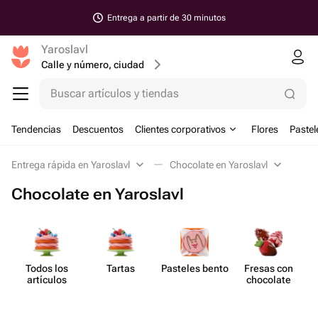
Entrega a partir de 30 minutos
Yaroslavl
Calle y número, ciudad
Buscar artículos y tiendas
Tendencias
Descuentos
Clientes corporativos
Flores
Pastel
Entrega rápida en Yaroslavl
Chocolate en Yaroslavl
Chocolate en Yaroslavl
Todos los
Tartas
Pasteles bento
Fresas con
artículos
chocolate