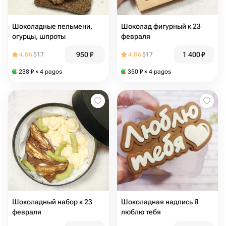
Шоколадные пельмени,
Шоколад фигурный к 23
огурцы, шпроты
февраля
950
₽
1 400
₽
4.86
517
4.86
517
238
₽
× 4 pagos
350
₽
× 4 pagos
Шоколадный набор к 23
Шоколадная надпись Я
февраля
люблю тебя