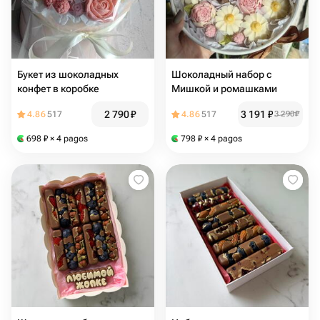
Букет из шоколадных
Шоколадный набор с
конфет в коробке
Мишкой и ромашками
2 790
₽
3 191
₽
4.86
517
4.86
517
3 290
₽
698
₽
× 4 pagos
798
₽
× 4 pagos