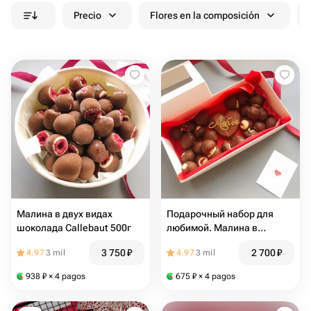
Precio
Flores en la composición
Малина в двух видах
Подарочный набор для
шоколада Callebaut 500г
любимой. Малина в
шоколаде + Сердце с
3 750
₽
2 700
₽
4.97
3 mil
4.97
3 mil
дубайским шоколадом
938
₽
× 4 pagos
675
₽
× 4 pagos