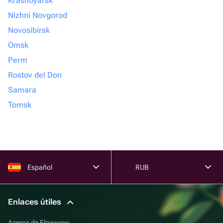
Krasnoyarsk
Nizhni Novgorod
Novosibirsk
Omsk
Perm
Rostov del Don
Samara
Tomsk
Español
RUB
Enlaces útiles
Acerca de Flowwow