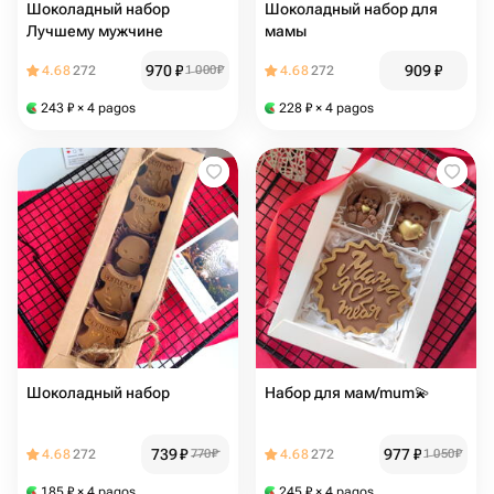
Шоколадный набор
Шоколадный набор для
Лучшему мужчине
мамы
970
₽
909
₽
4.68
272
1 000
₽
4.68
272
243
₽
× 4 pagos
228
₽
× 4 pagos
Шоколадный набор
Набор для мам/mum💫
739
₽
977
₽
4.68
272
770
₽
4.68
272
1 050
₽
185
₽
× 4 pagos
245
₽
× 4 pagos