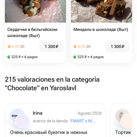
Сердечки в бельгийском
Миндаль в шоколаде (8шт)
шоколаде (8шт)
1 300
₽
1 300
₽
4.95
20
4.95
20
325
₽
× 4 pagos
325
₽
× 4 pagos
215 valoraciones en la categoría
"Chocolate" en Yaroslavl
Irina
Agosto 2026
acerca de la tienda
FMART x Moskovsky
I
A
Очень красивый букетик в нежных
Тортик су