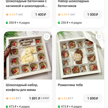
Шоколадные батончики с
Набор шоколадных
начинкой и шоколадной
батончиков
надписью
1 400
₽
1 000
₽
4.94
1 mil
4.94
1 mil
350
₽
× 4 pagos
250
₽
× 4 pagos
Шоколадный набор,
Романтика тебе
конфеты для мамы
1 891
₽
1 890
₽
4.86
517
1 990
₽
4.86
517
473
₽
× 4 pagos
473
₽
× 4 pagos