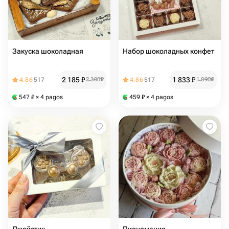
Закуска шоколадная
Набор шоколадных конфет
2 185
₽
1 833
₽
4.86
517
2 300
₽
4.86
517
1 890
₽
547
₽
× 4 pagos
459
₽
× 4 pagos