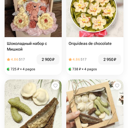
Шоколадный набор с
Orquídeas de chocolate
Мишкой
2 900
₽
2 950
₽
4.86
517
4.86
517
725
₽
× 4 pagos
738
₽
× 4 pagos