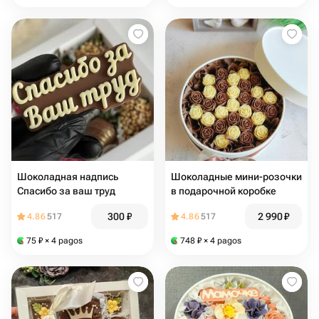
Шоколадная надпись
Шоколадные мини-розочки
Спасибо за ваш труд
в подарочной коробке
300
₽
2 990
₽
4.86
517
4.86
517
75
₽
× 4 pagos
748
₽
× 4 pagos