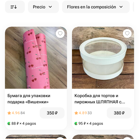
Precio
Flores en la composición
Бумага для упаковки
Коробка для тортов и
подарка «Вишенки»
пирожных ШЛЯПНАЯ с
прозрачными стенками и
350
₽
380
₽
4.96
84
4.89
33
окном диам.200мм
выс.100мм (белая)
88
₽
× 4 pagos
95
₽
× 4 pagos