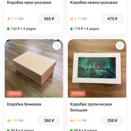
Коробка ярко-розовая
Коробка нежно-розовая
565
₽
475
₽
4.96
84
4.96
84
142
₽
× 4 pagos
119
₽
× 4 pagos
Último
Último
Коробка бежевая
Коробка тропическая
большая
360
₽
350
₽
4.96
84
4.96
84
90
₽
× 4 pagos
88
₽
× 4 pagos