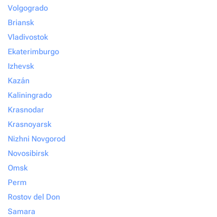
Volgogrado
Briansk
Vladivostok
Ekaterimburgo
Izhevsk
Kazán
Kaliningrado
Krasnodar
Krasnoyarsk
Nizhni Novgorod
Novosibirsk
Omsk
Perm
Rostov del Don
Samara