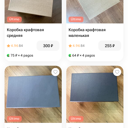
Último
Último
Коробка крафтовая
Коробка крафтовая
средняя
маленькая
300
₽
255
₽
4.96
84
4.96
84
75
₽
× 4 pagos
64
₽
× 4 pagos
Último
Último