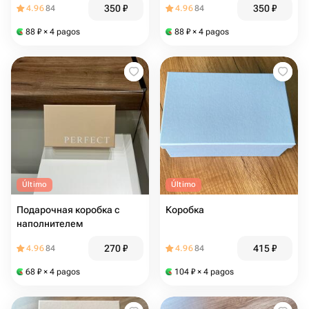
350
₽
350
₽
4.96
84
4.96
84
88
₽
× 4 pagos
88
₽
× 4 pagos
Último
Último
Подарочная коробка с
Коробка
наполнителем
270
₽
415
₽
4.96
84
4.96
84
68
₽
× 4 pagos
104
₽
× 4 pagos