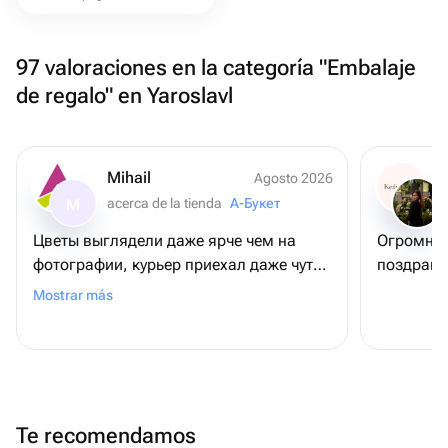
97 valoraciones en la categoría "Embalaje
de regalo" en Yaroslavl
Mihail
Agosto 2026
acerca de la tienda
А-Букет
M
Цветы выглядели даже ярче чем на
Огромное
фотографии, курьер приехал даже чуть
поздрави
раньше положенного времени, но это
Mostrar más
даже плюс 😊
Te recomendamos