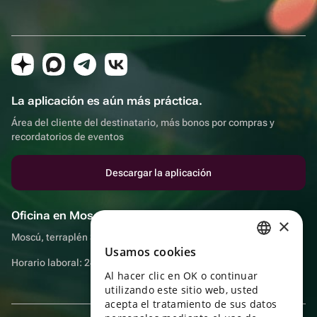
La aplicación es aún más práctica.
Área del cliente del destinatario, más bonos por compras y
recordatorios de eventos
Descargar la aplicación
Oficina en Moscú
×
Moscú, terraplén Sadovnicheskaya, 9, sala 2/3
Usamos cookies
RUSSIAN
Horario laboral: 24 horas
Al hacer clic en OK o continuar
ENGLISH
utilizando este sitio web, usted
UKRAINIAN
acepta el tratamiento de sus datos