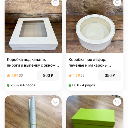
Коробка под канапе,
Коробка под зефир,
пироги и выпечку с окном,
печенье и макароны
300*300*80 мм (белая)
ШЛЯПНАЯ с окном
800
₽
350
₽
4.89
33
4.89
33
гофрокартон в комплекте с
диам.200мм выс.70 мм
подносом с ручками
(белая)
200
₽
× 4 pagos
88
₽
× 4 pagos