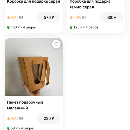
Коробка для подарка серая
Коробка для подарка
темно-серая
570
₽
500
₽
4.96
84
4.96
84
143
₽
× 4 pagos
125
₽
× 4 pagos
Пакет подарочный
маленький
230
₽
4.96
84
58
₽
× 4 pagos