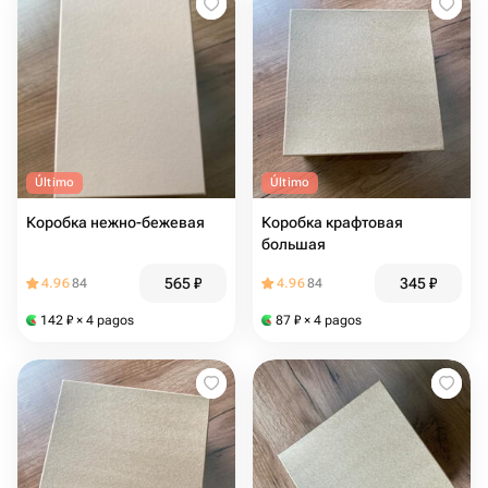
Último
Último
Коробка нежно-бежевая
Коробка крафтовая
большая
565
₽
345
₽
4.96
84
4.96
84
142
₽
× 4 pagos
87
₽
× 4 pagos