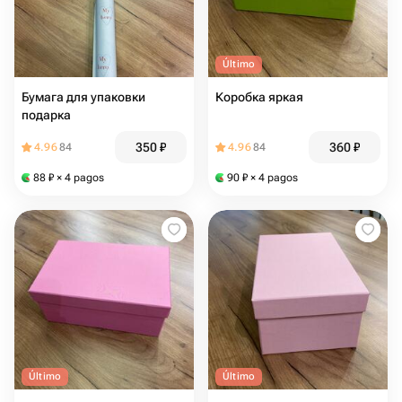
Último
Бумага для упаковки
Коробка яркая
подарка
350
₽
360
₽
4.96
84
4.96
84
88
₽
× 4 pagos
90
₽
× 4 pagos
Último
Último