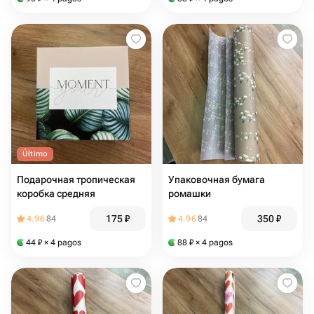
Último
Подарочная тропическая
Упаковочная бумага
коробка средняя
ромашки
175
₽
350
₽
4.96
84
4.96
84
44
₽
× 4 pagos
88
₽
× 4 pagos