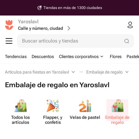
Tiendas en más de 1300 ciudades
Yaroslavl
Calle y número, ciudad
Buscar artículos y tiendas
Tendencias
Descuentos
Clientes corporativos
Flores
Pastel
Artículos para fiestas en Yaroslavl
Embalaje de regalo
Embalaje de regalo en Yaroslavl
Todos los
Flapper, y
Velas de pastel
Embalaje de
artículos
confetis
regalo