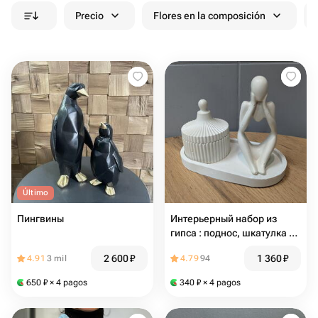
Precio
Flores en la composición
Último
Пингвины
Интерьерный набор из
гипса : поднос, шкатулка и
статуэтка
2 600
₽
1 360
₽
4.91
3 mil
4.79
94
650
₽
× 4 pagos
340
₽
× 4 pagos