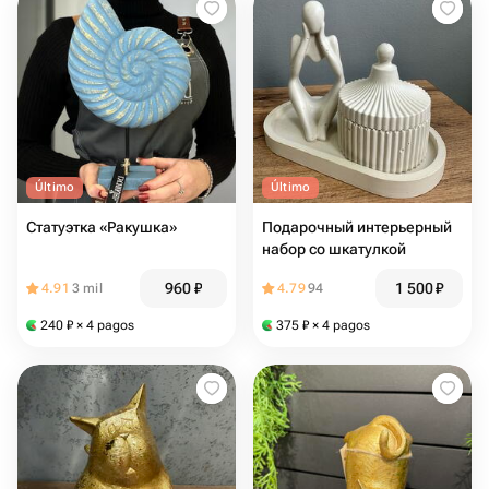
Último
Último
Статуэтка «Ракушка»
Подарочный интерьерный
набор со шкатулкой
960
₽
1 500
₽
4.91
3 mil
4.79
94
240
₽
× 4 pagos
375
₽
× 4 pagos