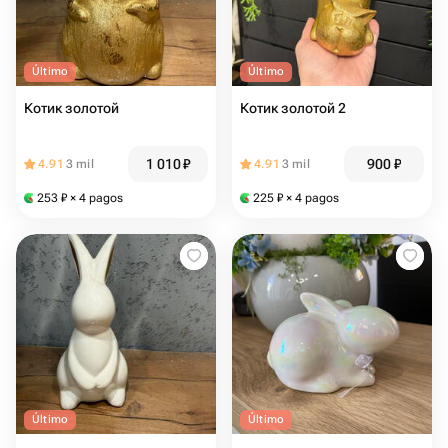
Último
Último
Котик золотой
Котик золотой 2
1 010
₽
900
₽
4.91
3 mil
4.91
3 mil
253
₽
× 4 pagos
225
₽
× 4 pagos
Último
Último