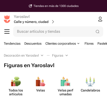
Tiendas en más de 1300 ciudades
Yaroslavl
Calle y número, ciudad
Buscar artículos y tiendas
Tendencias
Descuentos
Clientes corporativos
Flores
Pastel
Decoración en Yaroslavl
Figuras
Figuras en Yaroslavl
Todos los
Velas
Velas perf​
Cande​labros
artículos
umadas