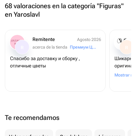
68 valoraciones en la categoría "Figuras"
en Yaroslavl
Remitente
Agosto 2026
acerca de la tienda
Премиум Цветы
R
R
Спасибо за доставку и сборку ,
Шикарный
отличные цветы
оригинал
букета с 
Mostrar m
заморачи
Te recomendamos