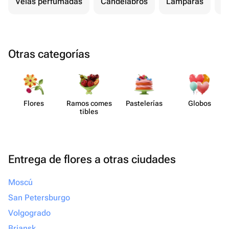
Velas perfumadas
Candelabros
Lámparas
L
Otras categorías
Flores
Ramos comes​
Paste​lerías
Globos
tibles
Entrega de flores a otras ciudades
Moscú
San Petersburgo
Volgogrado
Briansk