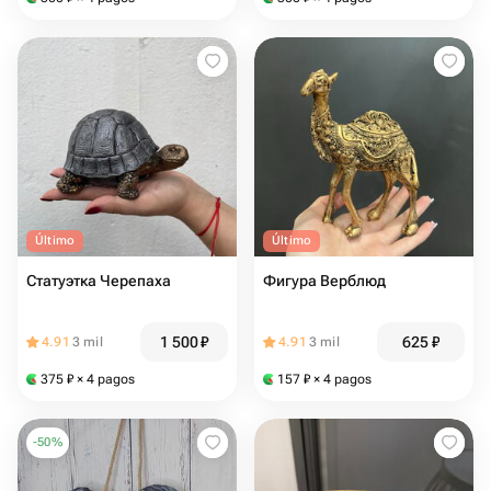
Último
Último
Статуэтка Черепаха
Фигура Верблюд
1 500
₽
625
₽
4.91
3 mil
4.91
3 mil
375
₽
× 4 pagos
157
₽
× 4 pagos
-
50
%