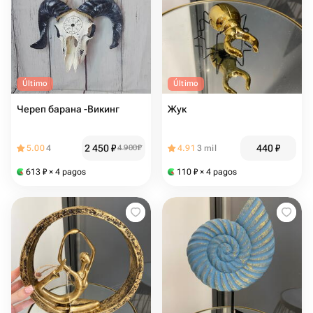
Último
Último
Череп барана -Викинг
Жук
2 450
₽
440
₽
5.00
4
4 900
₽
4.91
3 mil
613
₽
× 4 pagos
110
₽
× 4 pagos