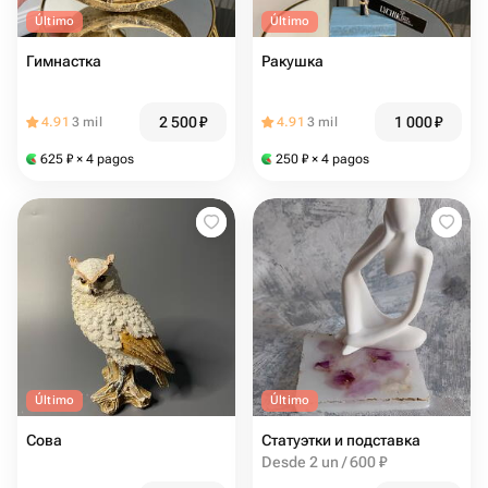
Último
Último
Гимнастка
Ракушка
2 500
₽
1 000
₽
4.91
3 mil
4.91
3 mil
625
₽
× 4 pagos
250
₽
× 4 pagos
Último
Último
Сова
Статуэтки и подставка
Desde 2 un / 600 ₽