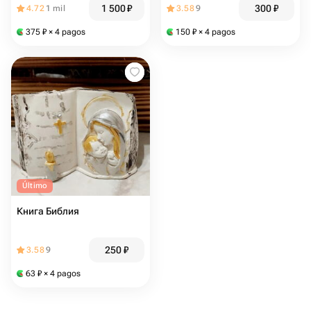
1 500
₽
300
₽
4.72
1 mil
3.58
9
375
₽
× 4 pagos
150
₽
× 4 pagos
Último
Книга Библия
250
₽
3.58
9
63
₽
× 4 pagos