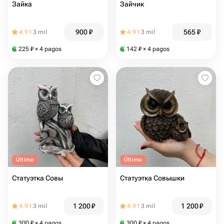
Зайка
Зайчик
900
₽
565
₽
4.91
3 mil
4.91
3 mil
225
₽
× 4 pagos
142
₽
× 4 pagos
Último
Último
Статуэтка Совы
Статуэтка Совышки
1 200
₽
1 200
₽
4.91
3 mil
4.91
3 mil
300
₽
× 4 pagos
300
₽
× 4 pagos