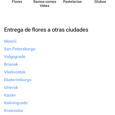
Flores
Ramos comes​
Paste​lerías
Globos
tibles
Entrega de flores a otras ciudades
Moscú
San Petersburgo
Volgogrado
Briansk
Vladivostok
Ekaterimburgo
Izhevsk
Kazán
Kaliningrado
Krasnodar