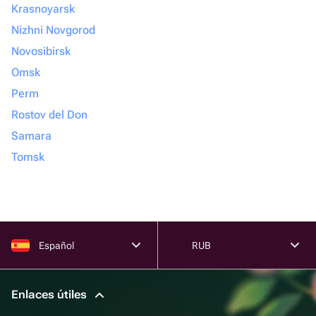
Krasnoyarsk
Nizhni Novgorod
Novosibirsk
Omsk
Perm
Rostov del Don
Samara
Tomsk
Español
RUB
Enlaces útiles