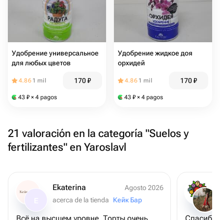
Удобрение универсальное
Удобрение жидкое доя
для любых цветов
орхидей
170
₽
170
₽
4.86
1 mil
4.86
1 mil
43
₽
× 4 pagos
43
₽
× 4 pagos
21 valoración en la categoría "Suelos y
fertilizantes" en Yaroslavl
Ekaterina
Agosto 2026
acerca de la tienda
Кейк Бар
E
Всё на высшем уровне. Торты очень
Спасибо 