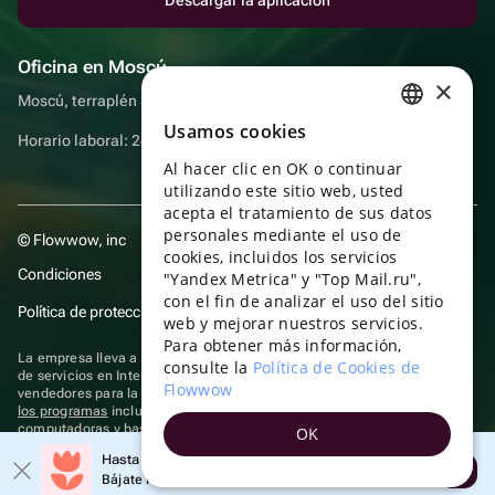
Oficina en Moscú
×
Moscú, terraplén Sadovnicheskaya, 9, sala 2/3
Usamos cookies
RUSSIAN
Horario laboral: 24 horas
Al hacer clic en OK o continuar
ENGLISH
utilizando este sitio web, usted
UKRAINIAN
acepta el tratamiento de sus datos
personales mediante el uso de
© Flowwow, inc
PORTUGUESE
cookies, incluidos los servicios
Condiciones
"Yandex Metrica" y "Top Mail.ru",
SPANISH
con el fin de analizar el uso del sitio
Política de protección y privacidad de datos
web y mejorar nuestros servicios.
HUNGARIAN
Para obtener más información,
La empresa lleva a cabo su actividad en el ámbito de las TI: prestación
ITALIAN
consulte la
Política de Cookies de
de servicios en Internet para la publicación de ofertas (anuncios) de
Flowwow
vendedores para la venta de artículos. Acceder a la
información sobre
FRENCH
los programas
incluidos en el registro de programas rusos para
computadoras y bases de datos.
OK
TURKISH
Se aplican
tecnologías de recomendación
Hasta un 10% de descuento en el primer pedido
Abrir
GERMAN
Bájate la aplicación y obtén tu código