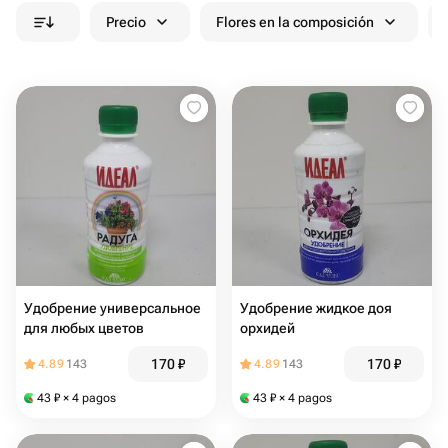
Precio
Flores en la composición
Удобрение универсальное
Удобрение жидкое доя
для любых цветов
орхидей
170
₽
170
₽
4.89
143
4.89
143
43
₽
× 4 pagos
43
₽
× 4 pagos