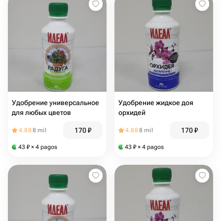
Удобрение универсальное
Удобрение жидкое доя
для любых цветов
орхидей
170
₽
170
₽
4.88
8 mil
4.88
8 mil
43
₽
× 4 pagos
43
₽
× 4 pagos