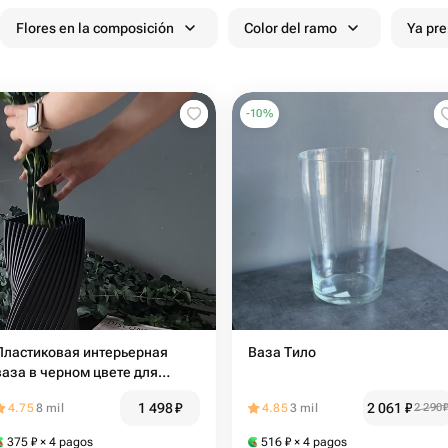
Flores en la composición
Color del ramo
Ya pr
-
10
%
Пластиковая интерьерная
Ваза Тило
ваза в черном цвете для
цветов и сухоцветов 2
1 498
₽
2 061
₽
4.75
8 mil
4.85
3 mil
2 290
375
₽
× 4 pagos
516
₽
× 4 pagos