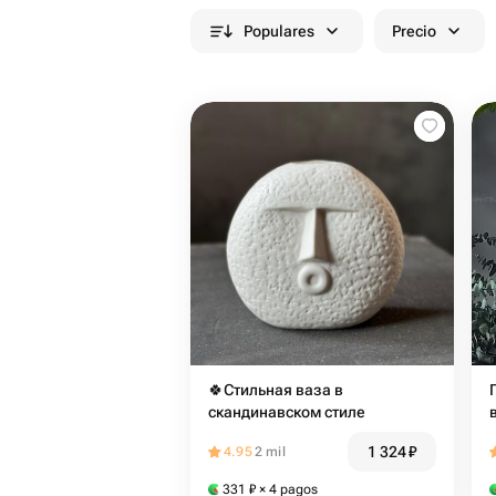
Populares
Precio
🍀Стильная ваза в
скандинавском стиле
1 324
₽
4.95
2 mil
331
₽
× 4 pagos