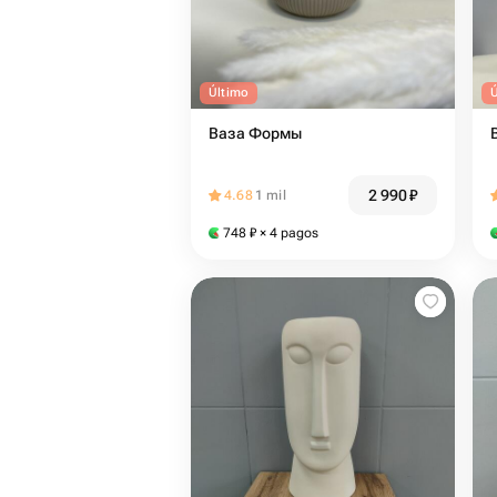
Último
Ваза Формы
2 990
₽
4.68
1 mil
748
₽
× 4 pagos