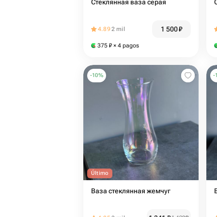
Стеклянная ваза серая
1 500
₽
4.89
2 mil
375
₽
× 4 pagos
-
10
%
-
Último
Ваза стеклянная жемчуг