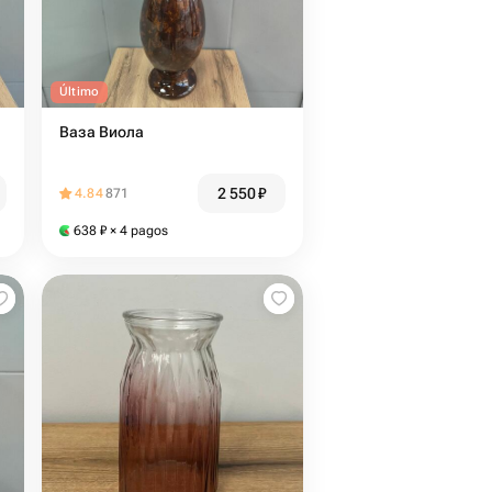
Último
Ваза Виола
2 550
₽
4.84
871
638
₽
× 4 pagos