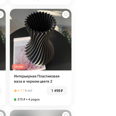
Último
Интерьерная Пластиковая
ваза в черном цвете 2
1 498
₽
4.77
5 mil
375
₽
× 4 pagos