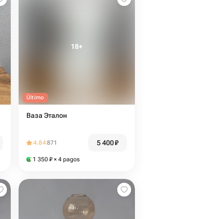
Último
Ваза Эталон
5 400
₽
4.84
871
1 350
₽
× 4 pagos