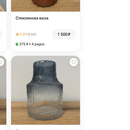
Стеклянная ваза
1 500
₽
4.89
2 mil
375
₽
× 4 pagos