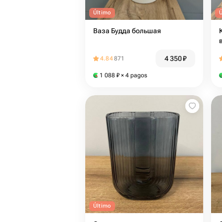
Último
Ваза Будда большая
4 350
₽
4.84
871
1 088
₽
× 4 pagos
Último