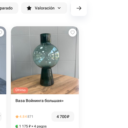
eparado
Valoración
cv/filters/name_fast_delivery
Último
Ваза Войнинга большая»
4 700
₽
₽
4.84
871
1 175
₽
× 4 pagos