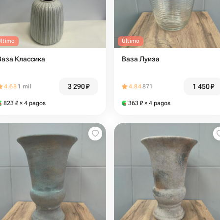
Último
Último
Ваза Классика
Ваза Луиза
3 290
₽
1 450
₽
4.68
1 mil
4.84
871
823
₽
× 4 pagos
363
₽
× 4 pagos