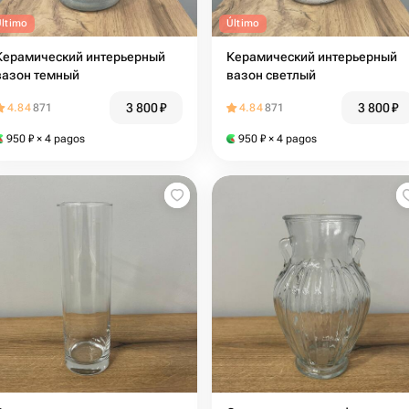
Último
Último
Керамический интерьерный
Керамический интерьерный
вазон темный
вазон светлый
3 800
₽
3 800
₽
4.84
871
4.84
871
950
₽
× 4 pagos
950
₽
× 4 pagos