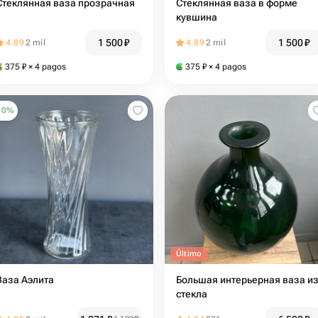
Стеклянная ваза прозрачная
Стеклянная ваза в форме
кувшина
1 500
₽
1 500
₽
4.89
2 mil
4.89
2 mil
375
₽
× 4 pagos
375
₽
× 4 pagos
10
%
Último
Ваза Аэлита
Большая интерьерная ваза и
стекла