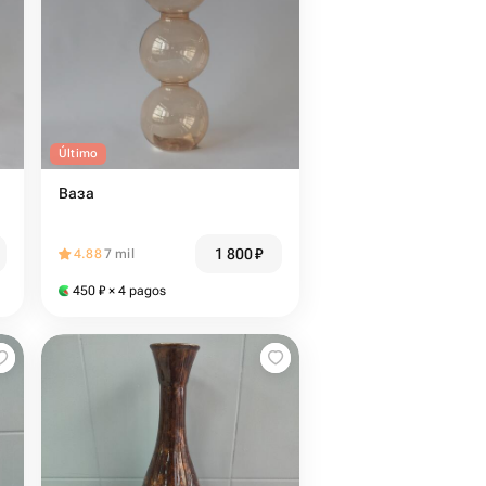
Último
Ваза
1 800
₽
4.88
7 mil
450
₽
× 4 pagos