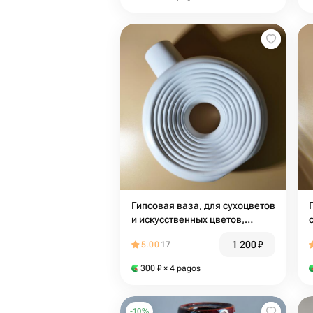
Гипсовая ваза, для сухоцветов
и искусственных цветов,
матовая, 18x16 см, белая,
1 200
₽
5.00
17
ребристая
300
₽
× 4 pagos
-
10
%