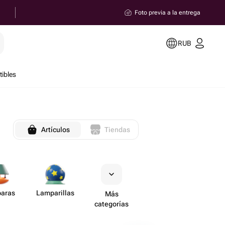
Foto previa a la entrega
RUB
ibles
Artículos
Tiendas
aras
Lampa​rillas
Más
categorías