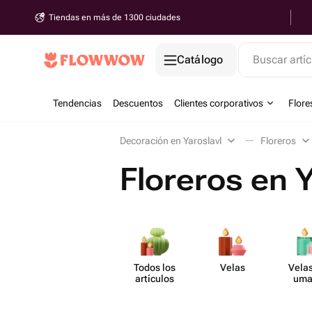
Tiendas en más de 1300 ciudades
Catálogo
Buscar artíc
Tendencias
Descuentos
Clientes corporativos
Flore
Decoración en Yaroslavl
Floreros
Floreros en Y
Todos los
Velas
Velas
artículos
uma