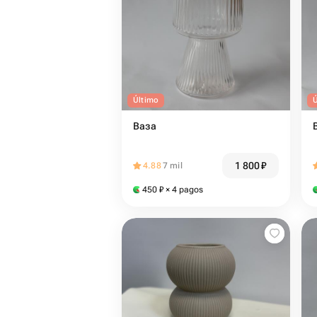
Último
Ваза
1 800
₽
4.88
7 mil
450
₽
× 4 pagos