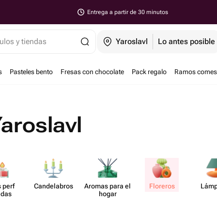
Entrega a partir de 30 minutos
ulos y tiendas
Yaroslavl
Lo antes posible
s
Pasteles bento
Fresas con chocolate
Pack regalo
Ramos comest
aroslavl
 perf​
Cande​labros
Aromas para el
Floreros
Lámp
das
hogar