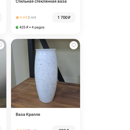
Стильная стеклянная ваза
1 700
₽
4.89
2 mil
425
₽
× 4 pagos
з
Ваза Крапле