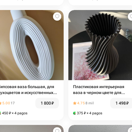
Гипсовая ваза большая, для
Пластиковая интерьерная
сухоцветов и искусственных
ваза в черном цвете для
цветов, матовая, 27x14 см,
цветов и сухоцветов
1 800
₽
1 498
₽
5.00
17
4.75
8 mil
белая, ребристая
450
₽
× 4 pagos
375
₽
× 4 pagos