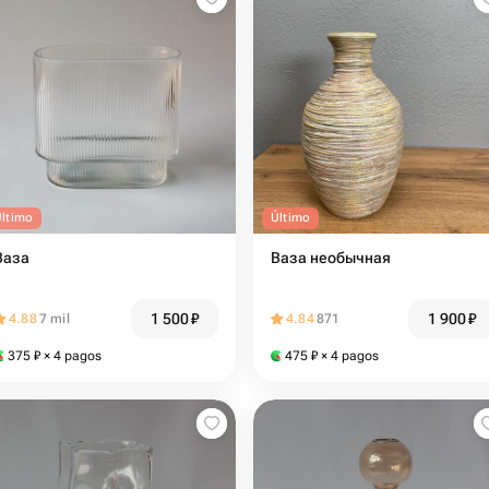
Último
Último
Ваза
Ваза необычная
1 500
₽
1 900
₽
4.88
7 mil
4.84
871
375
₽
× 4 pagos
475
₽
× 4 pagos