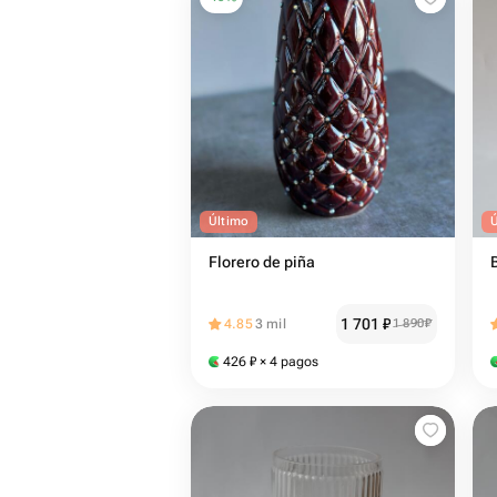
Último
Florero de piña
1 701
₽
4.85
3 mil
1 890
₽
426
₽
× 4 pagos