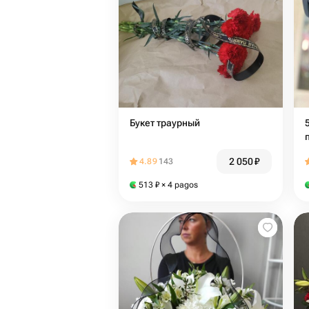
Букет траурный
2 050
₽
4.89
143
513
₽
× 4 pagos