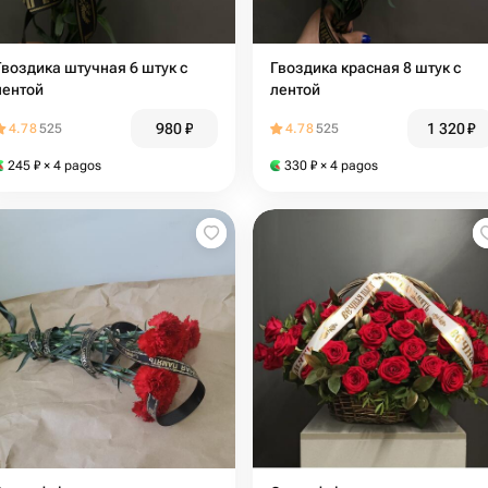
Гвоздика штучная 6 штук с
Гвоздика красная 8 штук с
лентой
лентой
980
₽
1 320
₽
4.78
525
4.78
525
245
₽
× 4 pagos
330
₽
× 4 pagos