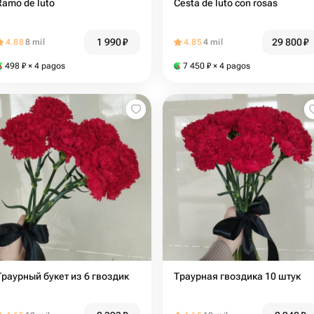
Ramo de luto
Cesta de luto con rosas
1 990
₽
29 800
₽
4.88
8 mil
4.85
4 mil
498
₽
× 4 pagos
7 450
₽
× 4 pagos
Траурный букет из 6 гвоздик
Траурная гвоздика 10 штук