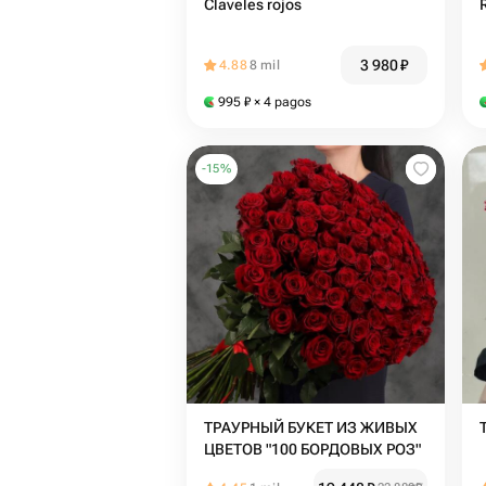
Claveles rojos
3 980
₽
4.88
8 mil
995
₽
× 4 pagos
-
15
%
ТРАУРНЫЙ БУКЕТ ИЗ ЖИВЫХ
ЦВЕТОВ "100 БОРДОВЫХ РОЗ"