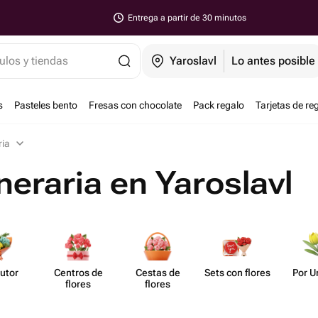
Entrega a partir de 30 minutos
ulos y tiendas
Yaroslavl
Lo antes posible
s
Pasteles bento
Fresas con chocolate
Pack regalo
Tarjetas de re
ria
uneraria en Yaroslavl
utor
Centros de
Cestas de
Sets con flores
Por U
flores
flores