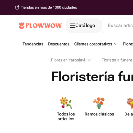
Tiendas en más de 1300 ciudades
Catálogo
Buscar artíc
Tendencias
Descuentos
Clientes corporativos
Flore
Flores en Yaroslavl
Floristería funera
Floristería f
Todos los
Ramos clásicos
De a
artículos