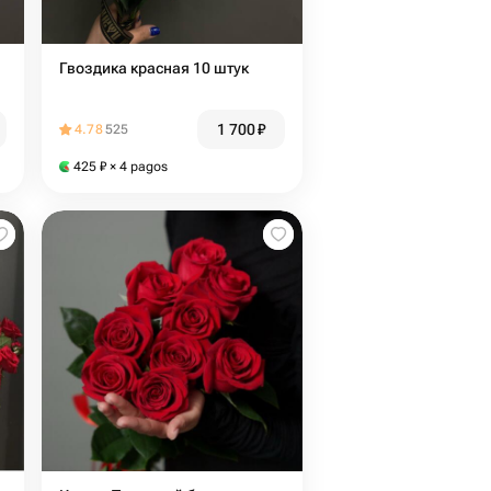
Гвоздика красная 10 штук
1 700
₽
4.78
525
425
₽
× 4 pagos