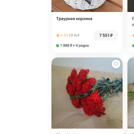
Траурная корзина
7 551
₽
4.65
12 mil
1 888
₽
× 4 pagos