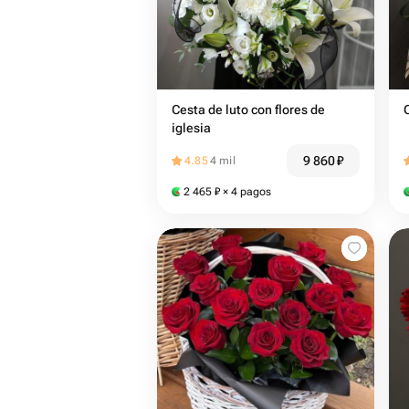
Cesta de luto con flores de
iglesia
9 860
₽
4.85
4 mil
2 465
₽
× 4 pagos