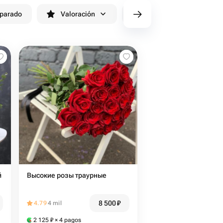
eparado
Valoración
cv/filters/name_fast_delivery
й
Высокие розы траурные
8 500
₽
4.79
4 mil
2 125
₽
× 4 pagos