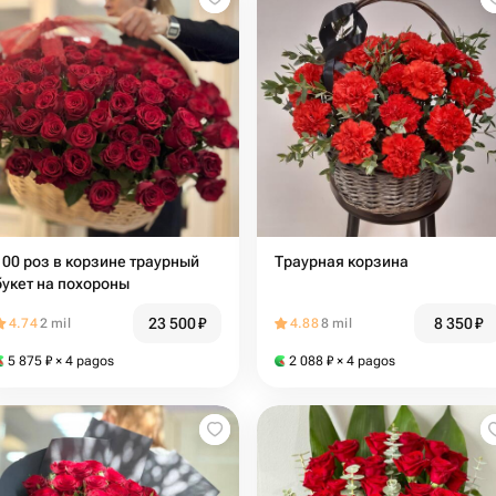
100 роз в корзине траурный
Траурная корзина
букет на похороны
23 500
₽
8 350
₽
4.74
2 mil
4.88
8 mil
5 875
₽
× 4 pagos
2 088
₽
× 4 pagos