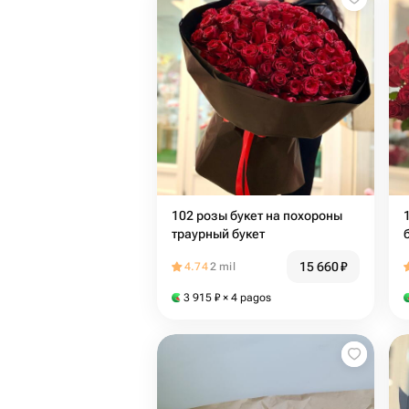
102 розы букет на похороны
траурный букет
15 660
₽
4.74
2 mil
3 915
₽
× 4 pagos