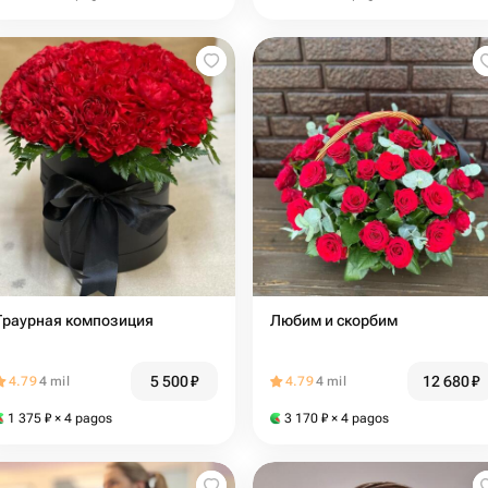
Траурная композиция
Любим и скорбим
5 500
₽
12 680
₽
4.79
4 mil
4.79
4 mil
1 375
₽
× 4 pagos
3 170
₽
× 4 pagos