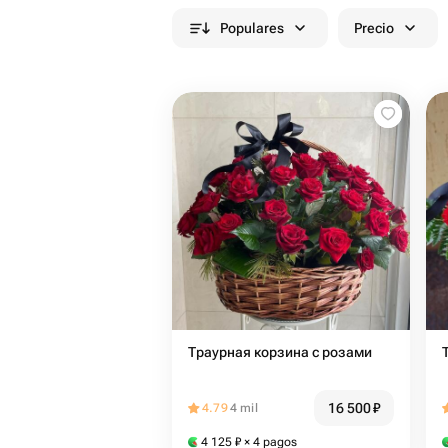
Populares
Precio
Траурная корзина с розами
16 500
₽
4.79
4 mil
4 125
₽
× 4 pagos