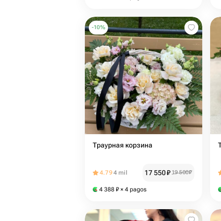
-
10
%
Траурная корзина
17 550
₽
4.79
4 mil
19 500
₽
4 388
₽
× 4 pagos