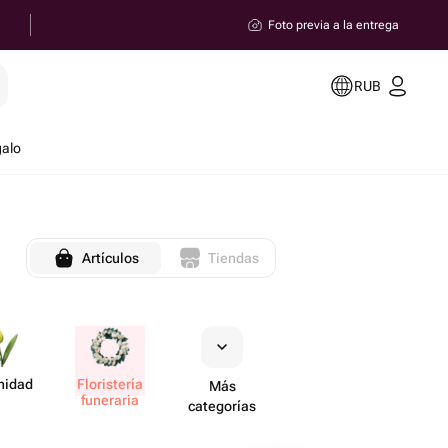
Foto previa a la entrega
RUB
galo
Artículos
Tiendas
nidad
Flori​stería
Más
funeraria
categorías