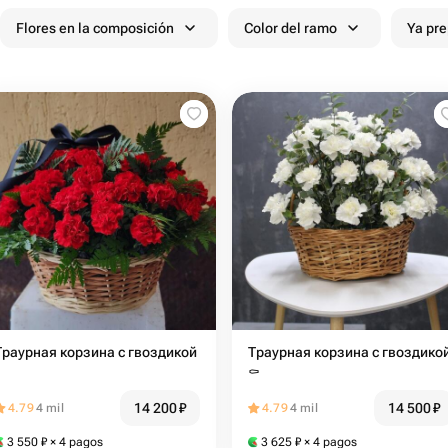
Flores en la composición
Color del ramo
Ya pr
Траурная корзина с гвоздикой
Траурная корзина с гвоздико
⚰️
14 200
₽
14 500
₽
4.79
4 mil
4.79
4 mil
3 550
₽
× 4 pagos
3 625
₽
× 4 pagos