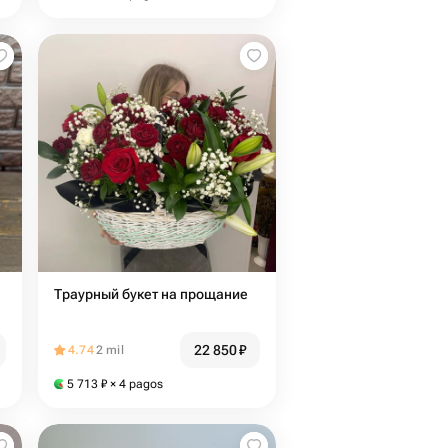
Траурный букет на прощание
22 850
₽
4.74
2 mil
5 713
₽
× 4 pagos