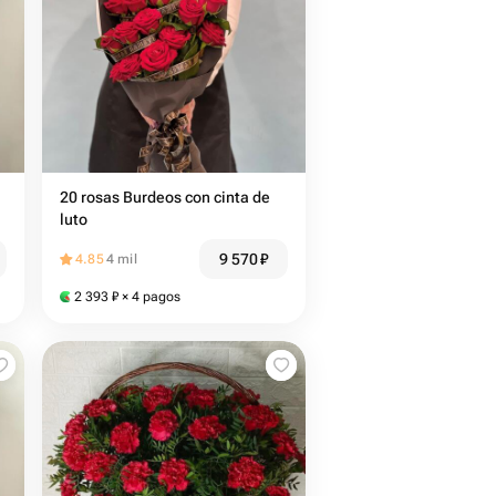
20 rosas Burdeos con cinta de
luto
9 570
₽
4.85
4 mil
2 393
₽
× 4 pagos