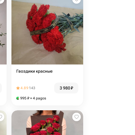
Гвоздики красные
3 980
₽
4.89
143
995
₽
× 4 pagos