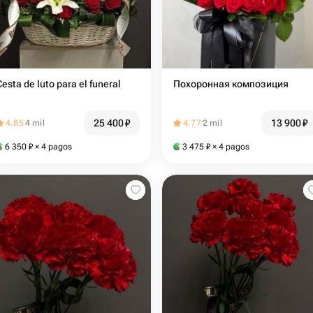
Cesta de luto para el funeral
Похоронная композиция
25 400
₽
13 900
₽
4.85
4 mil
4.77
2 mil
6 350
₽
× 4 pagos
3 475
₽
× 4 pagos