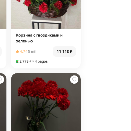
Корзина с гвоздиками и
зеленью
11 110
₽
4.74
5 mil
2 778
₽
× 4 pagos