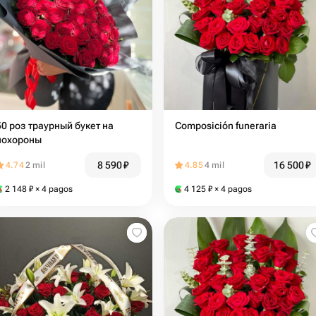
50 роз траурный букет на
Composición funeraria
похороны
8 590
₽
16 500
₽
4.74
2 mil
4.85
4 mil
2 148
₽
× 4 pagos
4 125
₽
× 4 pagos