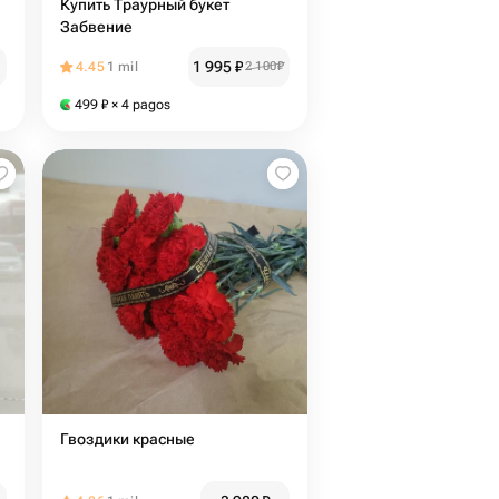
Купить Траурный букет
Забвение
1 995
₽
4.45
1 mil
2 100
₽
499
₽
× 4 pagos
Гвоздики красные