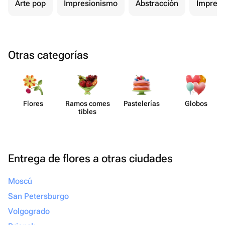
Arte pop
Impresionismo
Abstracción
Impres
Otras categorías
Flores
Ramos comes​
Paste​lerías
Globos
tibles
Entrega de flores a otras ciudades
Moscú
San Petersburgo
Volgogrado