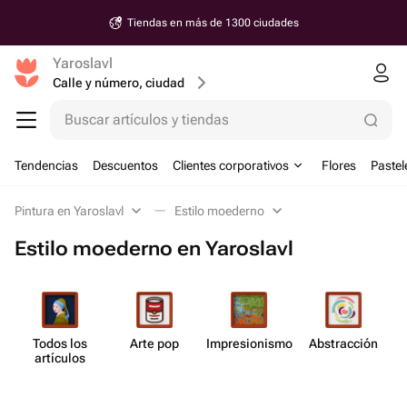
Tiendas en más de 1300 ciudades
Yaroslavl
Calle y número, ciudad
Buscar artículos y tiendas
Tendencias
Descuentos
Clientes corporativos
Flores
Pastel
Pintura en Yaroslavl
Estilo moederno
Estilo moederno en Yaroslavl
Todos los
Arte pop
Impresi​onismo
Abstr​acción
artículos