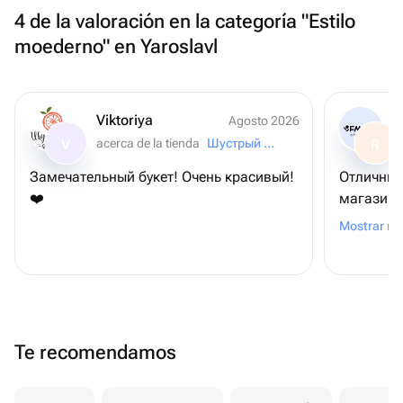
4 de la valoración en la categoría "Estilo
moederno" en Yaroslavl
Viktoriya
Agosto 2026
acerca de la tienda
Шустрый Фрукт
V
R
Замечательный букет! Очень красивый!
Отличный
❤️
магазин.
большое!
Mostrar m
Te recomendamos