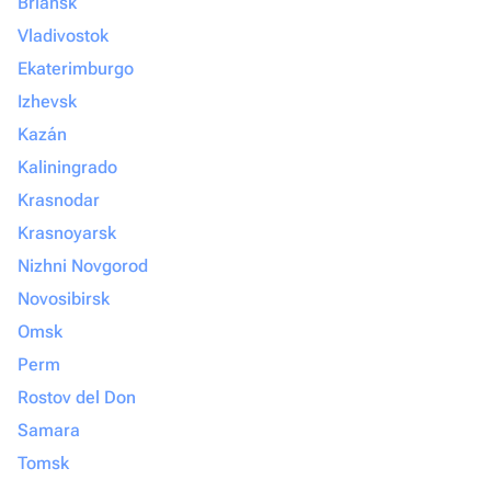
Briansk
Vladivostok
Ekaterimburgo
Izhevsk
Kazán
Kaliningrado
Krasnodar
Krasnoyarsk
Nizhni Novgorod
Novosibirsk
Omsk
Perm
Rostov del Don
Samara
Tomsk