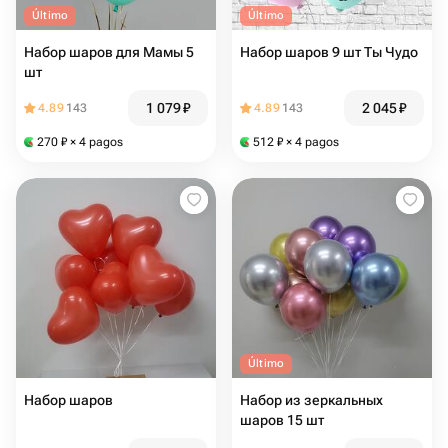
Último
Último
Набор шаров для Мамы 5
Набор шаров 9 шт Ты Чудо
шт
1 079
₽
2 045
₽
4.89
143
4.89
143
270
₽
× 4 pagos
512
₽
× 4 pagos
Último
Набор шаров ️
Набор из зеркальных
шаров 15 шт