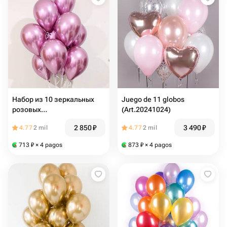
Набор из 10 зеркальных
Juego de 11 globos
розовых
(Art.20241024)
шаров(арт.20241006)
2 850
₽
3 490
₽
4.77
2 mil
4.77
2 mil
713
₽
× 4 pagos
873
₽
× 4 pagos