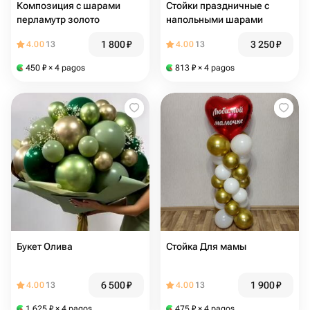
Композиция с шарами
Стойки праздничные с
перламутр золото
напольными шарами
1 800
₽
3 250
₽
4.00
13
4.00
13
450
₽
× 4 pagos
813
₽
× 4 pagos
Букет Олива
Стойка Для мамы
6 500
₽
1 900
₽
4.00
13
4.00
13
1 625
₽
× 4 pagos
475
₽
× 4 pagos