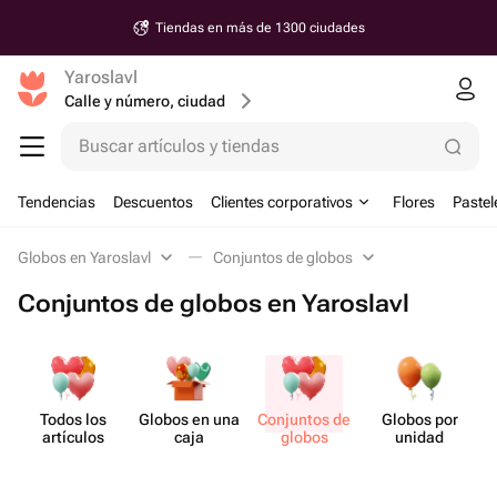
Tiendas en más de 1300 ciudades
Yaroslavl
Calle y número, ciudad
Buscar artículos y tiendas
Tendencias
Descuentos
Clientes corporativos
Flores
Pastel
Globos en Yaroslavl
Conjuntos de globos
Conjuntos de globos en Yaroslavl
Todos los
Globos en una
Conjuntos de
Globos por
artículos
caja
globos
unidad