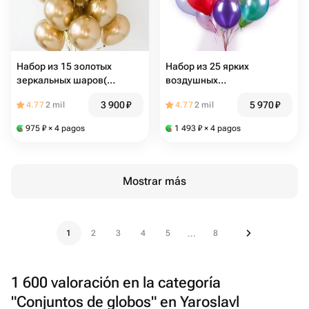
Набор из 15 золотых
Набор из 25 ярких
зеркальных шаров(
воздушных
арт.20241005)
шаров(арт.20241003)
3 900
₽
5 970
₽
4.77
2 mil
4.77
2 mil
975
₽
× 4 pagos
1 493
₽
× 4 pagos
Mostrar más
1
2
3
4
5
8
...
1 600 valoración en la categoría
"Conjuntos de globos" en Yaroslavl