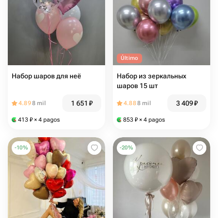
Último
Набор шаров для неё
Набор из зеркальных
шаров 15 шт
1 651
₽
3 409
₽
4.89
8 mil
4.88
8 mil
413
₽
× 4 pagos
853
₽
× 4 pagos
-
10
%
-
20
%