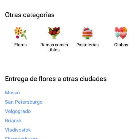
Otras categorías
Flores
Ramos comes​
Paste​lerías
Globos
tibles
Entrega de flores a otras ciudades
Moscú
San Petersburgo
Volgogrado
Briansk
Vladivostok