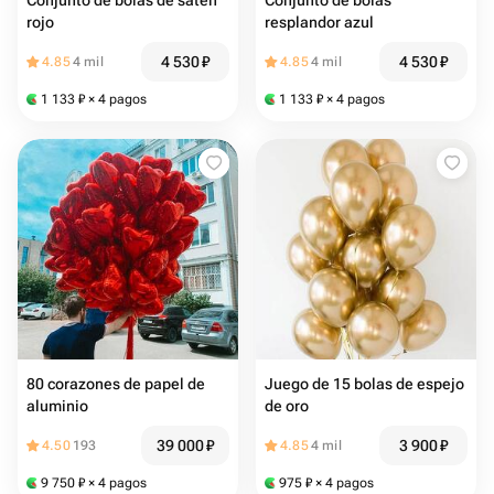
Conjunto de bolas de satén
Conjunto de bolas
rojo
resplandor azul
4 530
₽
4 530
₽
4.85
4 mil
4.85
4 mil
1 133
₽
× 4 pagos
1 133
₽
× 4 pagos
80 corazones de papel de
Juego de 15 bolas de espejo
aluminio
de oro
39 000
₽
3 900
₽
4.50
193
4.85
4 mil
9 750
₽
× 4 pagos
975
₽
× 4 pagos