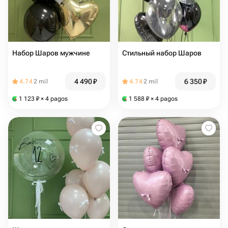
Набор Шаров мужчине
Стильный набор Шаров
4 490
₽
6 350
₽
4.74
2 mil
4.74
2 mil
1 123
₽
× 4 pagos
1 588
₽
× 4 pagos