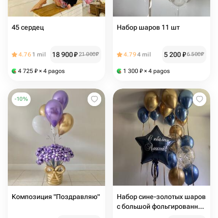
45 сердец
Набор шаров 11 шт
18 900
₽
5 200
₽
4.76
1 mil
21 000
₽
4.79
4 mil
6 500
₽
4 725
₽
× 4 pagos
1 300
₽
× 4 pagos
-
10
%
Композиция "Поздравляю"
Набор сине-золотых шаров
с большой фольгированной
звездой