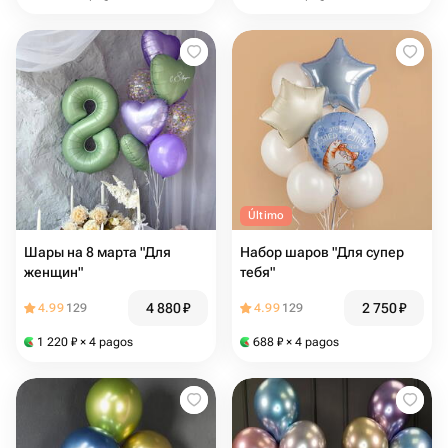
Último
Шары на 8 марта "Для
Набор шаров "Для супер
женщин"
тебя"
4 880
₽
2 750
₽
4.99
129
4.99
129
1 220
₽
× 4 pagos
688
₽
× 4 pagos