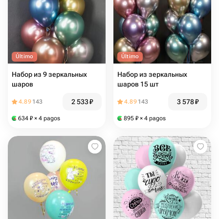
Último
Último
Набор из 9 зеркальных
Набор из зеркальных
шаров
шаров 15 шт
2 533
₽
3 578
₽
4.89
143
4.89
143
634
₽
× 4 pagos
895
₽
× 4 pagos