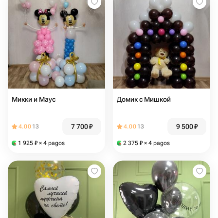
Микки и Маус
Домик с Мишкой
7 700
₽
9 500
₽
4.00
13
4.00
13
1 925
₽
× 4 pagos
2 375
₽
× 4 pagos