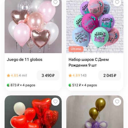
Último
Juego de 11 globos
Набор шаров С Днем
Рождения 9 шт
3 490
₽
2 045
₽
4.85
4 mil
4.89
143
873
₽
× 4 pagos
512
₽
× 4 pagos