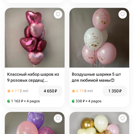
Классный набор шаров из
Воздушные шарики 5 шт
9 розовых сердец(
для любимой мамы😍
арт.20241022)
4 650
₽
1 350
₽
4.77
2 mil
4.75
8 mil
1 163
₽
× 4 pagos
338
₽
× 4 pagos