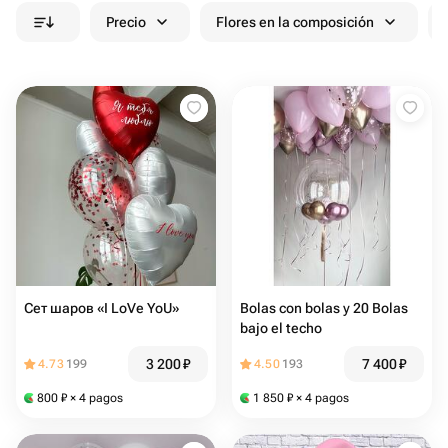
Precio
Flores en la composición
Сет шаров «I LoVe YoU»
Bolas con bolas y 20 Bolas
bajo el techo
3 200
₽
7 400
₽
4.73
199
4.50
193
800
₽
× 4 pagos
1 850
₽
× 4 pagos