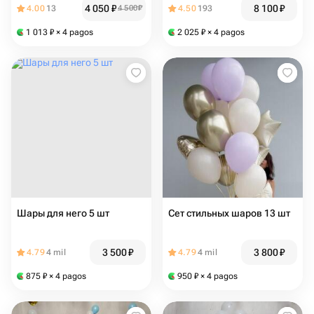
4 050
₽
8 100
₽
4.00
13
4 500
₽
4.50
193
1 013
₽
× 4 pagos
2 025
₽
× 4 pagos
Шары для него 5 шт
Сет стильных шаров 13 шт
3 500
₽
3 800
₽
4.79
4 mil
4.79
4 mil
875
₽
× 4 pagos
950
₽
× 4 pagos