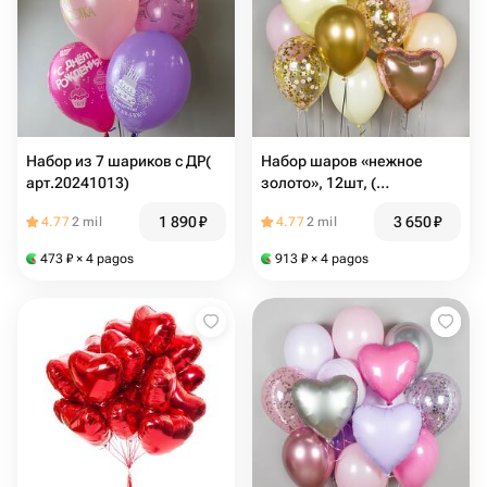
Набор из 7 шариков с ДР(
Набор шаров «нежное
арт.20241013)
золото», 12шт, (
арт.20241030)
1 890
₽
3 650
₽
4.77
2 mil
4.77
2 mil
473
₽
× 4 pagos
913
₽
× 4 pagos