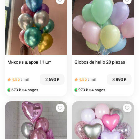
Микс из шаров 11 шт
Globos de helio 20 piezas
2 690
₽
3 890
₽
4.85
3 mil
4.85
3 mil
673
₽
× 4 pagos
973
₽
× 4 pagos