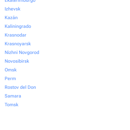
Ekaterimburgo
Izhevsk
Kazán
Kaliningrado
Krasnodar
Krasnoyarsk
Nizhni Novgorod
Novosibirsk
Omsk
Perm
Rostov del Don
Samara
Tomsk