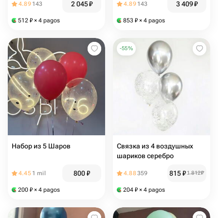
2 045
₽
3 409
₽
4.89
143
4.89
143
512
₽
× 4 pagos
853
₽
× 4 pagos
-
55
%
Набор из 5 Шаров
Связка из 4 воздушных
шариков серебро
800
₽
815
₽
4.45
1 mil
4.88
359
1 812
₽
200
₽
× 4 pagos
204
₽
× 4 pagos