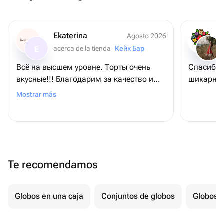
Ekaterina
Agosto 2026
acerca de la tienda
Кейк Бар
E
Всё на высшем уровне. Торты очень
Спасибо 
вкусные!!! Благодарим за качество и
шикарные
доставку!!!
Mostrar más
Te recomendamos
Globos en una caja
Conjuntos de globos
Globos p