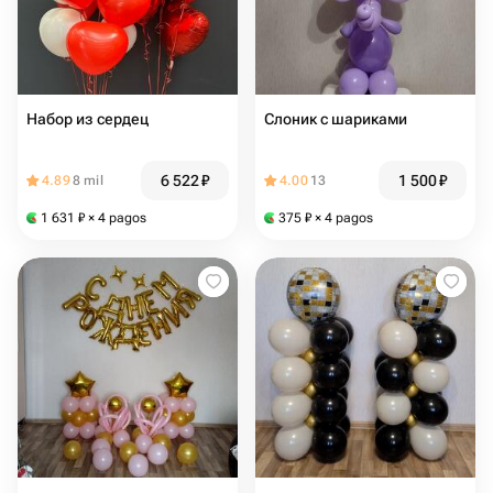
Набор из сердец
Слоник с шариками
6 522
₽
1 500
₽
4.89
8 mil
4.00
13
1 631
₽
× 4 pagos
375
₽
× 4 pagos