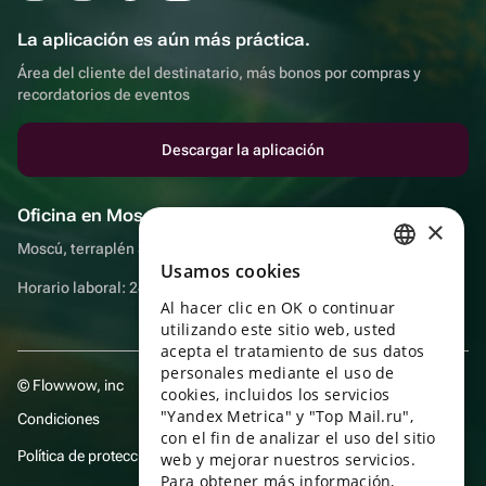
La aplicación es aún más práctica.
Área del cliente del destinatario, más bonos por compras y
recordatorios de eventos
Descargar la aplicación
Oficina en Moscú
×
Moscú, terraplén Sadovnicheskaya, 9, sala 2/3
Usamos cookies
RUSSIAN
Horario laboral: 24 horas
Al hacer clic en OK o continuar
ENGLISH
utilizando este sitio web, usted
UKRAINIAN
acepta el tratamiento de sus datos
personales mediante el uso de
© Flowwow, inc
PORTUGUESE
cookies, incluidos los servicios
"Yandex Metrica" y "Top Mail.ru",
Condiciones
SPANISH
con el fin de analizar el uso del sitio
Política de protección y privacidad de datos
web y mejorar nuestros servicios.
HUNGARIAN
Para obtener más información,