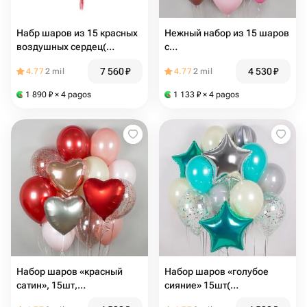
Набр шаров из 15 красных
Нежный набор из 15 шаров
воздушных сердец(
с
арт.20241021)
сердечками(арт.20241029)
7 560
₽
4 530
₽
4.77
2 mil
4.77
2 mil
1 890
₽
× 4 pagos
1 133
₽
× 4 pagos
Набор шаров «красный
Набор шаров «голубое
сатин», 15шт,
сияние» 15шт(
(арт.20241028)
арт.20241027)