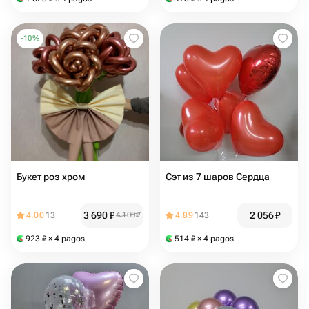
-
10
%
Букет роз хром
Сэт из 7 шаров Сердца
3 690
₽
2 056
₽
4.00
13
4 100
₽
4.89
143
923
₽
× 4 pagos
514
₽
× 4 pagos