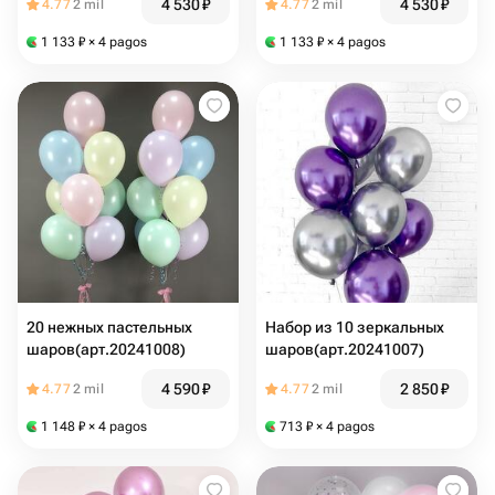
4 530
₽
4 530
₽
4.77
2 mil
4.77
2 mil
1 133
₽
× 4 pagos
1 133
₽
× 4 pagos
20 нежных пастельных
Набор из 10 зеркальных
шаров(арт.20241008)
шаров(арт.20241007)
4 590
₽
2 850
₽
4.77
2 mil
4.77
2 mil
1 148
₽
× 4 pagos
713
₽
× 4 pagos