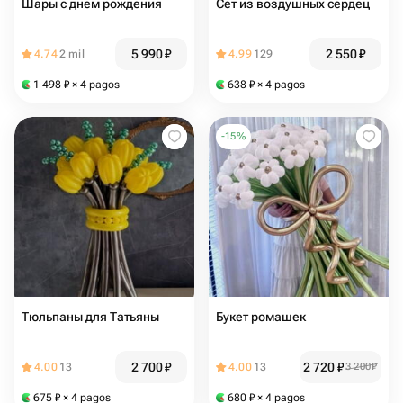
Шары с днем рождения
Сет из воздушных сердец
5 990
₽
2 550
₽
4.74
2 mil
4.99
129
1 498
₽
× 4 pagos
638
₽
× 4 pagos
-
15
%
Тюльпаны для Татьяны
Букет ромашек
2 700
₽
2 720
₽
4.00
13
4.00
13
3 200
₽
675
₽
× 4 pagos
680
₽
× 4 pagos