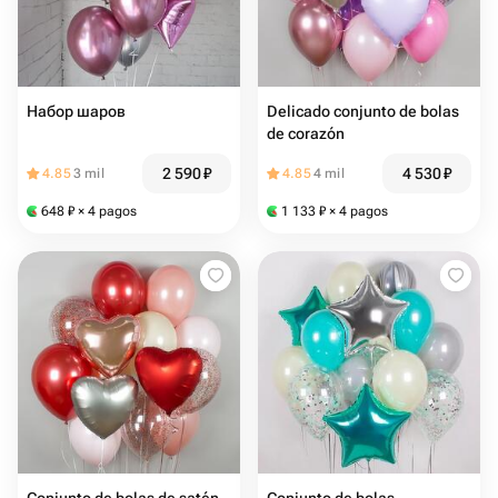
Набор шаров
Delicado conjunto de bolas
de corazón
2 590
₽
4 530
₽
4.85
3 mil
4.85
4 mil
648
₽
× 4 pagos
1 133
₽
× 4 pagos