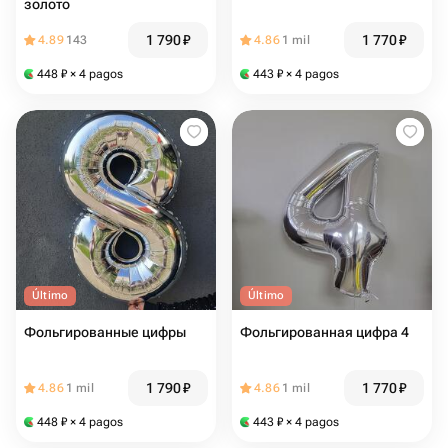
золото
1 790
₽
1 770
₽
4.89
143
4.86
1 mil
448
₽
× 4 pagos
443
₽
× 4 pagos
Último
Último
Фольгированные цифры
Фольгированная цифра 4
1 790
₽
1 770
₽
4.86
1 mil
4.86
1 mil
448
₽
× 4 pagos
443
₽
× 4 pagos