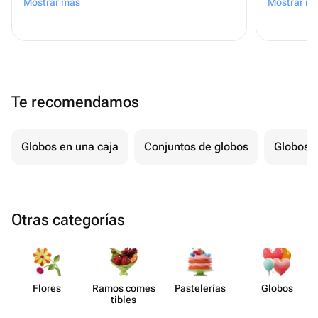
Mostrar más
Mostrar m
восторге 
Te recomendamos
Globos en una caja
Conjuntos de globos
Globos p
Otras categorías
Flores
Ramos comes​
Paste​lerías
Globos
tibles