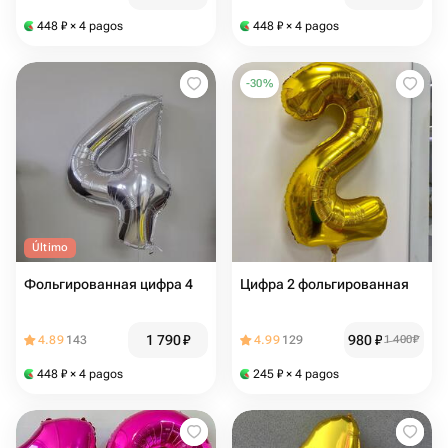
448
₽
× 4 pagos
448
₽
× 4 pagos
-
30
%
Último
Фольгированная цифра 4
Цифра 2 фольгированная
1 790
₽
980
₽
4.89
143
4.99
129
1 400
₽
448
₽
× 4 pagos
245
₽
× 4 pagos