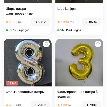
Шары цифра
Шар Цифра
фальгированные
3 586
₽
3 869
₽
4.89
8 mil
4.89
8 mil
897
₽
× 4 pagos
968
₽
× 4 pagos
Último
Фольгированные цифры
Фольгированная цифра 3
золотая
1 790
₽
1 790
₽
4.89
143
4.89
143