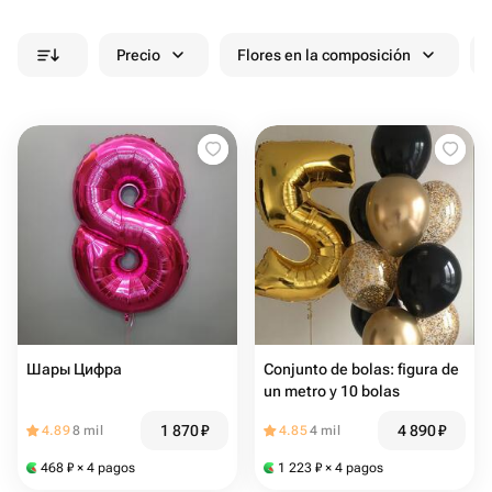
Precio
Flores en la composición
Шары Цифра
Conjunto de bolas: figura de
un metro y 10 bolas
1 870
₽
4 890
₽
4.89
8 mil
4.85
4 mil
468
₽
× 4 pagos
1 223
₽
× 4 pagos