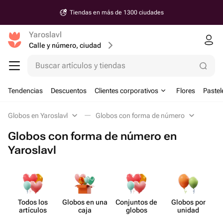
Tiendas en más de 1300 ciudades
Yaroslavl
Calle y número, ciudad
Buscar artículos y tiendas
Tendencias
Descuentos
Clientes corporativos
Flores
Pastel
Globos en Yaroslavl
Globos con forma de número
Globos con forma de número en
Yaroslavl
Todos los
Globos en una
Conjuntos de
Globos por
artículos
caja
globos
unidad