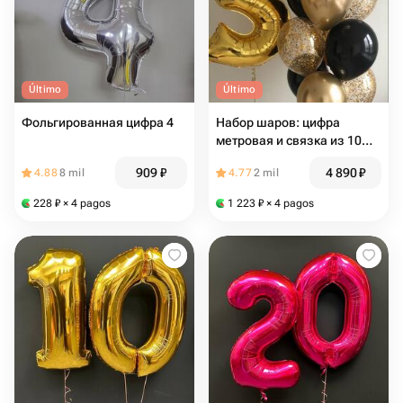
Último
Último
Фольгированная цифра 4
Набор шаров: цифра
метровая и связка из 10
шаров( арт.20241031)
909
₽
4 890
₽
4.88
8 mil
4.77
2 mil
228
₽
× 4 pagos
1 223
₽
× 4 pagos