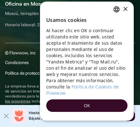
Oficina en Moscú
×
Moscú, terraplén Sadovnicheskaya, 9, sala 2/3
Usamos cookies
RUSSIAN
Horario laboral: 24 horas
Al hacer clic en OK o continuar
ENGLISH
utilizando este sitio web, usted
UKRAINIAN
acepta el tratamiento de sus datos
personales mediante el uso de
© Flowwow, inc
PORTUGUESE
cookies, incluidos los servicios
"Yandex Metrica" y "Top Mail.ru",
Condiciones
SPANISH
con el fin de analizar el uso del sitio
Política de protección y privacidad de datos
web y mejorar nuestros servicios.
HUNGARIAN
Para obtener más información,
ITALIAN
consulte la
Política de Cookies de
La empresa lleva a cabo su actividad en el ámbito de las TI: prestación
de servicios en Internet para la publicación de ofertas (anuncios) de
Flowwow
FRENCH
vendedores para la venta de artículos. Acceder a la
información sobre
los programas
incluidos en el registro de programas rusos para
OK
TURKISH
computadoras y bases de datos.
Hasta un 10% de descuento en el primer pedido
Se aplican
tecnologías de recomendación
Abrir
GERMAN
Bájate la aplicación y obtén tu código
POLISH