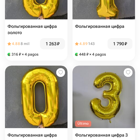
Фольгированная цифра
Фольгированная цифра
золото
1 263
₽
1 790
₽
4.88
8 mil
4.89
143
316
₽
× 4 pagos
448
₽
× 4 pagos
Último
Фольгированная цифра
Фольгированная цифра 3