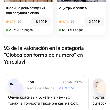
Шары на день рождения
2 цифры с гелием
для девушки люблю
8 100
₽
2 200
₽
4.73
199
4.73
199
2 025
₽
× 4 pagos
550
₽
× 4 pagos
93 de la valoración en la categoría
"Globos con forma de número" en
Yaroslavl
Irina
Agosto 2026
acerca de la tienda
FMART x Moskovsky
I
A
Очень красивый букетик в нежных
Тортик су
тонах, в точности такой же как на фото
суперски
магазина
всяких п