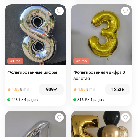
Último
Último
Фольгированные цифры
Фольгированная цифра 3
золотая
909
₽
1 263
₽
4.88
8 mil
4.88
8 mil
228
₽
× 4 pagos
316
₽
× 4 pagos