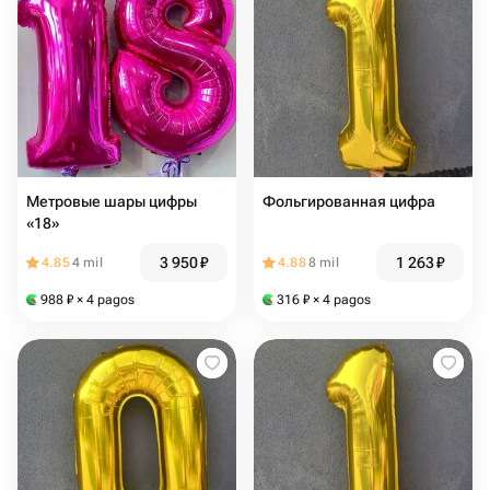
Метровые шары цифры
Фольгированная цифра
«18»
3 950
₽
1 263
₽
4.85
4 mil
4.88
8 mil
988
₽
× 4 pagos
316
₽
× 4 pagos