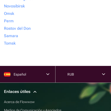
Novosibirsk
Omsk
Perm
Rostov del Don
Samara
Tomsk
Español
RUB
Enlaces útiles
Acerca de Flowwow
Medios de Comunicación y Asociados