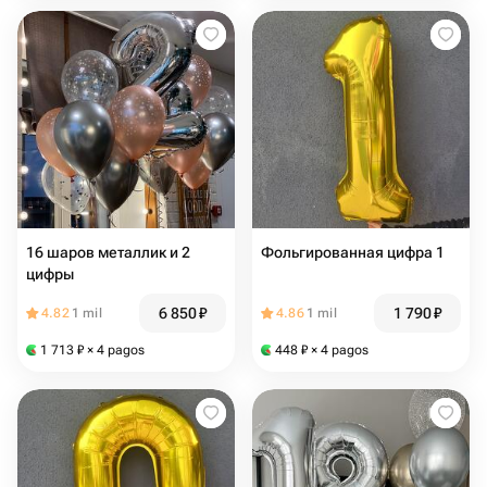
16 шаров металлик и 2
Фольгированная цифра 1
цифры
6 850
₽
1 790
₽
4.82
1 mil
4.86
1 mil
1 713
₽
× 4 pagos
448
₽
× 4 pagos