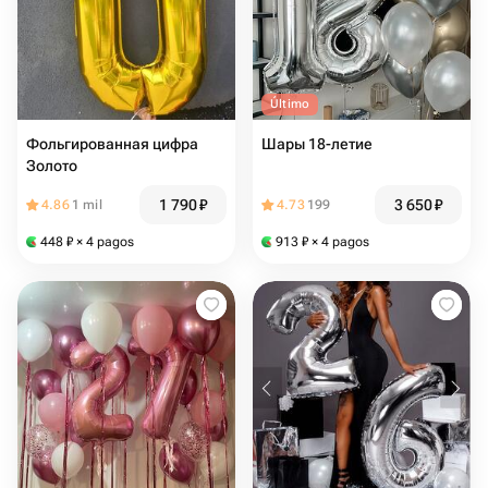
Último
Фольгированная цифра
Шары 18-летие
Золото
1 790
₽
3 650
₽
4.86
1 mil
4.73
199
448
₽
× 4 pagos
913
₽
× 4 pagos