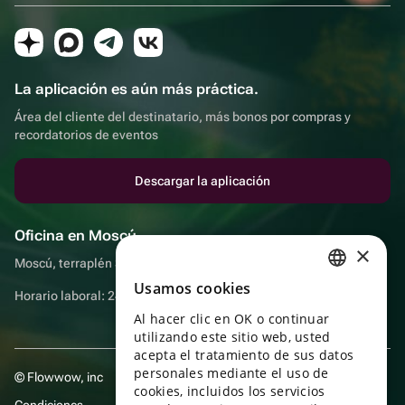
La aplicación es aún más práctica.
Área del cliente del destinatario, más bonos por compras y
recordatorios de eventos
Descargar la aplicación
Oficina en Moscú
×
Moscú, terraplén Sadovnicheskaya, 9, sala 2/3
Usamos cookies
RUSSIAN
Horario laboral: 24 horas
Al hacer clic en OK o continuar
ENGLISH
utilizando este sitio web, usted
UKRAINIAN
acepta el tratamiento de sus datos
personales mediante el uso de
© Flowwow, inc
PORTUGUESE
cookies, incluidos los servicios
Condiciones