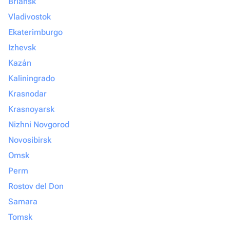
Briansk
Vladivostok
Ekaterimburgo
Izhevsk
Kazán
Kaliningrado
Krasnodar
Krasnoyarsk
Nizhni Novgorod
Novosibirsk
Omsk
Perm
Rostov del Don
Samara
Tomsk