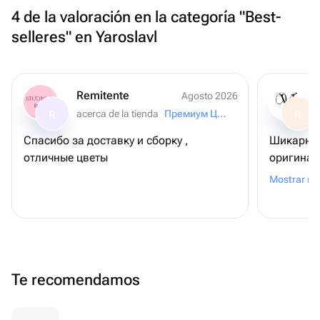
4 de la valoración en la categoría "Best-
selleres" en Yaroslavl
Remitente
Agosto 2026
acerca de la tienda
Премиум Цветы
R
R
Спасибо за доставку и сборку ,
Шикарный
отличные цветы
оригинал
букета с 
Mostrar m
заморачи
Te recomendamos