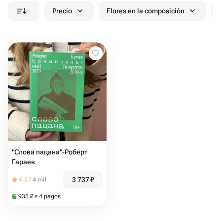
Precio
Flores en la composición
"Слова пацана"-Роберт
Гараев
3 737
₽
4.57
4 mil
935
₽
× 4 pagos