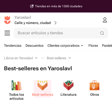
Tiendas en más de 1300 ciudades
Yaroslavl
Calle y número, ciudad
Buscar artículos y tiendas
Tendencias
Descuentos
Clientes corporativos
Flores
Pastel
Libros en Yaroslavl
Best-selleres
Best-selleres en Yaroslavl
Todos los
Best-se​lleres
Lite​ratura
Otros
artículos