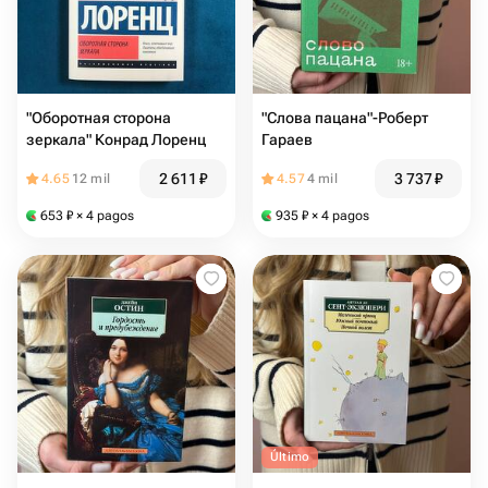
"Оборотная сторона
"Слова пацана"-Роберт
зеркала" Конрад Лоренц
Гараев
2 611
₽
3 737
₽
4.65
12 mil
4.57
4 mil
653
₽
× 4 pagos
935
₽
× 4 pagos
Último