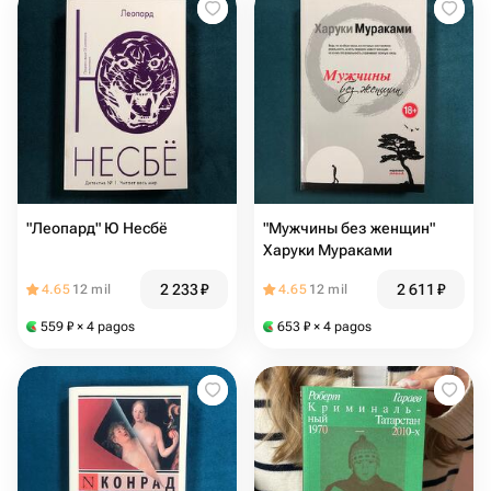
"Леопард" Ю Несбё
"Мужчины без женщин"
Харуки Мураками
2 233
₽
2 611
₽
4.65
12 mil
4.65
12 mil
559
₽
× 4 pagos
653
₽
× 4 pagos