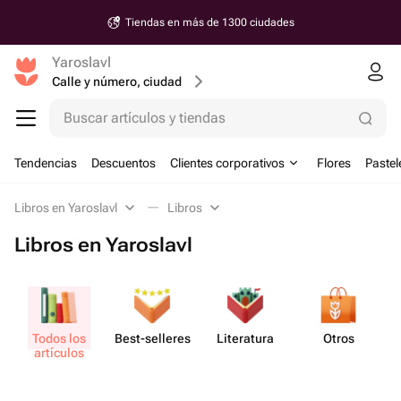
Tiendas en más de 1300 ciudades
Yaroslavl
Calle y número, ciudad
Buscar artículos y tiendas
Tendencias
Descuentos
Clientes corporativos
Flores
Pastel
Libros en Yaroslavl
Libros
Libros en Yaroslavl
Todos los
Best-se​lleres
Lite​ratura
Otros
artículos