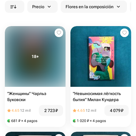
Precio
Flores en la composición
"Женщины" Чарльз
"Невыносимая лёгкость
Буковски
бытия" Милан Кундера
2 723
₽
4 079
₽
4.65
12 mil
4.65
12 mil
681
₽
× 4 pagos
1 020
₽
× 4 pagos