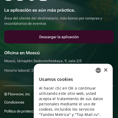
La aplicación es aún más práctica.
Área del cliente del destinatario, más bonos por compras y
recordatorios de eventos
Descargar la aplicación
Oficina en Moscú
Moscú, terraplén Sadovnicheskaya, 9, sala 2/3
×
Horario laboral: 24 horas
Usamos cookies
RUSSIAN
Al hacer clic en OK o continuar
ENGLISH
utilizando este sitio web, usted
© Flowwow, inc
UKRAINIAN
acepta el tratamiento de sus datos
Condiciones
personales mediante el uso de
PORTUGUESE
cookies, incluidos los servicios
Política de protección y privacidad de datos
"Yandex Metrica" y "Top Mail.ru",
SPANISH