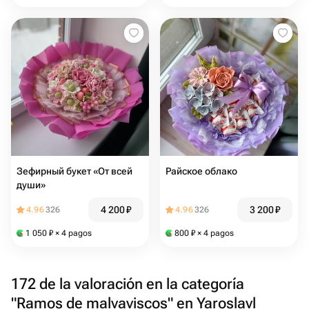
Зефирный букет «От всей
Райское облако
души»
4 200
₽
3 200
₽
4.96
326
4.96
326
1 050
₽
× 4 pagos
800
₽
× 4 pagos
172 de la valoración en la categoría
"Ramos de malvaviscos" en Yaroslavl