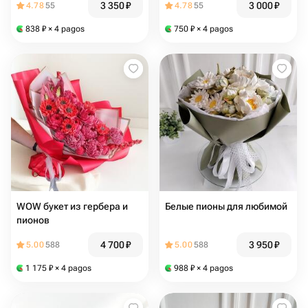
3 350
₽
3 000
₽
4.78
55
4.78
55
838
₽
× 4 pagos
750
₽
× 4 pagos
WOW букет из гербера и
Белые пионы для любимой
пионов
4 700
₽
3 950
₽
5.00
588
5.00
588
1 175
₽
× 4 pagos
988
₽
× 4 pagos