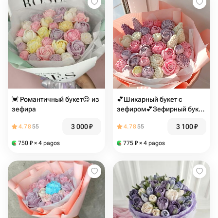
💓 Романтичный букет😍 из
💕Шикарный букет с
зефира
зефиром💕Зефирный букет️
десерт Сладкий букет
3 000
₽
3 100
₽
4.78
55
4.78
55
750
₽
× 4 pagos
775
₽
× 4 pagos