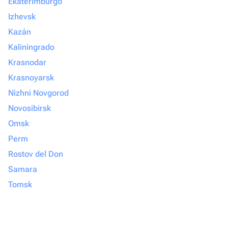
Ekaterimburgo
Izhevsk
Kazán
Kaliningrado
Krasnodar
Krasnoyarsk
Nizhni Novgorod
Novosibirsk
Omsk
Perm
Rostov del Don
Samara
Tomsk