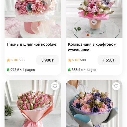
Пионы в шляпной коробке
Композиция в крафтовом
стаканчике
3 900
₽
1 550
₽
5.00
588
5.00
588
975
₽
× 4 pagos
388
₽
× 4 pagos