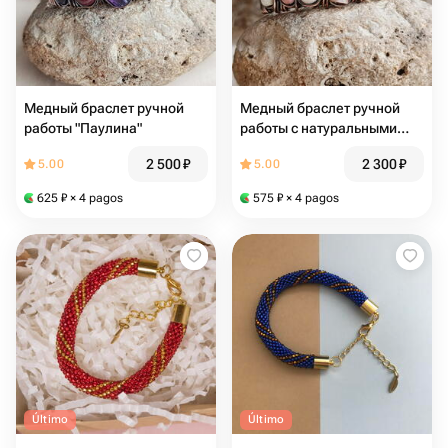
Медный браслет ручной
Медный браслет ручной
работы "Паулина"
работы с натуральными
камнями
2 500
₽
2 300
₽
5.00
5.00
625
₽
× 4 pagos
575
₽
× 4 pagos
Último
Último