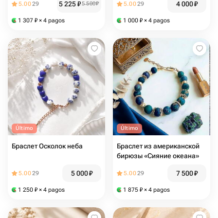
5 225
₽
4 000
₽
5.00
29
5 500
₽
5.00
29
1 307
₽
× 4 pagos
1 000
₽
× 4 pagos
Último
Último
Браслет Осколок неба
Браслет из американской
бирюзы «Сияние океана»
5 000
₽
7 500
₽
5.00
29
5.00
29
1 250
₽
× 4 pagos
1 875
₽
× 4 pagos