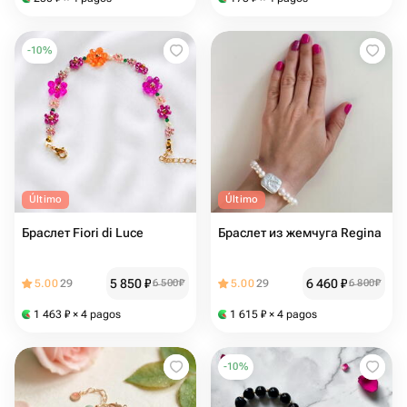
-
10
%
Último
Último
Браслет Fiori di Luce
Браслет из жемчуга Regina
5 850
₽
6 460
₽
5.00
29
6 500
₽
5.00
29
6 800
₽
1 463
₽
× 4 pagos
1 615
₽
× 4 pagos
-
10
%