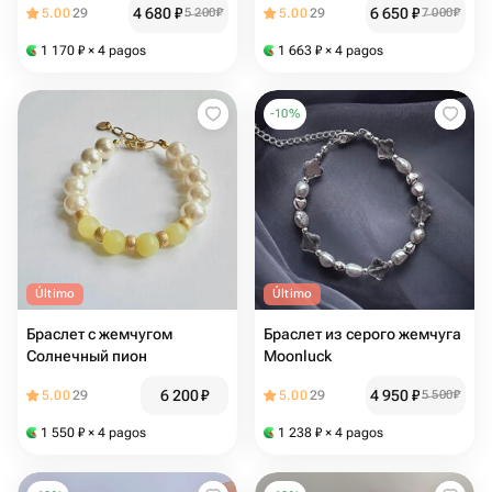
4 680
₽
6 650
₽
5.00
29
5 200
₽
5.00
29
7 000
₽
1 170
₽
× 4 pagos
1 663
₽
× 4 pagos
-
10
%
Último
Último
Браслет с жемчугом
Браслет из серого жемчуга
Солнечный пион
Moonluck
6 200
₽
4 950
₽
5.00
29
5.00
29
5 500
₽
1 550
₽
× 4 pagos
1 238
₽
× 4 pagos