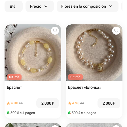
Precio
Flores en la composición
Último
Último
Браслет
Браслет «Елочка»
2 000
₽
2 000
₽
4.98
44
4.98
44
500
₽
× 4 pagos
500
₽
× 4 pagos