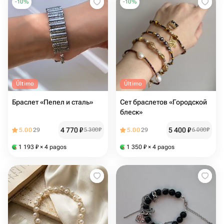
-
10
%
-
10
%
Último
Último
Браслет «Пепел и сталь»
Сет браслетов «Городской
блеск»
4 770
₽
5 400
₽
5.00
29
5 300
₽
5.00
29
6 000
₽
1 193
₽
× 4 pagos
1 350
₽
× 4 pagos