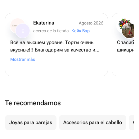
Ekaterina
Agosto 2026
acerca de la tienda
Кейк Бар
E
Всё на высшем уровне. Торты очень
Спасибо 
вкусные!!! Благодарим за качество и
шикарные
доставку!!!
Mostrar más
Te recomendamos
Joyas para parejas
Accesorios para el cabello
Ot