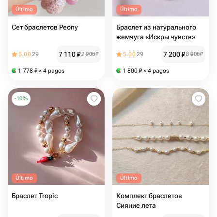
Último
Último
Сет браслетов Peony
Браслет из натурального
жемчуга «Искры чувств»
7 110
₽
7 200
₽
5.00
29
7 900
₽
5.00
29
8 000
₽
1 778
₽
× 4 pagos
1 800
₽
× 4 pagos
-
10
%
Último
Último
Браслет Tropic
Комплект браслетов
Сияние лета