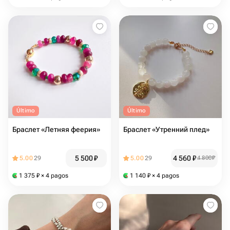
Último
Último
Браслет «Летняя феерия»
Браслет «Утренний плед»
5 500
₽
4 560
₽
5.00
29
5.00
29
4 800
₽
1 375
₽
× 4 pagos
1 140
₽
× 4 pagos