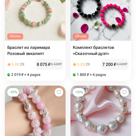
Último
Último
Браслет из ларимара
Комплект браслетов
Розовый эвкалипт
«Сказочный дуэт»
8 075
₽
7 200
₽
5.00
29
8 500
₽
5.00
29
8 000
₽
2 019
₽
× 4 pagos
1 800
₽
× 4 pagos
-
10
%
-
10
%