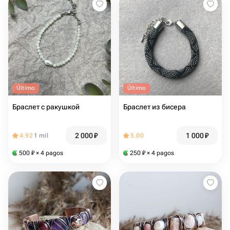
Último
Último
Браслет с ракушкой
Браслет из бисера
2 000
₽
1 000
₽
4.92
1 mil
5.00
500
₽
× 4 pagos
250
₽
× 4 pagos