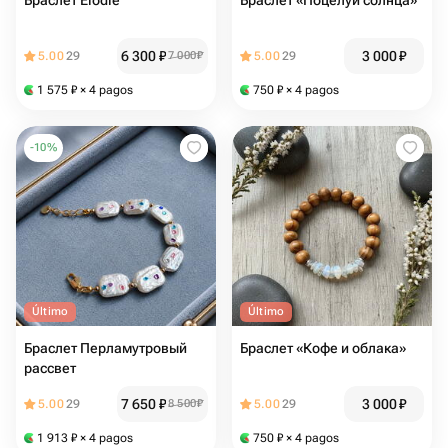
Браслет Elodie
Браслет «Поцелуй солнца»
6 300
₽
3 000
₽
5.00
29
7 000
₽
5.00
29
1 575
₽
× 4 pagos
750
₽
× 4 pagos
-
10
%
Último
Último
Браслет Перламутровый
Браслет «Кофе и облака»
рассвет
7 650
₽
3 000
₽
5.00
29
8 500
₽
5.00
29
1 913
₽
× 4 pagos
750
₽
× 4 pagos