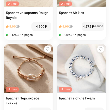
Último
Último
Браслет из коралла Rouge
Браслет Air kiss
Royale
4 500
₽
4 275
₽
5.00
29
5.00
29
4 500
₽
1 125
₽
× 4 pagos
1 069
₽
× 4 pagos
Último
Último
Браслет Персиковое
Браслет в стиле Гжель
сияние