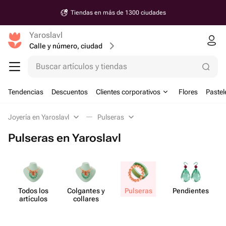
Tiendas en más de 1300 ciudades
Yaroslavl
Calle y número, ciudad
Buscar artículos y tiendas
Tendencias
Descuentos
Clientes corporativos
Flores
Pastel
Joyería en Yaroslavl
Pulseras
Pulseras en Yaroslavl
Todos los
Colgantes y
Pulseras
Pend​ientes
artículos
collares