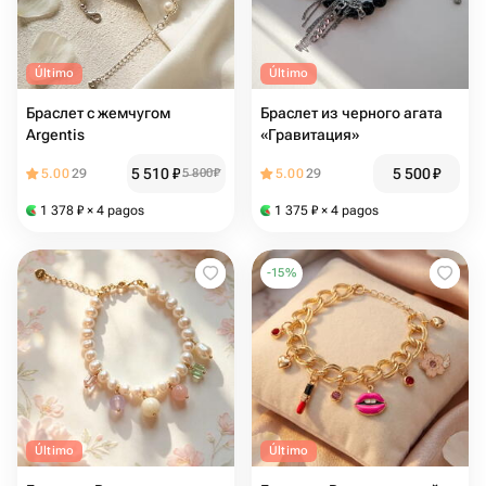
Último
Último
Браслет с жемчугом
Браслет из черного агата
Argentis
«Гравитация»
5 510
₽
5 500
₽
5.00
29
5 800
₽
5.00
29
1 378
₽
× 4 pagos
1 375
₽
× 4 pagos
-
15
%
Último
Último