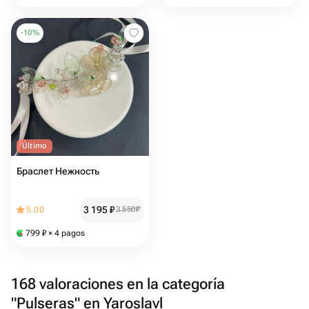
-
10
%
Último
Браслет Нежность
3 195
₽
5.00
3 550
₽
799
₽
× 4 pagos
168 valoraciones en la categoría
"Pulseras" en Yaroslavl