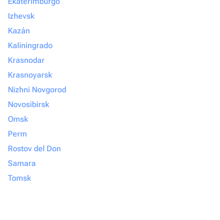
Ekaterimburgo
Izhevsk
Kazán
Kaliningrado
Krasnodar
Krasnoyarsk
Nizhni Novgorod
Novosibirsk
Omsk
Perm
Rostov del Don
Samara
Tomsk