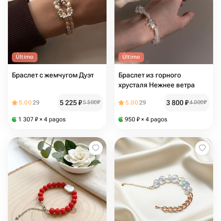
Último
Último
Браслет с жемчугом Дуэт
Браслет из горного
хрусталя Нежнее ветра
5 225
₽
3 800
₽
5.00
29
5 500
₽
5.00
29
4 000
₽
1 307
₽
× 4 pagos
950
₽
× 4 pagos