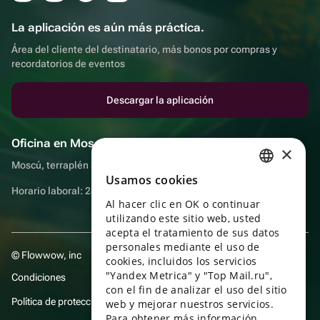
La aplicación es aún más práctica.
Área del cliente del destinatario, más bonos por compras y
recordatorios de eventos
Descargar la aplicación
Oficina en Moscú
×
Moscú, terraplén Sadovnicheskaya, 9, sala 2/3
Usamos cookies
RUSSIAN
Horario laboral: 24 horas
Al hacer clic en OK o continuar
ENGLISH
utilizando este sitio web, usted
UKRAINIAN
acepta el tratamiento de sus datos
personales mediante el uso de
© Flowwow, inc
PORTUGUESE
cookies, incluidos los servicios
"Yandex Metrica" y "Top Mail.ru",
Condiciones
SPANISH
con el fin de analizar el uso del sitio
Política de protección y privacidad de datos
web y mejorar nuestros servicios.
HUNGARIAN
Para obtener más información,