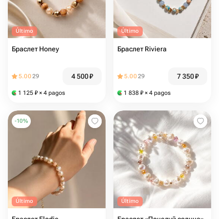
Último
Último
Браслет Honey
Браслет Riviera
4 500
₽
7 350
₽
5.00
29
5.00
29
1 125
₽
× 4 pagos
1 838
₽
× 4 pagos
-
10
%
Último
Último