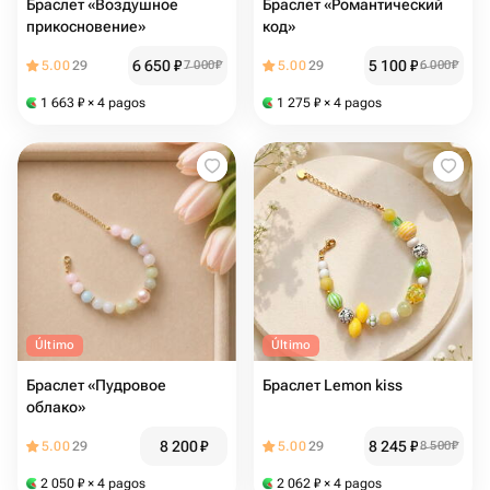
Браслет «Воздушное
Браслет «Романтический
прикосновение»
код»
6 650
₽
5 100
₽
5.00
29
7 000
₽
5.00
29
6 000
₽
1 663
₽
× 4 pagos
1 275
₽
× 4 pagos
Último
Último
Браслет «Пудровое
Браслет Lemon kiss
облако»
8 200
₽
8 245
₽
5.00
29
5.00
29
8 500
₽
2 050
₽
× 4 pagos
2 062
₽
× 4 pagos