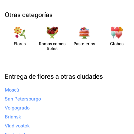
Otras categorías
Flores
Ramos comes​
Paste​lerías
Globos
tibles
Entrega de flores a otras ciudades
Moscú
San Petersburgo
Volgogrado
Briansk
Vladivostok