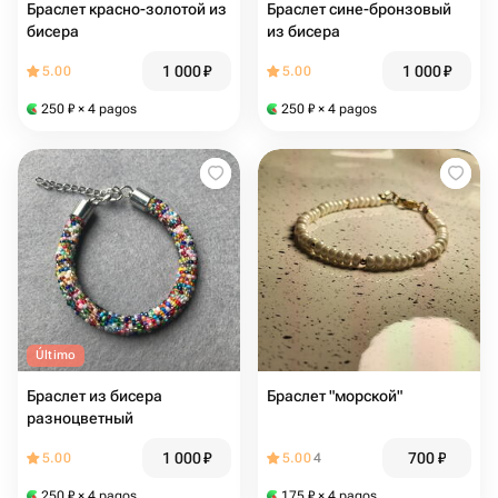
Браслет красно-золотой из
Браслет сине-бронзовый
бисера
из бисера
1 000
₽
1 000
₽
5.00
5.00
250
₽
× 4 pagos
250
₽
× 4 pagos
Último
Браслет из бисера
Браслет "морской"
разноцветный
1 000
₽
700
₽
5.00
5.00
4
250
₽
× 4 pagos
175
₽
× 4 pagos