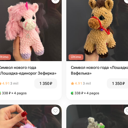
Último
Último
Символ нового года
Символ нового года «Лошадк
«Лошадка-единорог Зефирка»
Вафелька»
1 350
₽
1 350
₽
4.91
3 mil
4.91
3 mil
338
₽
× 4 pagos
338
₽
× 4 pagos