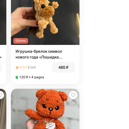
Último
Игрушка-брелок символ
»
нового года «Лошадка
Орешек»
480
₽
4.91
3 mil
120
₽
× 4 pagos