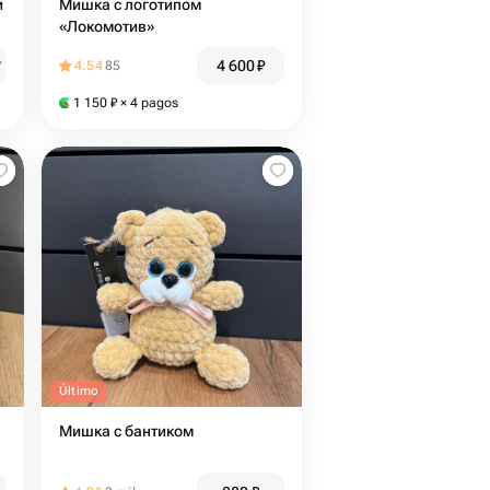
Мишка с логотипом
«Локомотив»
4 600
₽
₽
4.54
85
1 150
₽
× 4 pagos
Último
Мишка с бантиком