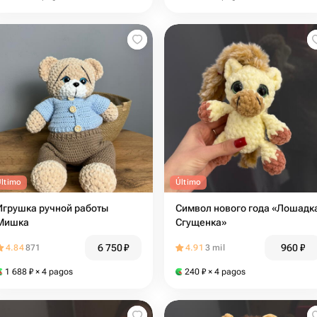
Último
Último
Игрушка ручной работы
Символ нового года «Лошадк
Мишка
Сгущенка»
6 750
₽
960
₽
4.84
871
4.91
3 mil
1 688
₽
× 4 pagos
240
₽
× 4 pagos