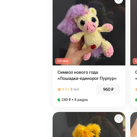
Último
Символ нового года
«Лошадка-единорог Пурпур»
960
₽
4.91
3 mil
240
₽
× 4 pagos