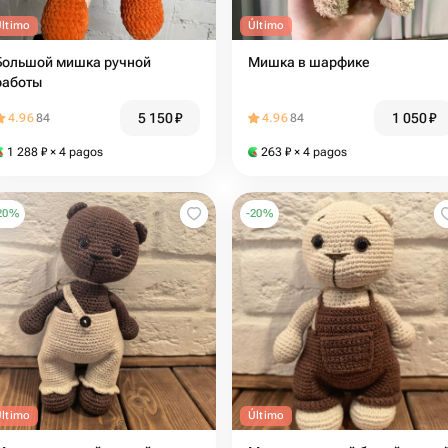
Último
Último
Большой мишка ручной
Мишка в шарфике
работы
5 150
₽
1 050
₽
4.96
84
4.96
84
1 288
₽
× 4 pagos
263
₽
× 4 pagos
20
%
-
20
%
Último
Último