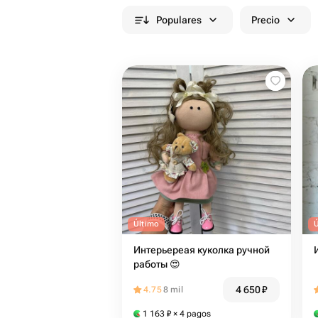
Populares
Precio
Último
Интерьереая куколка ручной
работы ️😍
4 650
₽
4.75
8 mil
1 163
₽
× 4 pagos