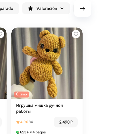
eparado
Valoración
cv/filters/name_fast_delivery
Último
Игрушка мишка ручной
работы
2 490
₽
4.96
84
623
₽
× 4 pagos