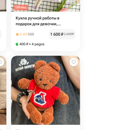
Último
Кукла ручной работы в
подарок для девочки,
девушки, женщины
1 600
₽
5.00
588
2 000
₽
400
₽
× 4 pagos