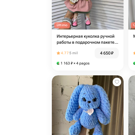
Último
Интерьерная куколка ручной
работы в подарочном пакете
😍😍😍
4 650
₽
4.77
5 mil
1 163
₽
× 4 pagos