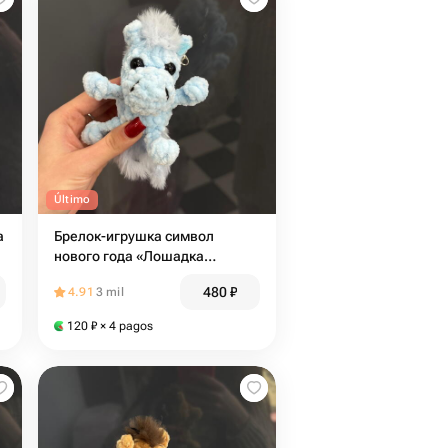
Último
а
Брелок-игрушка символ
нового года «Лошадка
Снежинка»
480
₽
4.91
3 mil
120
₽
× 4 pagos