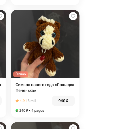
Último
а
Символ нового года «Лошадка
Печенька»
960
₽
4.91
3 mil
240
₽
× 4 pagos