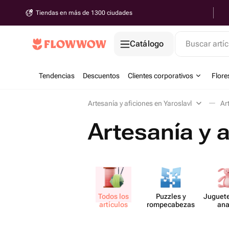
Tiendas en más de 1300 ciudades
Catálogo
Buscar artíc
Tendencias
Descuentos
Clientes corporativos
Flore
Artesanía y aficiones en Yaroslavl
Ar
Artesanía y a
Todos los
Puzzles y
Juguete
artículos
rompec​abezas
ana