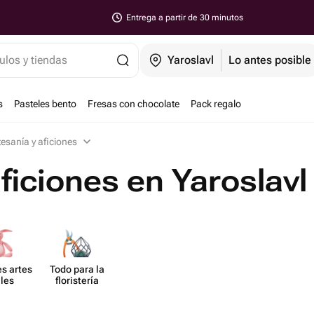
Entrega a partir de 30 minutos
ulos y tiendas
Yaroslavl
Lo antes posible
s
Pasteles bento
Fresas con chocolate
Pack regalo
tesanía y aficiones
ficiones en Yaroslavl
s artes​
Todo para la
les
flori​stería