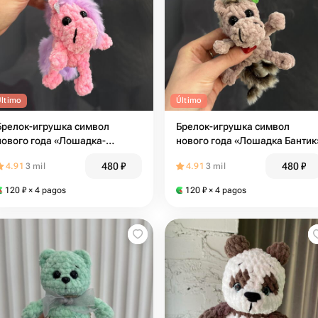
Último
Último
Брелок-игрушка символ
Брелок-игрушка символ
нового года «Лошадка-
нового года «Лошадка Бантик
Конфетка»
480
₽
480
₽
4.91
3 mil
4.91
3 mil
120
₽
× 4 pagos
120
₽
× 4 pagos