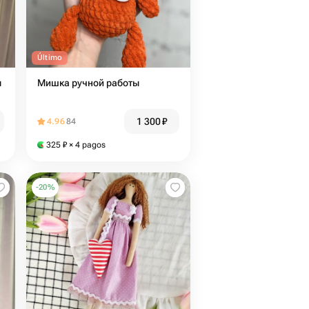
Último
ы
Мишка ручной работы
1 300
₽
4.96
84
325
₽
× 4 pagos
-
20
%