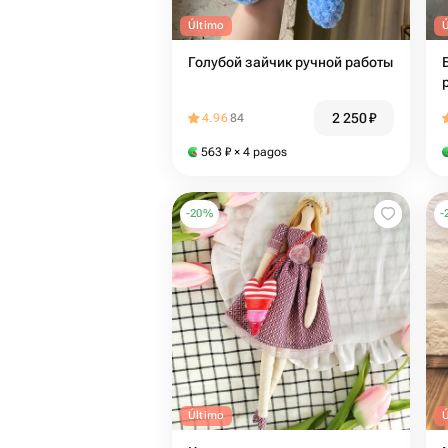
Último
Голубой зайчик ручной работы
2 250
₽
4.96
84
563
₽
× 4 pagos
-
20
%
-
Último