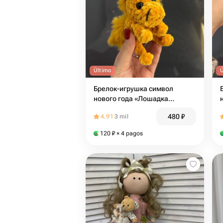
Último
Брелок-игрушка символ
нового года «Лошадка
Огонёк»
480
₽
4.91
3 mil
120
₽
× 4 pagos