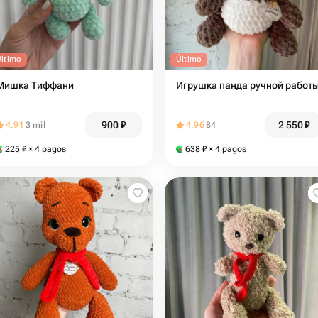
Último
Último
Мишка Тиффани
Игрушка панда ручной работ
900
₽
2 550
₽
4.91
3 mil
4.96
84
225
₽
× 4 pagos
638
₽
× 4 pagos