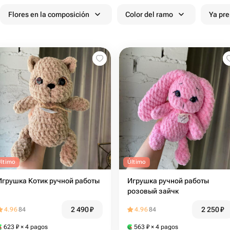
Flores en la composición
Color del ramo
Ya pr
Último
Último
Игрушка Котик ручной работы
Игрушка ручной работы
розовый зайчк
2 490
₽
2 250
₽
4.96
84
4.96
84
623
₽
× 4 pagos
563
₽
× 4 pagos