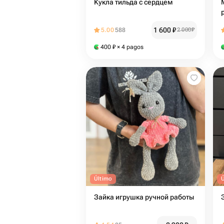
Кукла тильда с сердцем
1 600
₽
5.00
588
2 000
₽
400
₽
× 4 pagos
Último
Зайка игрушка ручной работы