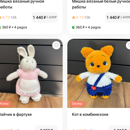
Мишка вязаный ручной
Мишка вязаный белый ручной
работы
работы
1 440
₽
1 440
₽
4.73
126
1 800
₽
4.73
126
1 800
360
₽
× 4 pagos
360
₽
× 4 pagos
Último
Último
Зайчик в фартуке
Кот в комбинезоне