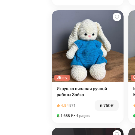
Último
Игрушка вязаная ручной
работы Зайка
6 750
₽
4.84
871
1 688
₽
× 4 pagos