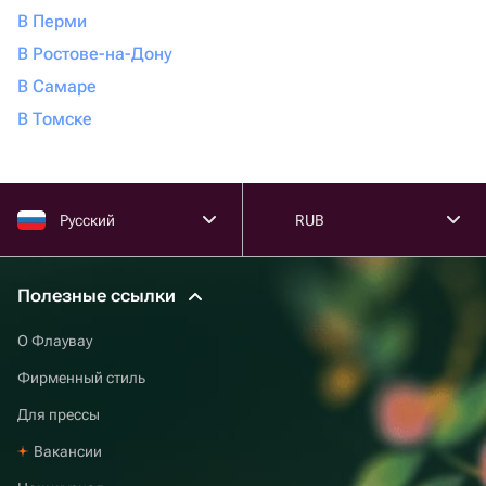
В Перми
В Ростове-на-Дону
В Самаре
В Томске
Русский
RUB
Полезные ссылки
О Флаувау
Фирменный стиль
Для прессы
Вакансии