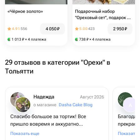
«Чёрное золото»
Подарочный набор
"Ореховый сет", подарок с
авторскими ореховыми
4 050
₽
2 950
₽
4.91
556
5.00
423
пралине и ассорти орехов
1 013
₽
× 4 платежа
738
₽
× 4 платежа
29 отзывов в категории "Орехи" в
Тольятти
Надежда
Август 2026
о магазине
Dasha Cake Blog
А
Спасибо большое за тортик! Все
Благодар
пришло вовремя и аккуратно
прекрасн
упаковано! Продавец очень
благодар
Показать еще
Показать 
отзывчивая, помогла с решением
в положе