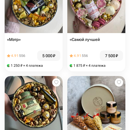
«Мэтр»
«Самой лучшей
5 000
₽
7 500
₽
4.91
556
4.91
556
1 250
₽
× 4 платежа
1 875
₽
× 4 платежа