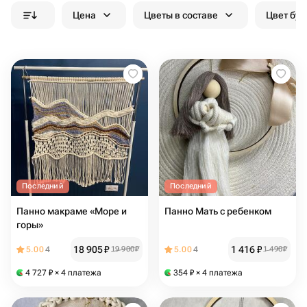
Цена
Цветы в составе
Цвет бук
Последний
Последний
Панно макраме «Море и
Панно Мать с ребенком
горы»
18 905
₽
1 416
₽
5.00
4
19 900
₽
5.00
4
1 490
₽
4 727
₽
× 4 платежа
354
₽
× 4 платежа