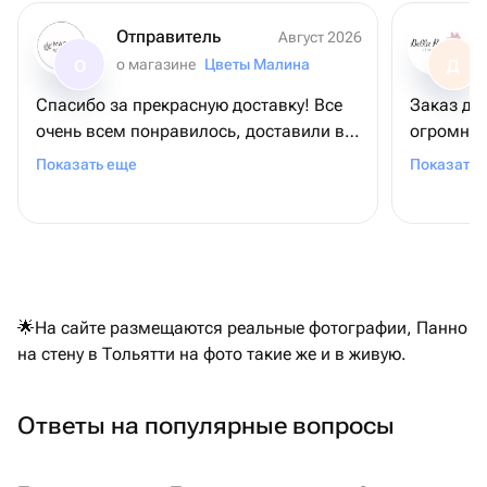
Отправитель
Август 2026
о магазине
Цветы Малина
О
Д
Спасибо за прекрасную доставку! Все
Заказ до
очень всем понравилось, доставили в
огромней
срок, цветы в прекрасном состоянии,
всему ко
Показать еще
Показать 
очень красивые, все понравилось!
за подар
🌟На сайте размещаются реальные фотографии, Панно
на стену в Тольятти на фото такие же и в живую.
Ответы на популярные вопросы