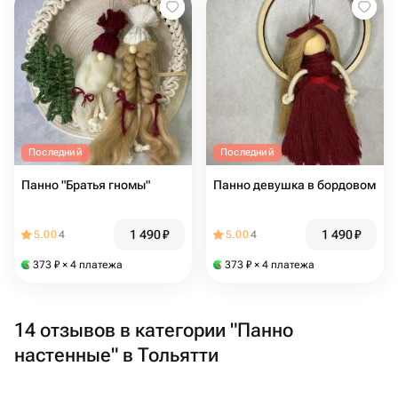
Последний
Последний
Панно "Братья гномы"
Панно девушка в бордовом
1 490
₽
1 490
₽
5.00
4
5.00
4
373
₽
× 4 платежа
373
₽
× 4 платежа
14 отзывов в категории "Панно
настенные" в Тольятти