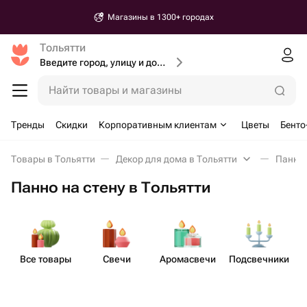
Магазины в 1300+ городах
Тольятти
Введите город, улицу и дом доставки
Найти товары и магазины
Тренды
Скидки
Корпоративным клиентам
Цветы
Бенто
Товары в Тольятти
Декор для дома в Тольятти
Панно 
Панно на стену в Тольятти
Все товары
Свечи
Аром​асвечи
Подсв​ечники