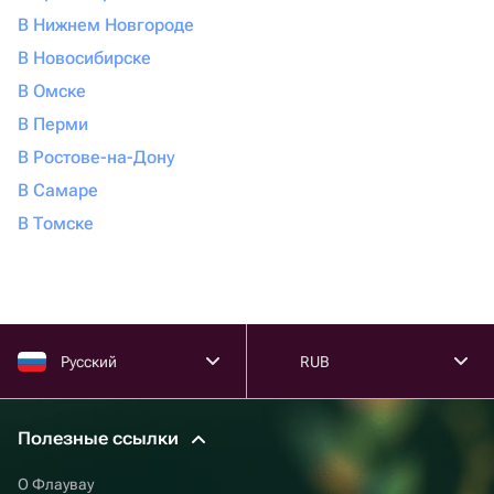
В Нижнем Новгороде
В Новосибирске
В Омске
В Перми
В Ростове-на-Дону
В Самаре
В Томске
Русский
RUB
Полезные ссылки
О Флаувау