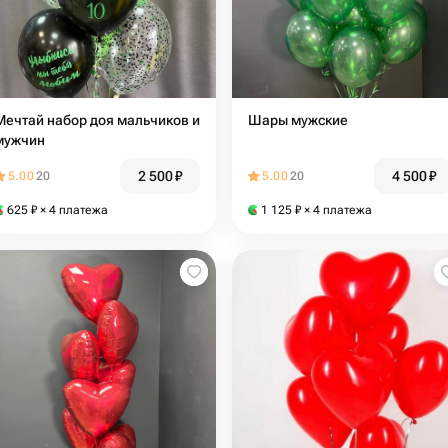
Мечтай набор доя мальчиков и
Шары мужские
мужчин
2 500
₽
4 500
₽
5.00
20
5.00
20
625
₽
× 4 платежа
1 125
₽
× 4 платежа