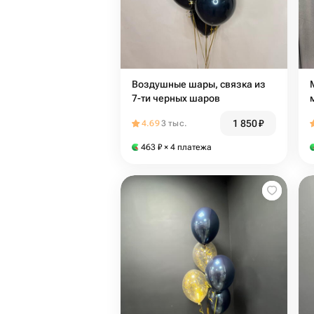
Воздушные шары, связка из
7-ти черных шаров
1 850
₽
4.69
3 тыс.
463
₽
× 4 платежа