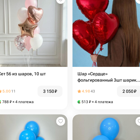
Сет 56 из шаров, 10 шт
Шар «Сердце»
фольгированный 3шт шарик
сердечко
3 150
₽
2 050
₽
5.00
11
4.98
43
788
₽
× 4 платежа
513
₽
× 4 платежа