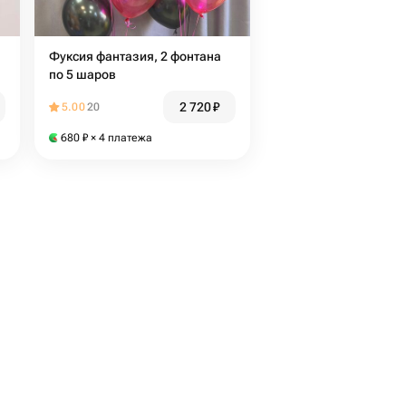
Фуксия фантазия, 2 фонтана
по 5 шаров
2 720
₽
5.00
20
680
₽
× 4 платежа