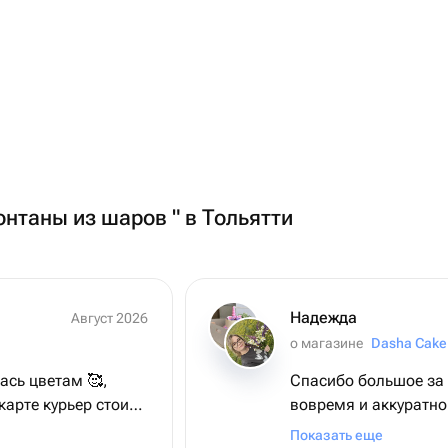
онтаны из шаров " в Тольятти
Надежда
Август 2026
о магазине
Dasha Cake
ась цветам 🥰,
Спасибо большое за 
карте курьер стоит
вовремя и аккуратно
з , раньше
Продавец очень отзы
Показать еще