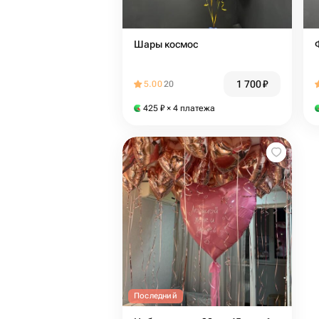
Шары космос
1 700
₽
5.00
20
425
₽
× 4 платежа
Последний