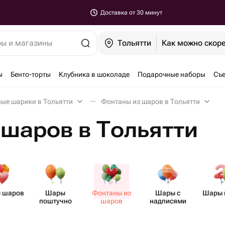
Доставка от 30 минут
ры и магазины
Тольятти
Как можно скор
ы
Бенто-торты
Клубника в шоколаде
Подарочные наборы
Съе
ые шарики в Тольятти
Фонтаны из шаров в Тольятти
шаров в Тольятти
 шаров
Шары
Фонтаны из
Шары с
Шары 
поштучно
шаров
надписями