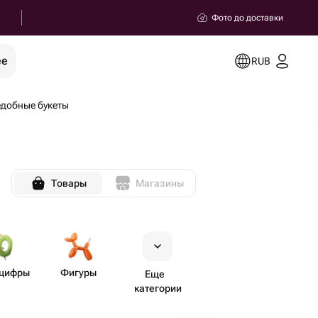
Фото до доставки
ее
RUB
добные букеты
Товары
Магазины
цифры
Фигуры
Еще
категории