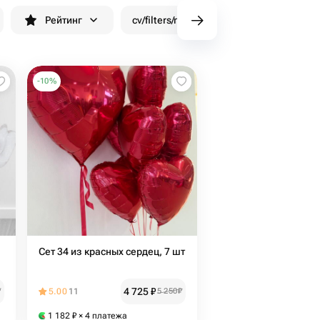
Рейтинг
cv/filters/name_fast_delivery
Скид
-
10
%
Сет 34 из красных сердец, 7 шт
4 725
₽
₽
5.00
11
5 250
₽
1 182
₽
× 4 платежа