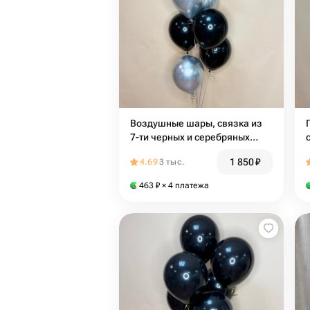
Воздушные шары, связка из
7-ти черных и серебряных
шаров
1 850
₽
4.69
3 тыс.
463
₽
× 4 платежа