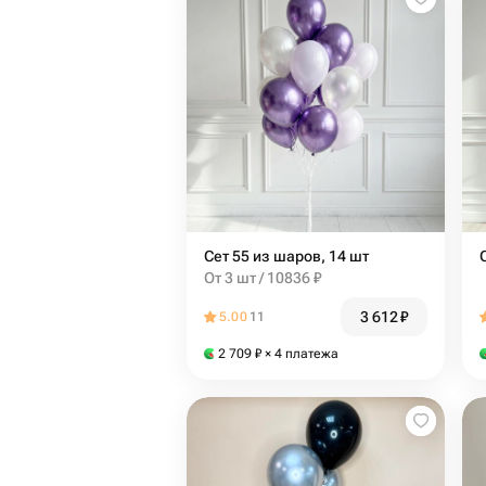
Сет 55 из шаров, 14 шт
От 3 шт / 10836 ₽
3 612
₽
5.00
11
2 709
₽
× 4 платежа