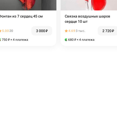
Фонтан из 7 сердец 45 см
Связка воздушных шаров
сердце 10 шт
3 000
₽
2 720
₽
5.00
20
4.69
3 тыс.
750
₽
× 4 платежа
680
₽
× 4 платежа