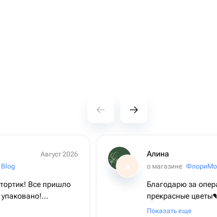
Алина
Август 2026
 Blog
о магазине
ФлориМо
А
тортик! Все пришло
Благодарю за опер
 упаковано!
прекрасные цветы
вчивая, помогла с
благодарность кур
Показать еще