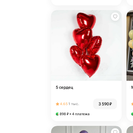
5 сердец
3 590
₽
4.65
1 тыс.
898
₽
× 4 платежа