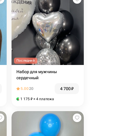
Последний
Набор для мужчины
сердечный
4 700
₽
5.00
20
1 175
₽
× 4 платежа