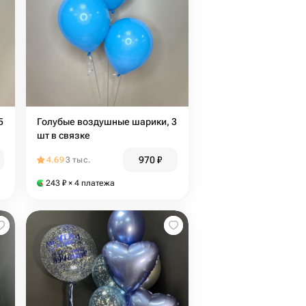
5
Голубые воздушные шарики, 3
шт в связке
970
₽
4.69
3 тыс.
243
₽
× 4 платежа