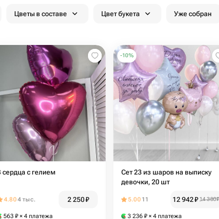
Цветы в составе
Цвет букета
Уже собран
-
10
%
3 сердца с гелием
Сет 23 из шаров на выписку
девочки, 20 шт
2 250
₽
12 942
₽
4.80
4 тыс.
5.00
11
14 380
563
₽
× 4 платежа
3 236
₽
× 4 платежа