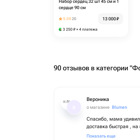
Набор сердец 32 шт 45 см и 1
сердце 90 см
13 000
₽
5.00
20
3 250
₽
× 4 платежа
90 отзывов в категории "Ф
Вероника
о магазине
Blumen
В
Спасибо, мама удивил
доставка быстрая , на 
но очень быстро приве
Показать еще