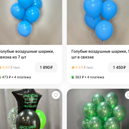
Голубые воздушные шарики,
Голубые воздушные шарики, 
связка из 7 шт
шт в связке
1 890
₽
1 450
₽
4.69
3 тыс.
4.69
3 тыс.
473
₽
× 4 платежа
363
₽
× 4 платежа