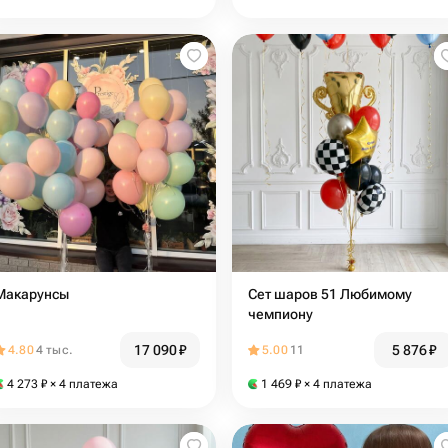
Макарунсы
Сет шаров 51 Любимому
чемпиону
17 090
₽
5 876
₽
4.80
4 тыс.
5.00
11
4 273
₽
× 4 платежа
1 469
₽
× 4 платежа