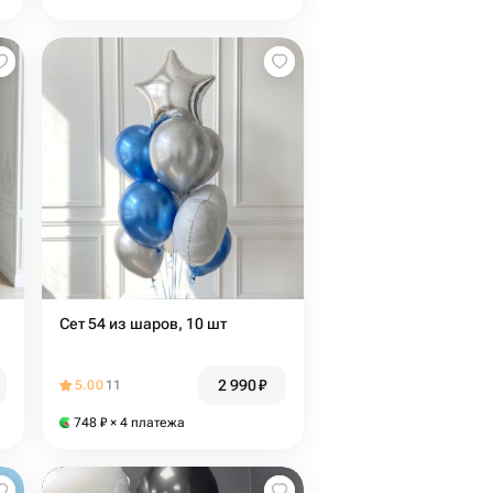
Сет 54 из шаров, 10 шт
2 990
₽
5.00
11
748
₽
× 4 платежа