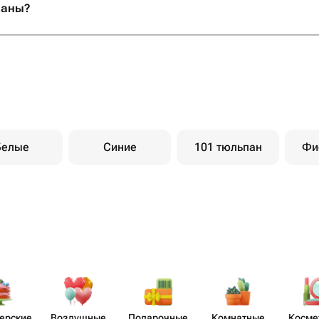
паны?
Белые
Синие
101 тюльпан
Фи
​ерские
Воздушные
Пода​рочные
Комнатные
Косме