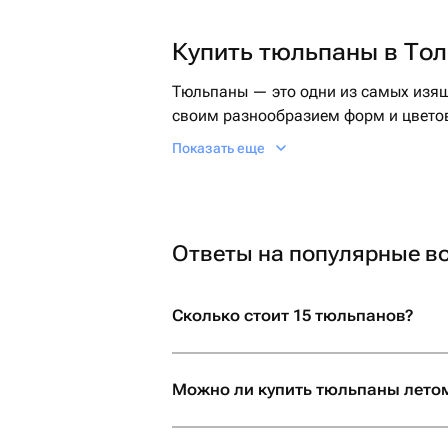
Купить тюльпаны в Тол
Тюльпаны — это одни из самых изящ
своим разнообразием форм и цвето
Показать еще
Тюльпаны символизируют весну, обно
чаще всего ассоциируются с утонче
недорого в Тольятти можно как люби
цене от 490 руб в Тольятти просто н
Ответы на популярные в
Сколько стоит букет тюльпанов в То
сорта, сезона и региона. В среднем
цене от 490 руб.
Сколько стоит 15 тюльпанов?
Тюльпаны представлены в огромном 
живописные желтые, прекрасные фио
Можно ли купить тюльпаны лето
свой собственный смысл и эмоционал
получателя.