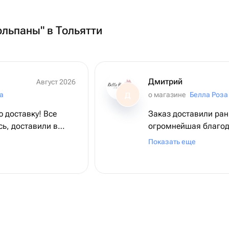
юльпаны" в Тольятти
Дмитрий
Август 2026
а
о магазине
Белла Роза
Д
 доставку! Все
Заказ доставили ран
ь, доставили в
огромнейшая благода
ном состоянии,
всему коллективу ма
Показать еще
онравилось!
подаренное настроен