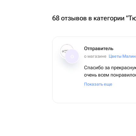
68 отзывов в категории "Т
Отправитель
о магазине
Цветы Малин
О
Спасибо за прекрасную
очень всем понравилос
срок, цветы в прекрас
Показать еще
очень красивые, все п