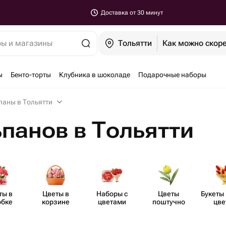
Доставка от 30 минут
ры и магазины
Тольятти
Как можно скор
ы
Бенто-торты
Клубника в шоколаде
Подарочные наборы
паны в Тольятти
панов в Тольятти
ты в
Цветы в
Наборы с
Цветы
Букеты 
обке
корзине
цветами
поштучно
цве