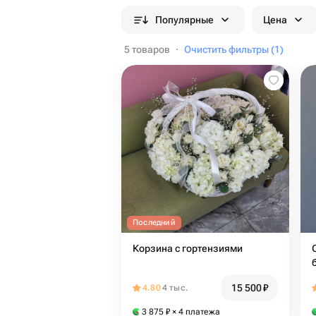
Популярные
Цена
5 товаров
·
Очистить фильтры (1)
Последний
Корзина с гортензиями
15 500
₽
4.80
4 тыс.
3 875
₽
× 4 платежа