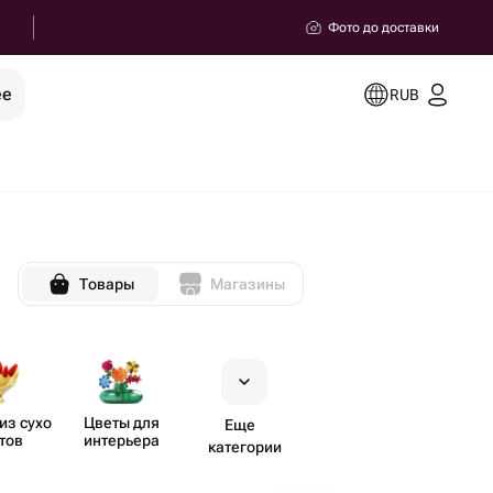
Фото до доставки
ее
RUB
Товары
Магазины
из сухо​
Цветы для
Еще
тов
интерьера
категории