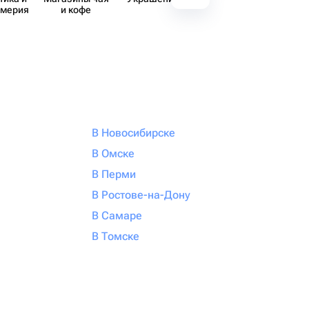
юмерия
и кофе
наборы
В Новосибирске
В Омске
В Перми
В Ростове-на-Дону
В Самаре
В Томске