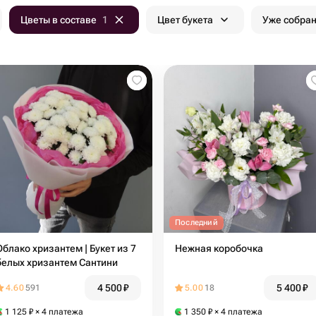
Цветы в составе
1
Цвет букета
Уже собра
Последний
Облако хризантем | Букет из 7
Нежная коробочка
белых хризантем Сантини
4 500
₽
5 400
₽
4.60
591
5.00
18
1 125
₽
× 4 платежа
1 350
₽
× 4 платежа