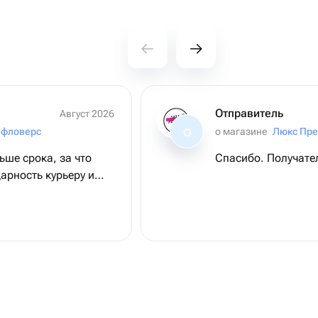
Отправитель
Август 2026
 фловерс
о магазине
Люкс Пре
О
ьше срока, за что
Спасибо. Получате
рность курьеру и
газина! Спасибо за
ие!