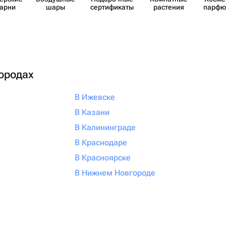
карни
шары
серти​фикаты
растения
парф​
городах
В Ижевске
В Казани
В Калининграде
В Краснодаре
В Красноярске
В Нижнем Новгороде