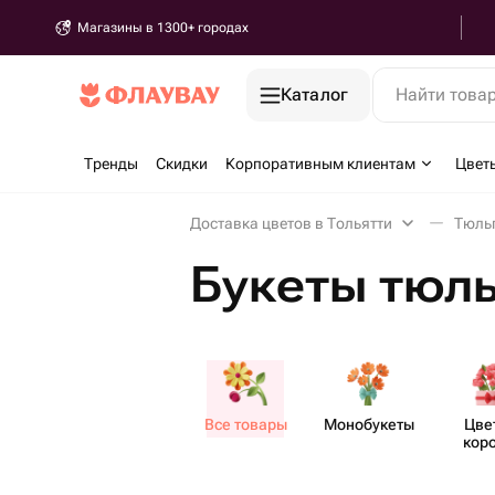
Магазины в 1300+ городах
Каталог
Найти това
Тренды
Скидки
Корпоративным клиентам
Цвет
Доставка цветов в Тольятти
Тюль
Букеты тюль
Все товары
Моно​букеты
Цве
кор