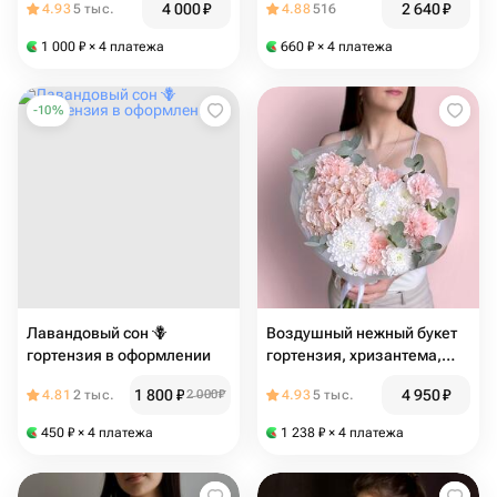
4 000
₽
2 640
₽
4.93
5 тыс.
4.88
516
1 000
₽
× 4 платежа
660
₽
× 4 платежа
-
10
%
Лавандовый сон 🪻
Воздушный нежный букет
гортензия в оформлении
гортензия, хризантема,
диантус и эвкалипт
1 800
₽
4 950
₽
4.81
2 тыс.
2 000
₽
4.93
5 тыс.
450
₽
× 4 платежа
1 238
₽
× 4 платежа