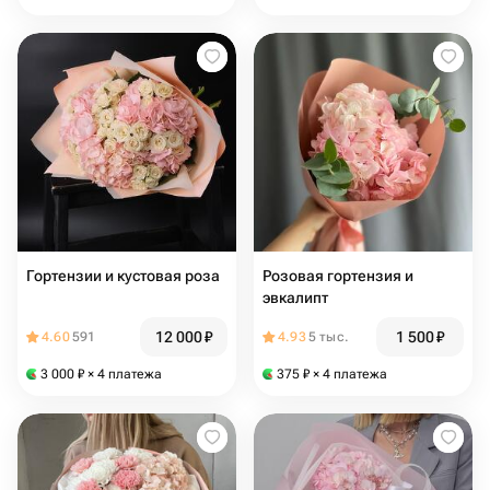
Гортензии и кустовая роза
Розовая гортензия и
эвкалипт
12 000
₽
1 500
₽
4.60
591
4.93
5 тыс.
3 000
₽
× 4 платежа
375
₽
× 4 платежа