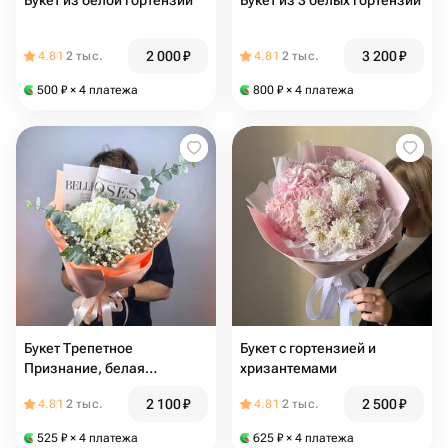
Букет из белой гортензии
Букет из 3 белых гортензий
2 000
₽
3 200
₽
4.81
2 тыс.
4.81
2 тыс.
500
₽
× 4 платежа
800
₽
× 4 платежа
Букет Трепетное
Букет с гортензией и
Признание, белая
хризантемами
Гортензия
2 100
₽
2 500
₽
4.81
2 тыс.
4.81
2 тыс.
525
₽
× 4 платежа
625
₽
× 4 платежа