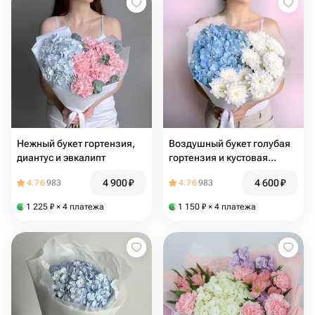
Нежный букет гортензия,
Воздушный букет голубая
диантус и эвкалипт
гортензия и кустовая
хризантема
4 900
₽
4 600
₽
4.76
983
4.76
983
1 225
₽
× 4 платежа
1 150
₽
× 4 платежа