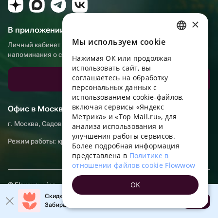
и ожидайте доставку. Если важна цена гортензии за
штуку, посмотрите это в карточке товара или
×
В приложении еще удобнее!
используйте фильтры по цене.
Мы используем сookie
RUSSIAN
Личный кабинет получателя, больше бонусов за покупки и
напоминания о событиях
Нажимая ОК или продолжая
ENGLISH
использовать сайт, вы
UKRAINIAN
соглашаетесь на обработку
Скачать приложение
персональных данных с
PORTUGUESE
использованием cookie-файлов,
включая сервисы «Яндекс
Офис в Москве
SPANISH
Метрика» и «Top Mail.ru», для
г. Москва, Садовническая набережная, д. 9, помещение 2/3
анализа использования и
HUNGARIAN
улучшения работы сервисов.
Режим работы: круглосуточно
ITALIAN
Более подробная информация
представлена в
Политике в
FRENCH
отношении файлов cookie Flowwow
TURKISH
OK
© Flowwow, inc
GERMAN
Скидка до 10% на первый заказ!
Условия
Открыть
Забирайте промокод в приложении!
POLISH
Обработка персональных данных