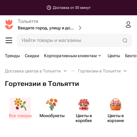
Доставка от 30 минут
Тольятти
Введите город, улицу и дом доставки
Найти товары и магазины
Тренды
Скидки
Корпоративным клиентам
Цветы
Бенто
Доставка цветов в Тольятти
Гортензии в Тольятти
Гортензии в Тольятти
Все товары
Моно​букеты
Цветы в
Цветы в
коробке
корзине