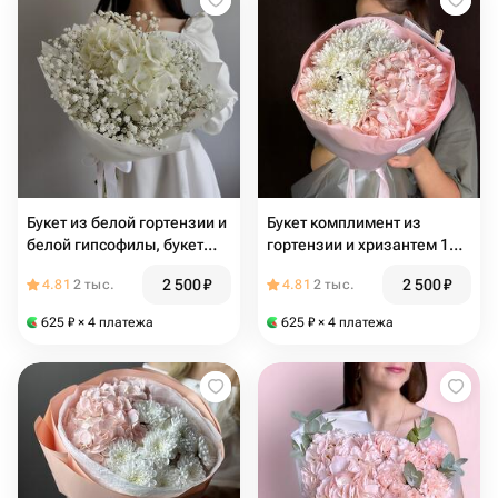
Букет из белой гортензии и
Букет комплимент из
белой гипсофилы, букет
гортензии и хризантем 1
452
сентября
2 500
₽
2 500
₽
4.81
2 тыс.
4.81
2 тыс.
625
₽
× 4 платежа
625
₽
× 4 платежа