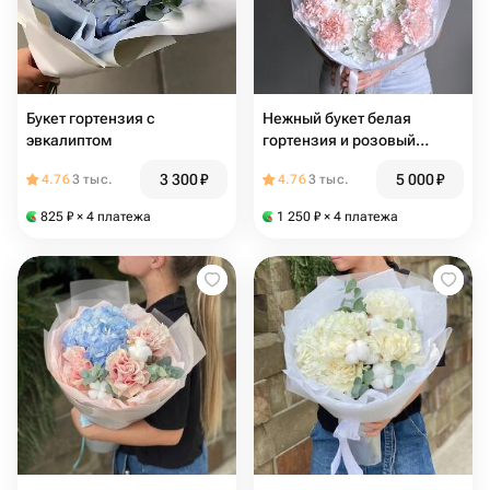
Букет гортензия с
Нежный букет белая
эвкалиптом
гортензия и розовый
диантус
3 300
₽
5 000
₽
4.76
3 тыс.
4.76
3 тыс.
825
₽
× 4 платежа
1 250
₽
× 4 платежа