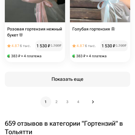
Розовая гортензия нежный
Голубая гортензия 🦋
букет 🌸
1 530
₽
1 530
₽
4.87
6 тыс.
1 700
₽
4.87
6 тыс.
1 700
₽
383
₽
× 4 платежа
383
₽
× 4 платежа
Показать еще
1
2
3
4
659 отзывов в категории "Гортензий" в
Тольятти