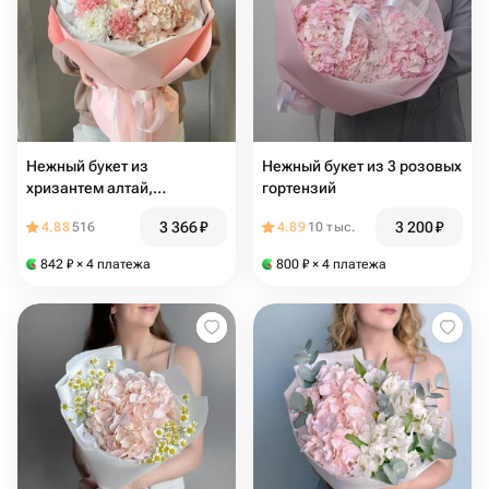
Нежный букет из
Нежный букет из 3 розовых
хризантем алтай,
гортензий
диантусов/гвоздик и
3 366
₽
3 200
₽
4.88
516
4.89
10 тыс.
гортензии
842
₽
× 4 платежа
800
₽
× 4 платежа