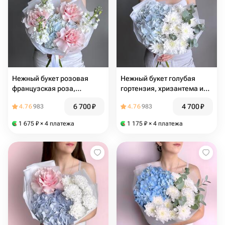
Нежный букет розовая
Нежный букет голубая
французская роза,
гортензия, хризантема и
гортензия и маттиола
эвкалипт
6 700
₽
4 700
₽
4.76
983
4.76
983
1 675
₽
× 4 платежа
1 175
₽
× 4 платежа