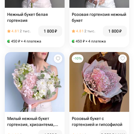
Нежный букет белая
Розовая гортензия нежный
гортензия
букет
1 800
₽
1 800
₽
4.81
2 тыс.
4.81
2 тыс.
450
₽
× 4 платежа
450
₽
× 4 платежа
-
10
%
Милый нежный букет
Розовый букет с
гортензия, хризантема,
гортензией и гипсофилой
альстромерия и эвкалипт