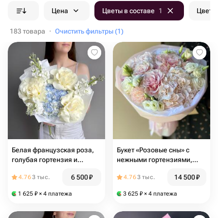
Цена
Цветы в составе
1
Цвет б
183 товара
·
Очистить фильтры (1)
Белая французская роза,
Букет «Розовые сны» с
голубая гортензия и
нежными гортензиями,
маттиола
французкими розами и
6 500
₽
14 500
₽
4.76
3 тыс.
4.76
3 тыс.
ажурной эустомой💕
1 625
₽
× 4 платежа
3 625
₽
× 4 платежа