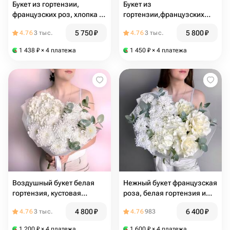
Букет из гортензии,
Букет из
французских роз, хлопка и
гортензии,французских
эвкалипта «Эвиан»
роз, хлопка и эвкалипта
5 750
₽
5 800
₽
4.76
3 тыс.
4.76
3 тыс.
«Встреча влюбленных»
1 438
₽
× 4 платежа
1 450
₽
× 4 платежа
Воздушный букет белая
Нежный букет французская
гортензия, кустовая
роза, белая гортензия и
хризантема и эвкалипт
кустовая хризантема
4 800
₽
6 400
₽
4.76
3 тыс.
4.76
983
1 200
₽
× 4 платежа
1 600
₽
× 4 платежа