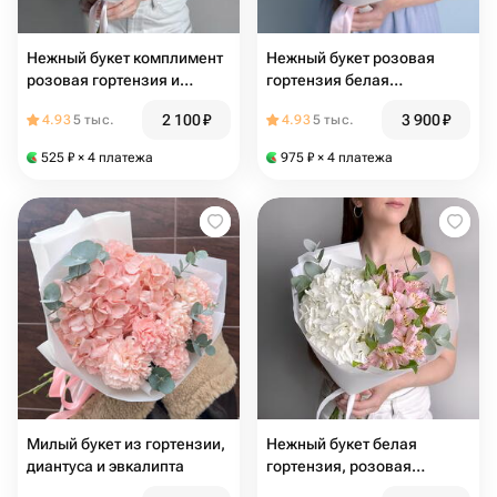
Нежный букет комплимент
Нежный букет розовая
розовая гортензия и
гортензия белая
голландская ромашка
альстромерия и эвкалипт
2 100
₽
3 900
₽
4.93
5 тыс.
4.93
5 тыс.
матрикария
525
₽
× 4 платежа
975
₽
× 4 платежа
Милый букет из гортензии,
Нежный букет белая
диантуса и эвкалипта
гортензия, розовая
альстромерия и эвкалипт