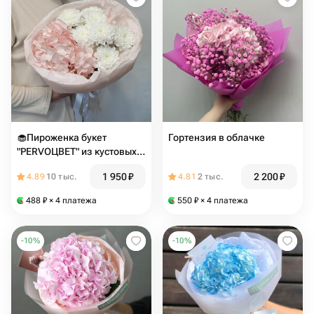
🧁Пироженка букет
Гортензия в облачке
"PERVOЦВЕТ" из кустовых
хризантем и гортензии в
1 950
₽
2 200
₽
4.89
10 тыс.
4.81
2 тыс.
нежном оформлении
488
₽
× 4 платежа
550
₽
× 4 платежа
-
10
%
-
10
%