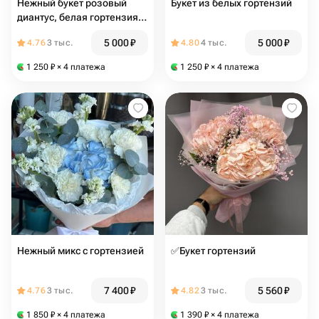
Нежный букет розовый
Букет из белых гортензий
диантус, белая гортензия и
эвкалипт
5 000
₽
5 000
₽
4.76
3 тыс.
4.80
4 тыс.
1 250
₽
× 4 платежа
1 250
₽
× 4 платежа
Нежный микс с гортензией
✅Букет гортензий
7 400
₽
5 560
₽
4.76
3 тыс.
4.82
3 тыс.
1 850
₽
× 4 платежа
1 390
₽
× 4 платежа