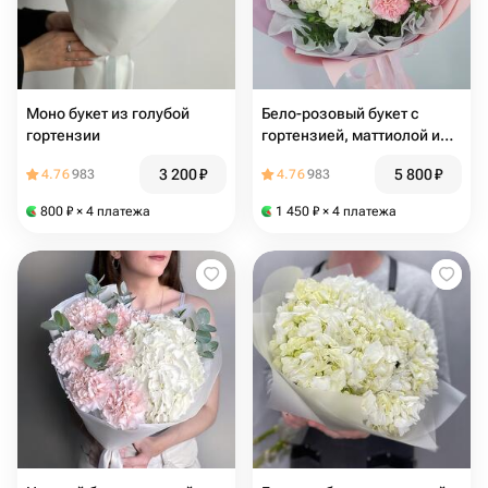
Моно букет из голубой
Бело-розовый букет с
гортензии
гортензией, маттиолой и
альстромерией Сабрина
3 200
₽
5 800
₽
4.76
983
4.76
983
800
₽
× 4 платежа
1 450
₽
× 4 платежа