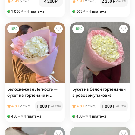
4 200
₽
2 250
₽
4.93
5 тыс.
4.81
2 тыс.
2 500
₽
1 050
₽
× 4 платежа
563
₽
× 4 платежа
-
10
%
-
10
%
Белоснежная Легкость —
Букет из белой гортензией
букет из гортензии и
в розовой упаковке
лагуруса
1 800
₽
1 800
₽
4.81
2 тыс.
2 000
₽
4.81
2 тыс.
2 000
₽
450
₽
× 4 платежа
450
₽
× 4 платежа