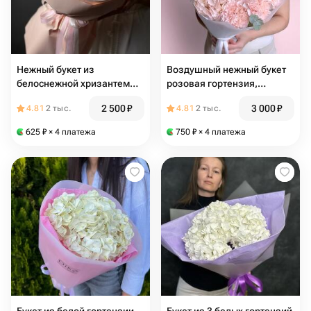
Нежный букет из
Воздушный нежный букет
белоснежной хризантемы и
розовая гортензия,
розовой гортензии
диантус и эвкалипт
2 500
₽
3 000
₽
4.81
2 тыс.
4.81
2 тыс.
625
₽
× 4 платежа
750
₽
× 4 платежа