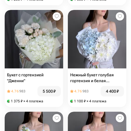
Букет с гортензией
Нежный букет голубая
"Дженни"
гортензия и белая
хризантема
5 500
₽
4 400
₽
4.76
983
4.76
983
1 375
₽
× 4 платежа
1 100
₽
× 4 платежа