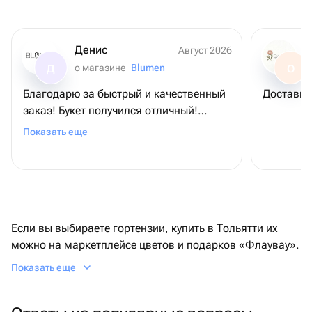
Денис
Август 2026
о магазине
Blumen
Д
О
Благодарю за быстрый и качественный
Доставил
заказ! Букет получился отличный!
Именинница в восторге! 😎
Показать еще
Если вы выбираете гортензии, купить в Тольятти их
можно на маркетплейсе цветов и подарков «Флаувау».
В каталоге огромный ассортимент монобукетов и
Показать еще
сборных композиций от локальных мастеров города.
Чтобы выбрать цветы на любой бюджет, используйте
фильтр по скидкам или стоимости, тогда вы сможете