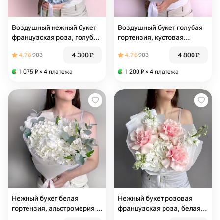
Воздушный нежный букет
Воздушный букет голубая
французская роза, голубая
гортензия, кустовая
гортензия и хризантема
хризантема и эвкалипт
4 300
₽
4 800
₽
4.76
983
4.76
983
1 075
₽
× 4 платежа
1 200
₽
× 4 платежа
Нежный букет белая
Нежный букет розовая
гортензия, альстромерия и
французская роза, белая
эвкалипт
гортензия и маттиола