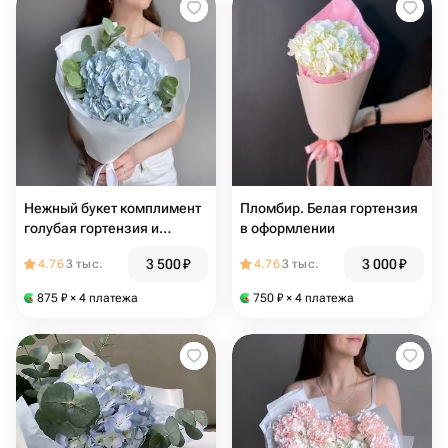
Нежный букет комплимент
Пломбир. Белая гортензия
голубая гортензия и
в оформлении
эвкалипт
3 500
₽
3 000
₽
4.76
3 тыс.
4.76
3 тыс.
875
₽
× 4 платежа
750
₽
× 4 платежа