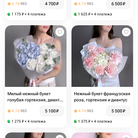
4 700
₽
6 500
₽
4.76
983
4.76
983
1 175
₽
× 4 платежа
1 625
₽
× 4 платежа
Милый нежный букет
Нежный букет французская
голубая гортензия, диантус
роза, гортензия и диантус
и эвкалипт
5 100
₽
5 500
₽
4.76
983
4.76
983
1 275
₽
× 4 платежа
1 375
₽
× 4 платежа