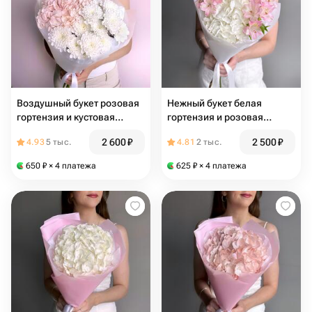
Воздушный букет розовая
Нежный букет белая
гортензия и кустовая
гортензия и розовая
хризантема
альстромерия
2 600
₽
2 500
₽
4.93
5 тыс.
4.81
2 тыс.
650
₽
× 4 платежа
625
₽
× 4 платежа