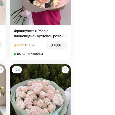
,
Французская Роза с
пионовидной кустовой розой и
эвкалиптом N07
3 400
₽
₽
4.89
10 тыс.
850
₽
× 4 платежа
-
10
%