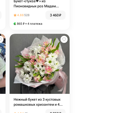
Букет «Луиза💗» из
Пионовидных роз Мадам
Бомбастик и Альстромерии
3 460
₽
4.88
528
865
₽
× 4 платежа
Нежный букет из 3 кустовых
ромашковых хризантем и 4
розовых альстромерий