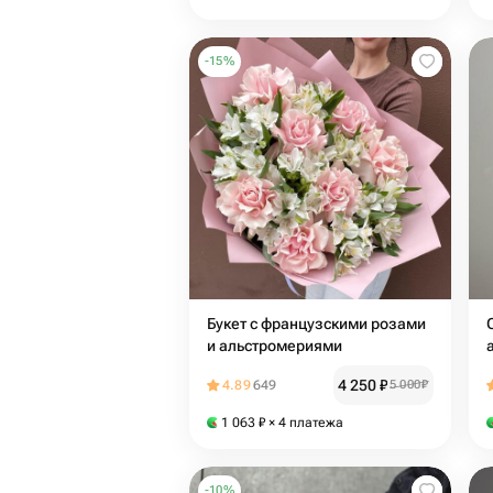
-
15
%
Букет с французскими розами
и альстромериями
4 250
₽
4.89
649
5 000
₽
1 063
₽
× 4 платежа
-
10
%