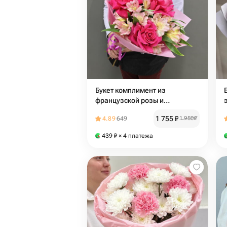
Букет комплимент из
французской розы и
альстромерии
1 755
₽
4.89
649
1 950
₽
439
₽
× 4 платежа