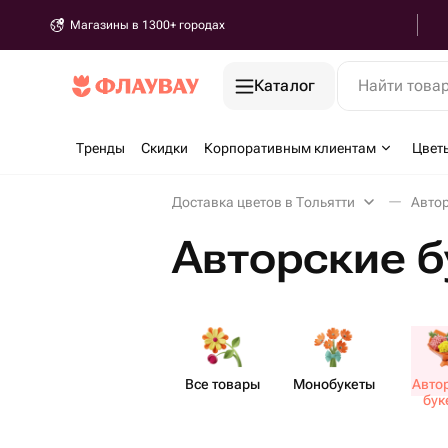
Магазины в 1300+ городах
Каталог
Найти това
Тренды
Скидки
Корпоративным клиентам
Цвет
Доставка цветов в Тольятти
Автор
Авторские б
Все товары
Моно​букеты
Авто
бук