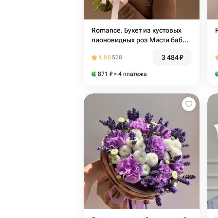
Romance. Букет из кустовых
пионовидных роз Мисти баблс
и альстромерий
3 484
₽
4.88
528
871
₽
× 4 платежа