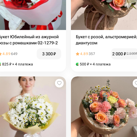
Букет Юбилейный из ажурной
Букет с розой, альстромерией
розы с ромашками 02-1279-2
диантусом
3 300
₽
2 000
₽
4.89
649
4.89
357
2 500
825
₽
× 4 платежа
500
₽
× 4 платежа