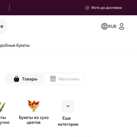
Фото до доставки
ее
RUB
добные букеты
Товары
Магазины
еты
Букеты из сухо​
Еще
учно
цветов
категории