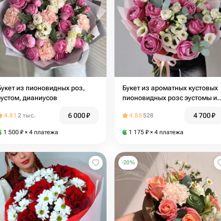
Букет из пионовидных роз,
Букет из ароматных кустовых
эустом, дианиусов
пионовидных розс эустомы и
эвкалипта, букет 400
6 000
₽
4 700
₽
4.81
2 тыс.
4.88
528
1 500
₽
× 4 платежа
1 175
₽
× 4 платежа
-
20
%