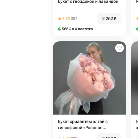
Букет с гвоздикой и лавандой
2 262
₽
4.89
357
566
₽
× 4 платежа
Букет хризантем алтай с
гипсофилой «Розовое
облачко»