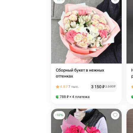
Сборный букет в нежных
оттенках
3 150
₽
4.87
7 тыс.
3 500
₽
788
₽
× 4 платежа
-
10
%