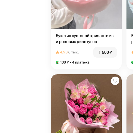
Букетик кустовой хризантемы
и розовых диантусов
1 600
₽
4.90
6 тыс.
400
₽
× 4 платежа