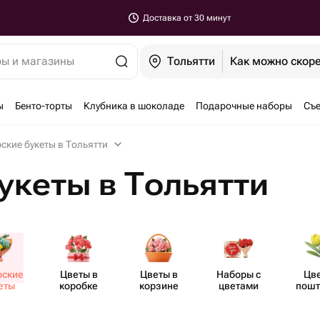
Доставка от 30 минут
ры и магазины
Тольятти
Как можно скор
ы
Бенто-торты
Клубника в шоколаде
Подарочные наборы
Съе
ские букеты в Тольятти
укеты в Тольятти
рские
Цветы в
Цветы в
Наборы с
Цв
еты
коробке
корзине
цветами
пошт