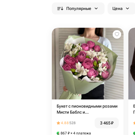
Популярные
Цена
Букет с пионовидными розами
Мисти Баблс и
альстромериями
3 465
₽
4.88
528
867
₽
× 4 платежа