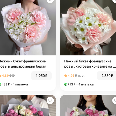
Нежный букет французские
Нежный букет французские
розы и альстромерия белая
розы , кустовая хризантема ,
сухоцветы
1 950
₽
2 850
₽
4.89
649
4.93
5 тыс.
488
₽
× 4 платежа
713
₽
× 4 платежа