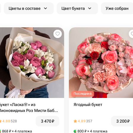
Цветы в составе
Цвет букета
Уже собран
Последний
Букет «Ласка🌸» из
Ягодный букет
Пионовидных Роз Мисти Баблс
🌷 и белой Альстромерии🪷
3 470
₽
3 200
₽
4.88
528
4.89
357
868
₽
× 4 платежа
800
₽
× 4 платежа