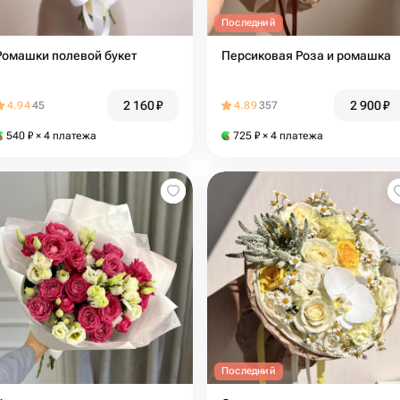
Последний
Ромашки полевой букет
Персиковая Роза и ромашка
2 160
₽
2 900
₽
4.94
45
4.89
357
540
₽
× 4 платежа
725
₽
× 4 платежа
Последний