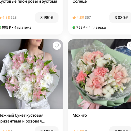
Кустовые пион розы и эустома
Солнце
3 980
₽
3 030
₽
4.88
528
4.89
357
995
₽
× 4 платежа
758
₽
× 4 платежа
Нежный букет кустовая
Мохито
хризантема и розовая
альстромерия