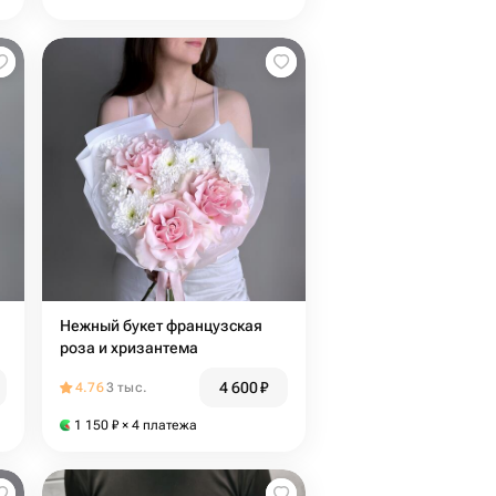
Нежный букет французская
роза и хризантема
4 600
₽
4.76
3 тыс.
1 150
₽
× 4 платежа