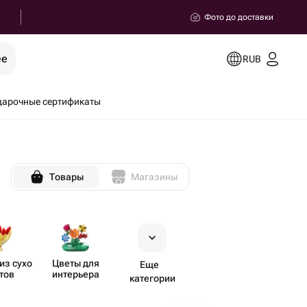
Фото до доставки
ее
RUB
дарочные сертификаты
Товары
Магазины
из сухо​
Цветы для
Еще
тов
интерьера
категории