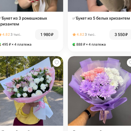
✅Букет из 3 ромашковых
✅Букет из 5 белых хризантем
хризантем
1 980
₽
3 550
₽
4.82
3 тыс.
4.82
3 тыс.
495
₽
× 4 платежа
888
₽
× 4 платежа