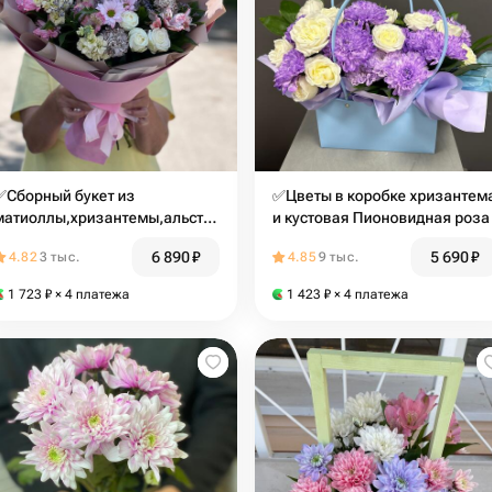
✅Сборный букет из
✅Цветы в коробке хризантем
матиоллы,хризантемы,альстромерий
и кустовая Пионовидная роза
и кустовых пионовидных роз
6 890
₽
5 690
₽
4.82
3 тыс.
4.85
9 тыс.
1 723
₽
× 4 платежа
1 423
₽
× 4 платежа