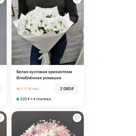
Белая кустовая хризантема
Влюблённая ромашка
2 080
₽
4.90
6 тыс.
520
₽
× 4 платежа