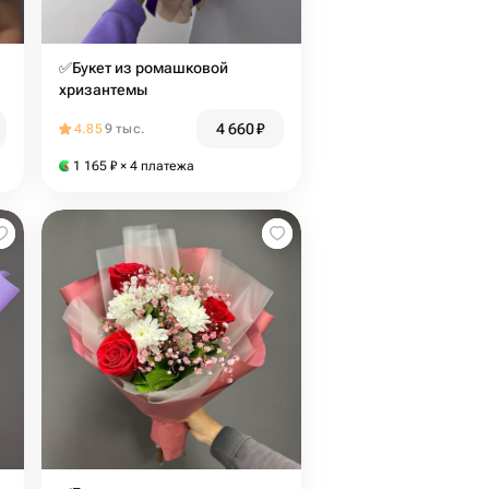
✅Букет из ромашковой
хризантемы
4 660
₽
4.85
9 тыс.
1 165
₽
× 4 платежа