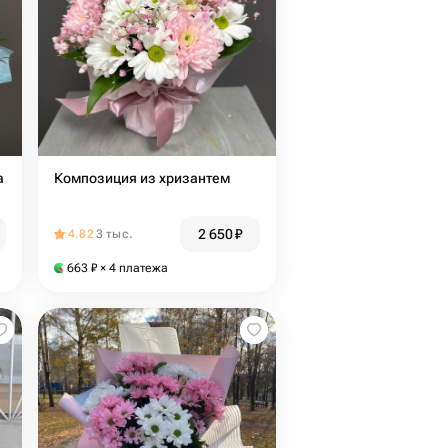
а
Композиция из хризантем
2 650
₽
4.82
3 тыс.
663
₽
× 4 платежа