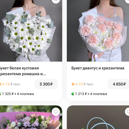
Букет белая кустовая
Букет диантус и хризантема
хризантема ромашка и
эвкалипт
5 300
₽
4 850
₽
4.76
3 тыс.
4.76
3 тыс.
1 325
₽
× 4 платежа
1 213
₽
× 4 платежа