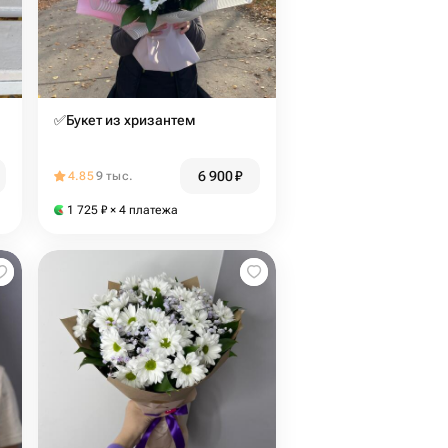
✅Букет из хризантем
6 900
₽
4.85
9 тыс.
1 725
₽
× 4 платежа