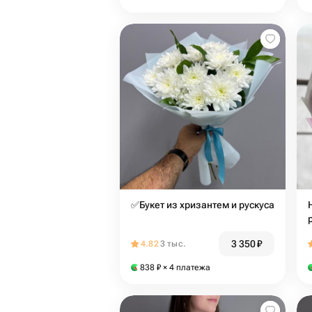
✅Букет из хризантем и рускуса
3 350
₽
4.82
3 тыс.
838
₽
× 4 платежа