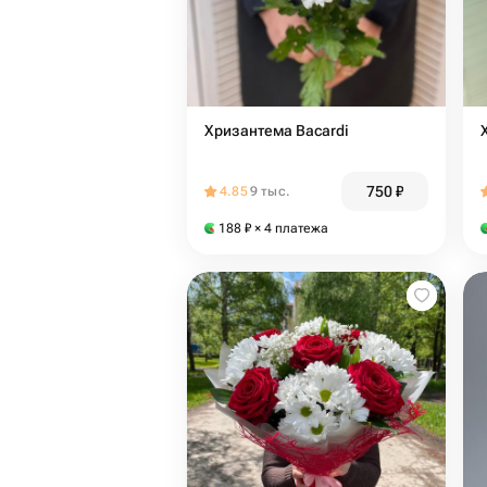
Хризантема Bacardi
750
₽
4.85
9 тыс.
188
₽
× 4 платежа