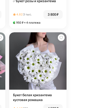
✅Букет розы и хризантема
3 800
₽
4.82
3 тыс.
950
₽
× 4 платежа
Букет белая хризантема
кустовая ромашка