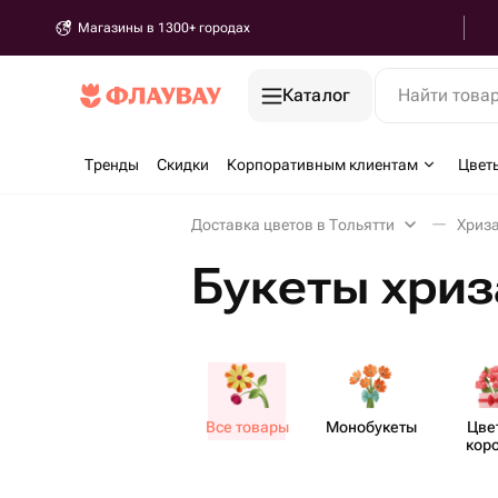
Магазины в 1300+ городах
Каталог
Найти това
Тренды
Скидки
Корпоративным клиентам
Цвет
Доставка цветов в Тольятти
Хриза
Букеты хриз
Все товары
Моно​букеты
Цве
кор