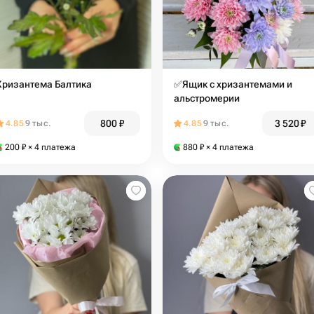
Хризантема Балтика
✅Ящик с хризантемами и
альстромерии
800
₽
3 520
₽
4.85
9 тыс.
4.85
9 тыс.
200
₽
× 4 платежа
880
₽
× 4 платежа