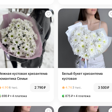
Нежная кустовая хризантема
Белый букет хризантема
романтика Семьи
кустовая
2 790
₽
3 500
₽
4.90
6 тыс.
4.76
3 тыс.
698
₽
× 4 платежа
875
₽
× 4 платежа