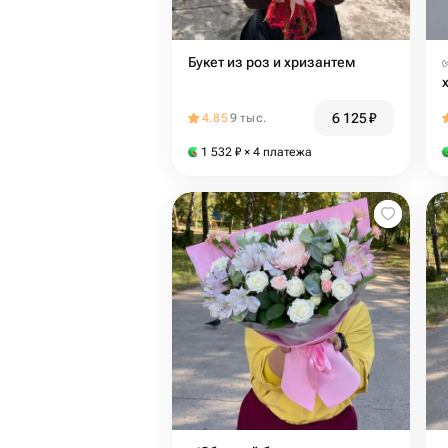
Букет из роз и хризантем
6 125
₽
4.85
9 тыс.
1 532
₽
× 4 платежа