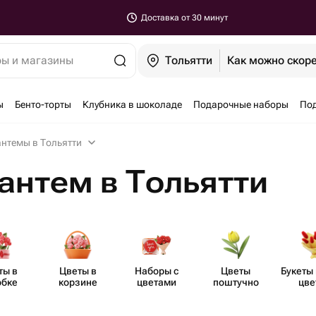
Доставка от 30 минут
ры и магазины
Тольятти
Как можно скор
ы
Бенто-торты
Клубника в шоколаде
Подарочные наборы
По
нтемы в Тольятти
антем в Тольятти
ты в
Цветы в
Наборы с
Цветы
Букеты 
обке
корзине
цветами
поштучно
цве