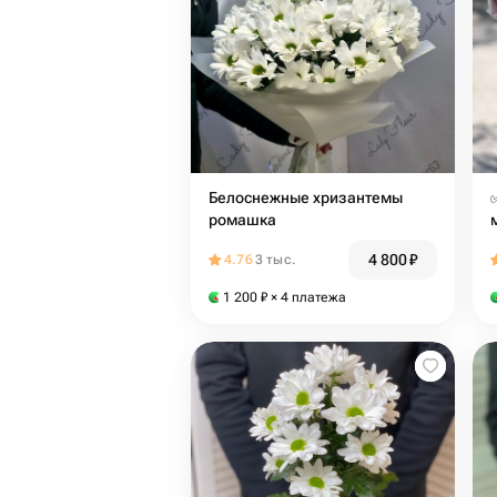
Белоснежные хризантемы
ромашка
4 800
₽
4.76
3 тыс.
1 200
₽
× 4 платежа