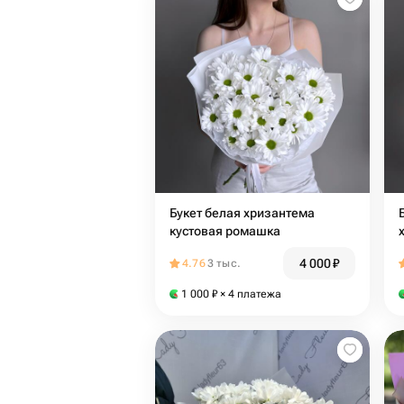
Букет белая хризантема
кустовая ромашка
4 000
₽
4.76
3 тыс.
1 000
₽
× 4 платежа