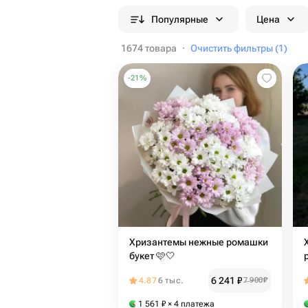
Популярные
Цена
1674 товара
·
Очистить фильтры (1)
-
21
%
Хризантемы нежные ромашки
букет 🩷🤍
6 241
₽
4.87
6 тыс.
7 900
₽
1 561
₽
× 4 платежа