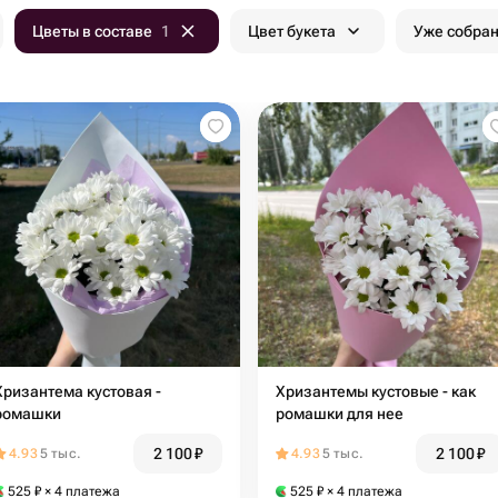
Цветы в составе
1
Цвет букета
Уже собра
Хризантема кустовая -
Хризантемы кустовые - как
ромашки
ромашки для нее
2 100
₽
2 100
₽
4.93
5 тыс.
4.93
5 тыс.
525
₽
× 4 платежа
525
₽
× 4 платежа