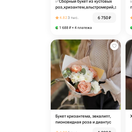
✅Сборный букет из кустовых
роз,хризантем,альстромерий,эвкалип
6 750
₽
4.82
3 тыс.
1 688
₽
× 4 платежа
Букет хризантема, эвкалипт,
пионовидная роза и диантус