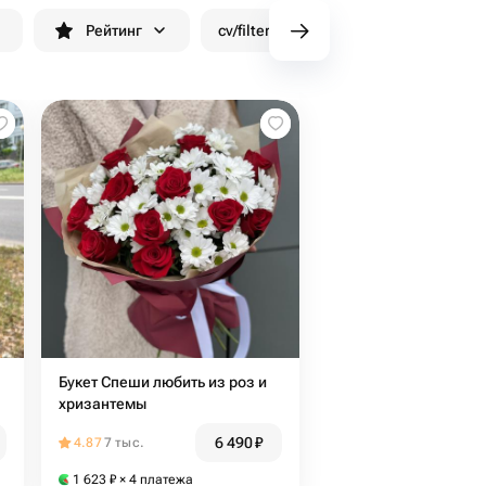
н
Рейтинг
cv/filters/name_fast_delivery
Ск
Букет Спеши любить из роз и
хризантемы
6 490
₽
4.87
7 тыс.
1 623
₽
× 4 платежа