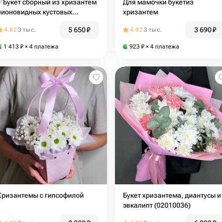
✅Букет сборный из хризантем
Для мамочки букетиз
т
пионовидных кустовых
хризантем
роз,альстромерий,диантусов
5 650
₽
3 690
₽
4.82
3 тыс.
4.82
3 тыс.
1 413
₽
× 4 платежа
923
₽
× 4 платежа
Хризантемы с гипсофилой
Букет хризантема, диантусы и
эвкалипт (02010036)