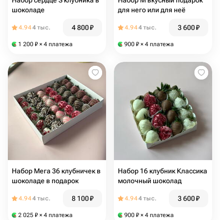
Набор сердце S клубника в
Набор М вкусный подарок
шоколаде
для него или для неё
4 800
₽
3 600
₽
4.94
4 тыс.
4.94
4 тыс.
1 200
₽
× 4 платежа
900
₽
× 4 платежа
Набор Мега 36 клубничек в
Набор 16 клубник Классика
шоколаде в подарок
молочный шоколад
8 100
₽
3 600
₽
4.94
4 тыс.
4.94
4 тыс.
2 025
₽
× 4 платежа
900
₽
× 4 платежа