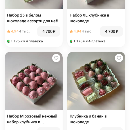
Набор 25 в белом
Набор XL клубника в
шоколаде ассорти для неё
шоколаде
4 700
₽
4 700
₽
4.94
4 тыс.
4.94
4 тыс.
1 175
₽
× 4 платежа
1 175
₽
× 4 платежа
Набор М розовый нежный
Клубника и банан в
набор клубника в
шоколаде
шоколаде