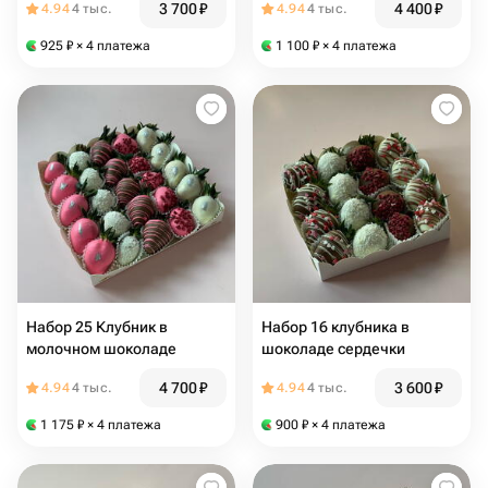
3 700
₽
4 400
₽
4.94
4 тыс.
4.94
4 тыс.
925
₽
× 4 платежа
1 100
₽
× 4 платежа
Набор 25 Клубник в
Набор 16 клубника в
молочном шоколаде
шоколаде сердечки
4 700
₽
3 600
₽
4.94
4 тыс.
4.94
4 тыс.
1 175
₽
× 4 платежа
900
₽
× 4 платежа