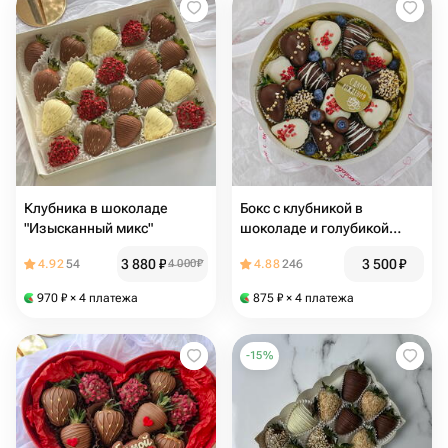
Клубника в шоколаде
Бокс с клубникой в
"Изысканный микс"
шоколаде и голубикой
"Венера"
3 880
₽
3 500
₽
4.92
54
4 000
₽
4.88
246
970
₽
× 4 платежа
875
₽
× 4 платежа
-
15
%