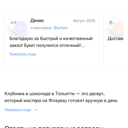
Денис
Август 2026
о магазине
Blumen
Д
О
Благодарю за быстрый и качественный
Доставил
заказ! Букет получился отличный!
Именинница в восторге! 😎
Показать еще
Клубника в шоколаде в Тольятти — это десерт,
который мастера на Флаувау готовят вручную в день
заказа: свежие ягоды обмакивают в премиальный
Показать еще
бельгийский шоколад и собирают в нарядный набор.
Выбрать удобно через сервис Флаувау: изучайте
предложения от проверенных продавцов города,