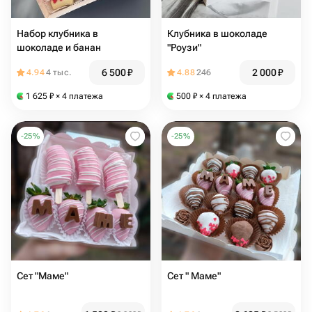
Набор клубника в
Клубника в шоколаде
шоколаде и банан
"Роузи"
6 500
₽
2 000
₽
4.94
4 тыс.
4.88
246
1 625
₽
× 4 платежа
500
₽
× 4 платежа
-
25
%
-
25
%
Сет "Маме"
Сет " Маме"