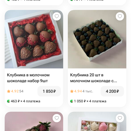
Клубника в молочном
Клубника 20 шт в
шоколаде набор 9шт
молочном шоколаде с
голубикой
1 850
₽
4 200
₽
4.92
54
4.94
4 тыс.
463
₽
× 4 платежа
1 050
₽
× 4 платежа