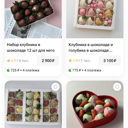
Набор клубника в
Клубника в шоколаде и
шоколаде 12 шт для него
голубика в шоколаде
"Блондинка" подарок маме
2 900
₽
3 100
₽
4.94
4 тыс.
4.84
1 тыс.
725
₽
× 4 платежа
775
₽
× 4 платежа