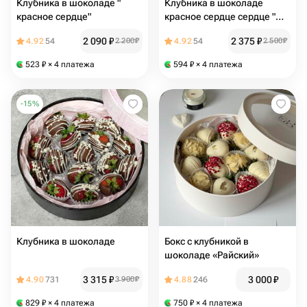
Клубника в шоколаде "
Клубника в шоколаде
красное сердце"
красное сердце сердце "
любимой дочке"
2 090
₽
2 375
₽
4.92
54
2 200
₽
4.92
54
2 500
₽
523
₽
× 4 платежа
594
₽
× 4 платежа
-
15
%
Клубника в шоколаде
Бокс с клубникой в
шоколаде «Райский»
3 315
₽
3 000
₽
4.90
731
3 900
₽
4.88
246
829
₽
× 4 платежа
750
₽
× 4 платежа