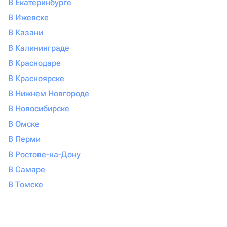
В Екатеринбурге
нужные вещества берет исключительно из влаги.
В Ижевске
Цветы бывают синие, голубые, оранжевые, лиловые,
В Казани
малиновые и имеют сладкий карамельный аромат.
В Калининграде
Ванде нужен очень сырой воздух и частые
опрыскивания.
В Краснодаре
Дендробиум. Этот сорт внешне не такой
В Красноярске
загадочный, как другие, и похож на обычное пышно
В Нижнем Новгороде
цветущее комнатное растение. Цветет орхидея
В Новосибирске
дендробиум не так долго, всего 1-2 месяца, тем не
менее в этот момент она неотразима: на одном
В Омске
стебле распускается целая огромная горжетка из
В Перми
бутонов.
В Ростове-на-Дону
Каттлея. Этот сорт с махровыми лепестками можно
В Самаре
смело назвать прихотливым. Ему придется
обеспечить надлежащий температурный режим (не
В Томске
выше 20 градусов), Регулярно удобрять
минеральными комплексами, а летом обеспечить
богатый ультрафиолетом световой день. Это весьма