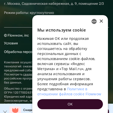
г. Москва, Садовническая набережная, д. 9, помещение 2/3
Режим работы: круглосуточно
×
Мы используем сookie
RUSSIAN
© Flowwow, inc
Нажимая ОК или продолжая
ENGLISH
Условия
использовать сайт, вы
UKRAINIAN
соглашаетесь на обработку
Обработка персональных данных
персональных данных с
PORTUGUESE
использованием cookie-файлов,
Компания осуществляет деятельность в области информационных
включая сервисы «Яндекс
SPANISH
технологий: оказание услуг в сети “Интернет” по размещению
Метрика» и «Top Mail.ru», для
предложений (объявлений) продавцов о реализации товаров.
анализа использования и
HUNGARIAN
Посмотреть
сведения о программах
, включенных в реестр
улучшения работы сервисов.
российских программ для электронных вычислительных машин и
ITALIAN
баз данных.
Более подробная информация
представлена в
Политике в
Общество с ограниченной ответственностью «ФЛАУВАУ»
FRENCH
ОГРН 1207700263198, ИНН 9702020445
отношении файлов cookie Flowwow
Юридический адрес: г. Москва, вн.тер. г. Муниципальный округ
TURKISH
Замоскворечье, наб. Садовническая, д. 9, помещ. 2/3.
OK
hello@flowwow.com
8 800 555-16-15
GERMAN
Скидка до 10% на первый заказ!
Применяются
рекомендательные технологии
Открыть