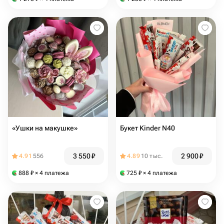
«Ушки на макушке»
Букет Kinder N40
3 550
₽
2 900
₽
4.91
556
4.89
10 тыс.
888
₽
× 4 платежа
725
₽
× 4 платежа