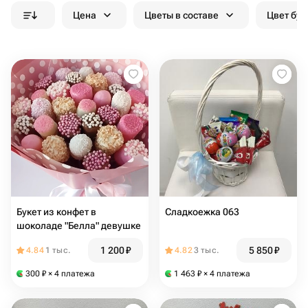
Цена
Цветы в составе
Цвет бук
Букет из конфет в
Сладкоежка 063
шоколаде "Белла" девушке
1 200
₽
5 850
₽
4.84
1 тыс.
4.82
3 тыс.
300
₽
× 4 платежа
1 463
₽
× 4 платежа