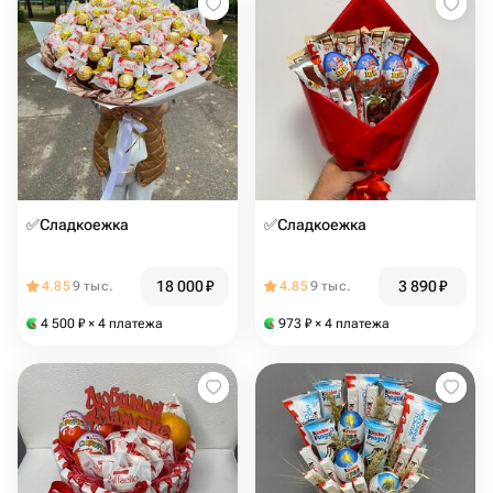
✅Сладкоежка
✅Сладкоежка
18 000
₽
3 890
₽
4.85
9 тыс.
4.85
9 тыс.
4 500
₽
× 4 платежа
973
₽
× 4 платежа