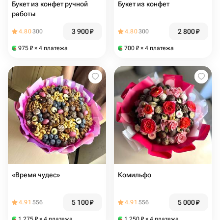
Букет из конфет ручной
Букет из конфет
работы
3 900
₽
2 800
₽
4.80
300
4.80
300
975
₽
× 4 платежа
700
₽
× 4 платежа
«Время чудес»
Комильфо
5 100
₽
5 000
₽
4.91
556
4.91
556
1 275
₽
× 4 платежа
1 250
₽
× 4 платежа