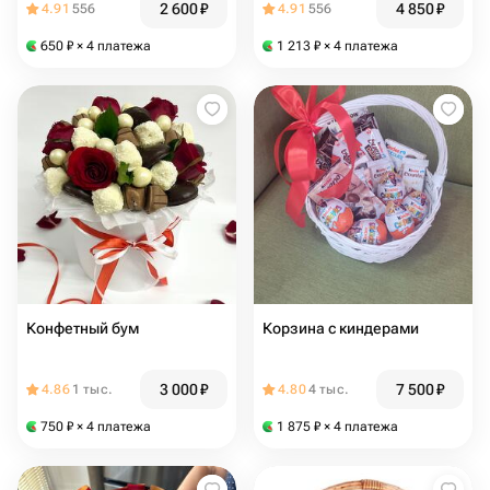
2 600
₽
4 850
₽
4.91
556
4.91
556
650
₽
× 4 платежа
1 213
₽
× 4 платежа
Конфетный бум
Корзина с киндерами
3 000
₽
7 500
₽
4.86
1 тыс.
4.80
4 тыс.
750
₽
× 4 платежа
1 875
₽
× 4 платежа