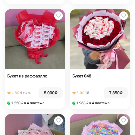
Букет из раффаэлло
Букет 048
5 000
₽
7 850
₽
4.80
4 тыс.
5.00
18
1 250
₽
× 4 платежа
1 963
₽
× 4 платежа