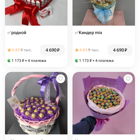
✅родной
✅Киндер mix
4 690
₽
4 690
₽
4.85
9 тыс.
4.85
9 тыс.
1 173
₽
× 4 платежа
1 173
₽
× 4 платежа