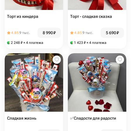
Торт из киндера
Торт - сладкая сказка
8 990
₽
5 690
₽
4.85
9 тыс.
4.85
9 тыс.
2 248
₽
× 4 платежа
1 423
₽
× 4 платежа
Сладкая жизнь
✅Сладости для радости