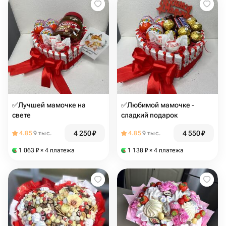
✅Лучшей мамочке на
✅Любимой мамочке -
свете
сладкий подарок
4 250
₽
4 550
₽
4.85
9 тыс.
4.85
9 тыс.
1 063
₽
× 4 платежа
1 138
₽
× 4 платежа