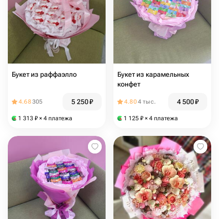
Букет из раффаэлло
Букет из карамельных
конфет
5 250
₽
4 500
₽
4.68
305
4.80
4 тыс.
1 313
₽
× 4 платежа
1 125
₽
× 4 платежа