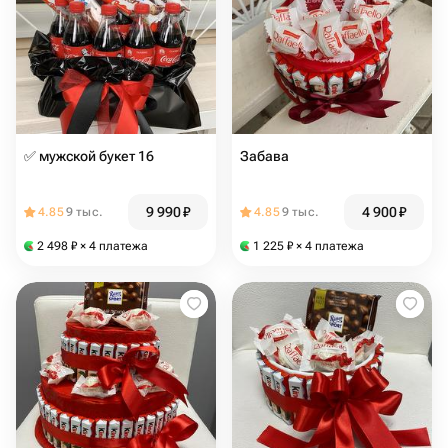
✅ мужской букет 16
Забава
9 990
₽
4 900
₽
4.85
9 тыс.
4.85
9 тыс.
2 498
₽
× 4 платежа
1 225
₽
× 4 платежа