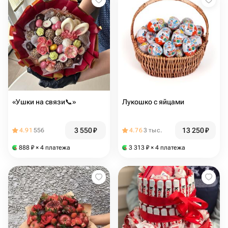
«Ушки на связи📞»
Лукошко с яйцами
3 550
₽
13 250
₽
4.91
556
4.76
3 тыс.
888
₽
× 4 платежа
3 313
₽
× 4 платежа