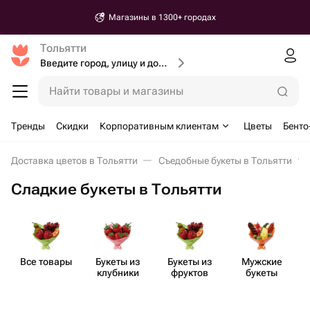
Магазины в 1300+ городах
Тольятти
Введите город, улицу и дом доставки
Найти товары и магазины
Тренды
Скидки
Корпоративным клиентам
Цветы
Бенто
Доставка цветов в Тольятти
Съедобные букеты в Тольятти
Сладкие букеты в Тольятти
Все товары
Букеты из
Букеты из
Мужские
клубники
фруктов
букеты