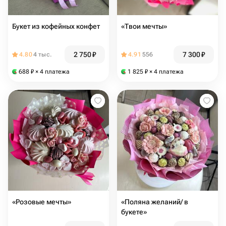
Букет из кофейных конфет
«Твои мечты»
2 750
₽
7 300
₽
4.80
4 тыс.
4.91
556
688
₽
× 4 платежа
1 825
₽
× 4 платежа
«Розовые мечты»
«Поляна желаний/ в
букете»