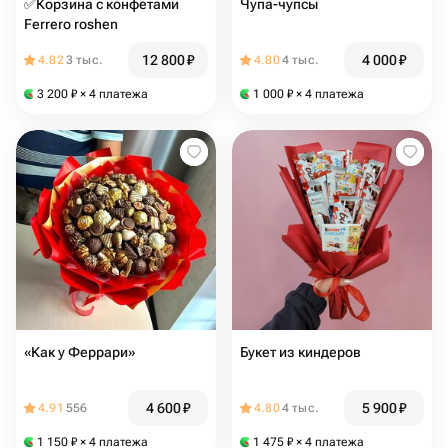
✅Корзина с конфетами
Чупа-чупсы
Ferrero roshen
12 800
₽
4 000
₽
4.82
3 тыс.
4.80
4 тыс.
3 200
₽
× 4 платежа
1 000
₽
× 4 платежа
«Как у Феррари»
Букет из киндеров
4 600
₽
5 900
₽
4.91
556
4.80
4 тыс.
1 150
₽
× 4 платежа
1 475
₽
× 4 платежа