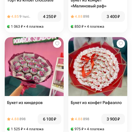
Торт из kinder chocolate
Букет из конфет
«Малиновый раф»
4 250
₽
3 400
₽
4.85
9 тыс.
4.88
898
1 063
₽
× 4 платежа
850
₽
× 4 платежа
Букет из киндеров
Букет из конфет Рафаэлло
6 100
₽
3 900
₽
4.88
898
4.88
898
1 525
₽
× 4 платежа
975
₽
× 4 платежа