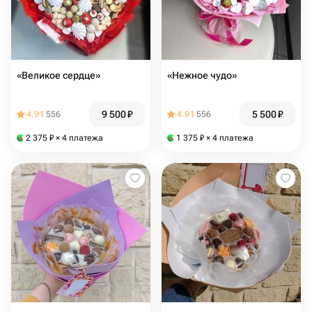
«Великое сердце»
«Нежное чудо»
9 500
₽
5 500
₽
4.91
556
4.91
556
2 375
₽
× 4 платежа
1 375
₽
× 4 платежа