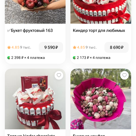
✅Букет фруктовый 163
Киндер торт для любимых
9 590
₽
8 690
₽
4.85
9 тыс.
4.85
9 тыс.
2 398
₽
× 4 платежа
2 173
₽
× 4 платежа