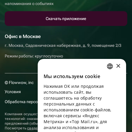
напоминания о событиях
Скачать приложение
Офис в Москве
г. Москва, Садовническая набережная, д. 9, помещение 2/3
Режим работы: круглосуточно
×
Мы используем сookie
RUSSIAN
© Flowwow, inc
Нажимая ОК или продолжая
ENGLISH
Условия
использовать сайт, вы
UKRAINIAN
соглашаетесь на обработку
Обработка персональных данных
персональных данных с
PORTUGUESE
использованием cookie-файлов,
Компания осуществляет деятельность в области информационных
включая сервисы «Яндекс
SPANISH
технологий: оказание услуг в сети “Интернет” по размещению
Метрика» и «Top Mail.ru», для
предложений (объявлений) продавцов о реализации товаров.
анализа использования и
HUNGARIAN
Посмотреть
сведения о программах
, включенных в реестр