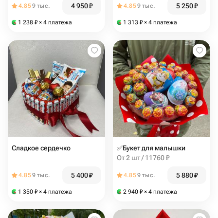
4 950
₽
5 250
₽
4.85
9 тыс.
4.85
9 тыс.
1 238
₽
× 4 платежа
1 313
₽
× 4 платежа
Сладкое сердечко
✅Букет для малышки
От 2 шт / 11760 ₽
5 400
₽
5 880
₽
4.85
9 тыс.
4.85
9 тыс.
1 350
₽
× 4 платежа
2 940
₽
× 4 платежа