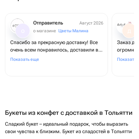
Отправитель
Август 2026
о магазине
Цветы Малина
О
Д
Спасибо за прекрасную доставку! Все
Заказ до
очень всем понравилось, доставили в
огромней
срок, цветы в прекрасном состоянии,
всему ко
Показать еще
Показать 
очень красивые, все понравилось!
за подар
Букеты из конфет с доставкой в Тольятти
Сладкий букет – идеальный подарок, чтобы выразить
свои чувства к близким. Букет из сладостей в Тольятти
может стать прекрасным подарком для сына на день