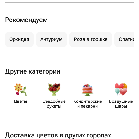
цветов:
Ваш первый опыт с , вероятно, будет удачным, так
Рекомендуем
как растение выдержит ваши недочеты в уходе.
Вы легко освоитесь в новой роли владельца
Орхидея
Антуриум
Роза в горшке
Спатиф
зеленого питомца.
Можно невооруженным глазом замечать, как растет
и развивается ваш цветок.
Другие категории
Выбираем живое комнатное растение:
как понять, что домашний цветок вам
подходит?
Моменты, на которые стоит обратить внимание при
Цветы
Съедобные
Кондит​ерские
Воздушные
букеты
и пекарни
шары
выборе нового питомца, связаны с их особенностями.
Скажем, быстрорастущие фикусы и монстеры будут
требовать пересадки каждую весну.
Цветущие кустики нуждаются в особых подкормках, а
Доставка цветов в других городах