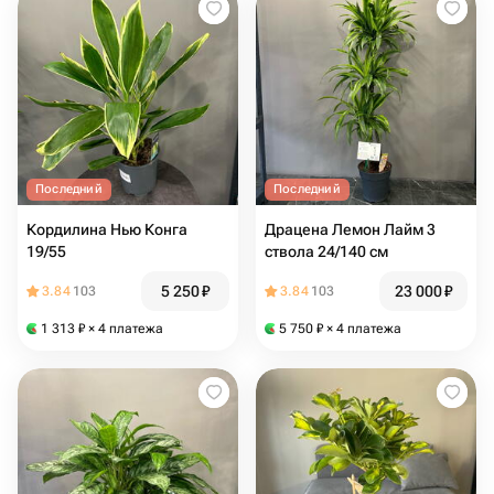
Последний
Последний
Кордилина Нью Конга
Драцена Лемон Лайм 3
19/55
ствола 24/140 см
5 250
₽
23 000
₽
3.84
103
3.84
103
1 313
₽
× 4 платежа
5 750
₽
× 4 платежа