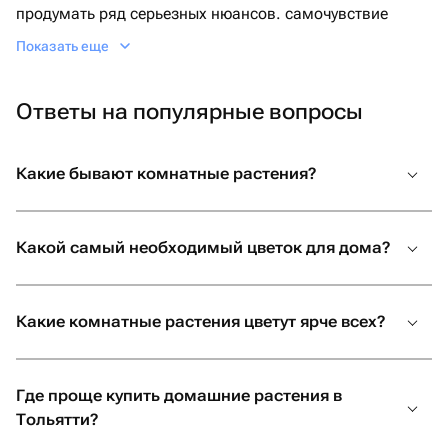
продумать ряд серьезных нюансов. самочувствие
зеленого питомца зависят от условий и микроклимата
Показать еще
в квартире, а также от ухода, который вы собираетесь
обеспечить.
Ответы на популярные вопросы
Читайте дальше, чтобы узнать, какие живые комнатные
растения купить в Тольятти, чтобы получить максимум
удовлетворения от опыта выращивания домашнего
Какие бывают комнатные растения?
цветка.
Какой самый необходимый цветок для дома?
Преимущества неприхотливых
комнатных растений
Если у вас небольшой опыт в садоводстве,
Какие комнатные растения цветут ярче всех?
рекомендуем для начала заказать неприхотливые
домашние цветы. Комнатные кустики, которым не так
важны уровень освещения, температура и влажность
Где проще купить домашние растения в
воздуха, удобрения и другие тонкости.
Тольятти?
Вот ключевые особенности неприхотливых комнатных