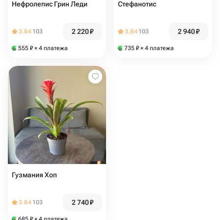
Нефролепис Грин Леди
Стефанотис
2 220
₽
2 940
₽
3.84
103
3.84
103
555
₽
× 4 платежа
735
₽
× 4 платежа
Гузмания Хоп
2 740
₽
3.84
103
685
₽
× 4 платежа