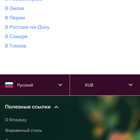
В Омске
В Перми
В Ростове-на-Дону
В Самаре
В Томске
Русский
RUB
Полезные ссылки
О Флаувау
Фирменный стиль