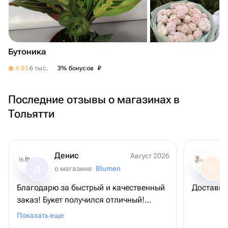
Бутоника
₽
4.85
6 тыс.
3% бонусов
Последние отзывы о магазинах в
Тольятти
Денис
Август 2026
о магазине
Blumen
Д
О
Благодарю за быстрый и качественный
Доставил
заказ! Букет получился отличный!
Именинница в восторге! 😎
Показать еще