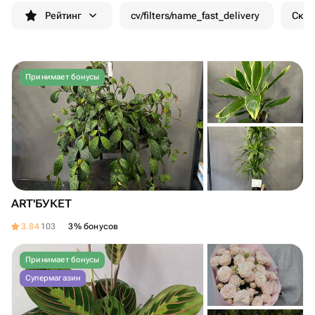
Рейтинг
cv/filters/name_fast_delivery
Скид
Принимает бонусы
ART'БУКЕТ
3.84
103
3% бонусов
Принимает бонусы
Супермагазин