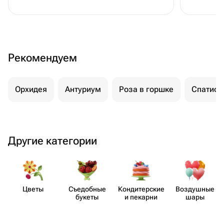
Рекомендуем
Орхидея
Антуриум
Роза в горшке
Спатиф
Другие категории
Цветы
Съедобные
Кондит​ерские
Воздушные
букеты
и пекарни
шары