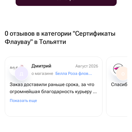
0 отзывов в категории "Сертификаты
Флаувау" в Тольятти
Дмитрий
Август 2026
о магазине
Белла Роза фловерс
Д
О
Заказ доставили раньше срока, за что
Спасибо.
огромнейшая благодарность курьеру и
всему коллективу магазина! Спасибо
Показать еще
за подаренное настроение!