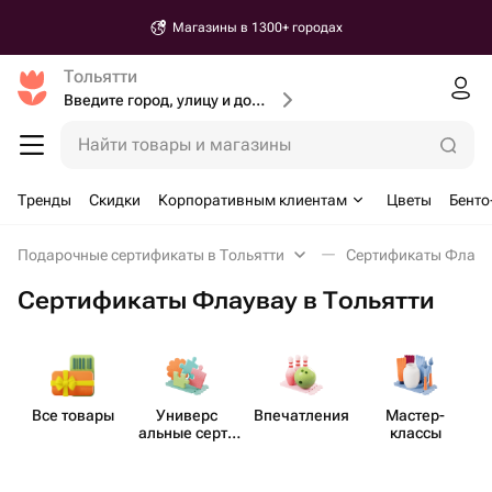
Магазины в 1300+ городах
Тольятти
Введите город, улицу и дом доставки
Найти товары и магазины
Тренды
Скидки
Корпоративным клиентам
Цветы
Бенто
Подарочные сертификаты в Тольятти
Сертификаты Флаува
Сертификаты Флаувау в Тольятти
Все товары
Универс​
Впеча​тления
Мастер-​
М
альные серти​
классы
фикаты