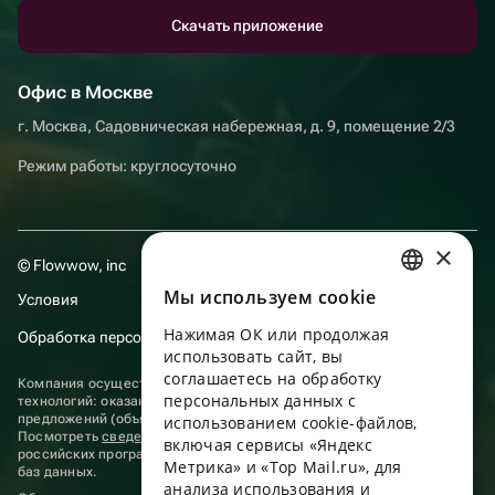
Скачать приложение
Офис в Москве
г. Москва, Садовническая набережная, д. 9, помещение 2/3
Режим работы: круглосуточно
×
© Flowwow, inc
Мы используем сookie
Условия
RUSSIAN
Нажимая ОК или продолжая
Обработка персональных данных
ENGLISH
использовать сайт, вы
UKRAINIAN
соглашаетесь на обработку
Компания осуществляет деятельность в области информационных
персональных данных с
технологий: оказание услуг в сети “Интернет” по размещению
PORTUGUESE
предложений (объявлений) продавцов о реализации товаров.
использованием cookie-файлов,
Посмотреть
сведения о программах
, включенных в реестр
включая сервисы «Яндекс
SPANISH
российских программ для электронных вычислительных машин и
Метрика» и «Top Mail.ru», для
баз данных.
анализа использования и
HUNGARIAN