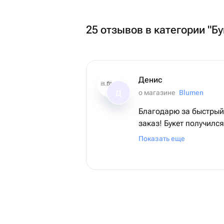
25 отзывов в категории "Бу
Денис
о магазине
Blumen
Д
Благодарю за быстрый
заказ! Букет получилс
Именинница в восторге
Показать еще