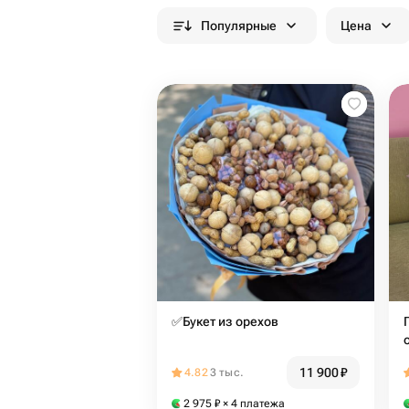
Популярные
Цена
✅Букет из орехов
11 900
₽
4.82
3 тыс.
2 975
₽
× 4 платежа