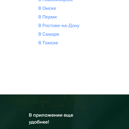
В Омске
В Перми
В Ростове-на-Дону
В Самаре
В Томске
В приложении еще
удобнее!