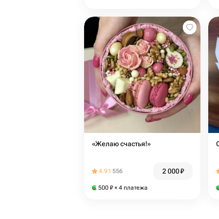
«Желаю счастья!»
2 000
₽
4.91
556
500
₽
× 4 платежа