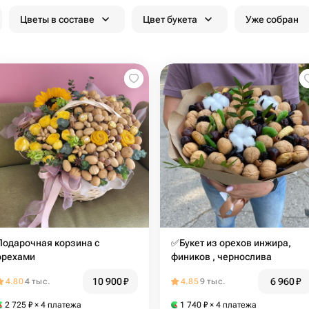
Цветы в составе
Цвет букета
Уже собран
Подарочная корзина с
✅Букет из орехов инжира,
орехами
фиников , чернослива
10 900
₽
6 960
₽
4.80
4 тыс.
4.85
9 тыс.
2 725
₽
× 4 платежа
1 740
₽
× 4 платежа