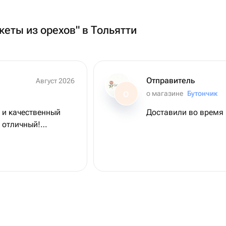
кеты из орехов" в Тольятти
Отправитель
Август 2026
о магазине
Бутончик
О
 и качественный
Доставили во время
я отличный!
! 😎