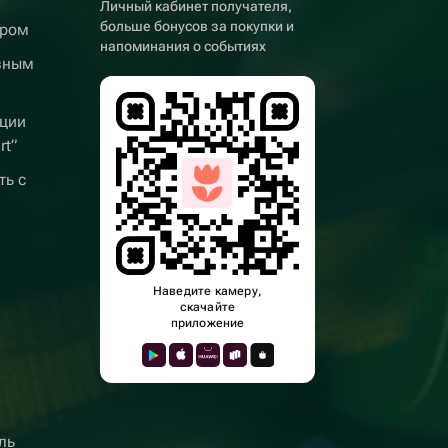
Личный кабинет получателя,
больше бонусов за покупки и
ером
напоминания о событиях
вным
ции
rt”
ть с
Наведите камеру,
скачайте
приложение
ль