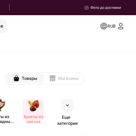
Фото до доставки
ее
RUB
Товары
Магазины
ты из
Букеты из
Еще
ладных
орехов
категории
тов