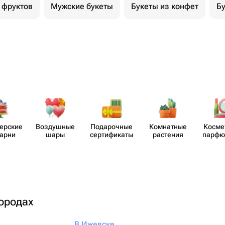
 фруктов
Мужские букеты
Букеты из конфет
Бу
​ерские
Воздушные
Пода​рочные
Комнатные
Косме
карни
шары
серти​фикаты
растения
парф​
городах
В Ижевске