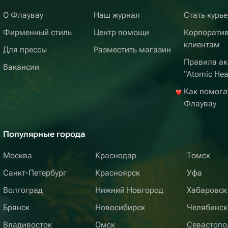
О Флаувау
Наш журнал
Стать курь
Фирменный стиль
Центр помощи
Корпорати
клиентам
Для прессы
Разместить магазин
Правила ак
Вакансии
“Atomic Hea
Как помога
Флаувау
Популярные города
Москва
Краснодар
Томск
Санкт-Петербург
Красноярск
Уфа
Волгоград
Нижний Новгород
Хабаровск
Брянск
Новосибирск
Челябинск
Владивосток
Омск
Севастопо