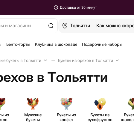
Доставка от 30 минут
ры и магазины
Тольятти
Как можно скор
ы
Бенто-торты
Клубника в шоколаде
Подарочные наборы
ые букеты в Тольятти
Букеты из орехов в Тольятти
рехов в Тольятти
ты из
Мужские
Букеты из
Букеты из
Буке
ктов
букеты
конфет
сухоф​руктов
шоко​
цве