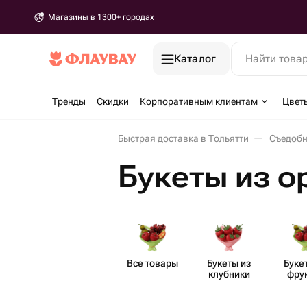
Магазины в 1300+ городах
Каталог
Найти това
Тренды
Скидки
Корпоративным клиентам
Цвет
Быстрая доставка в Тольятти
Съедобн
Букеты из о
Все товары
Букеты из
Буке
клубники
фру