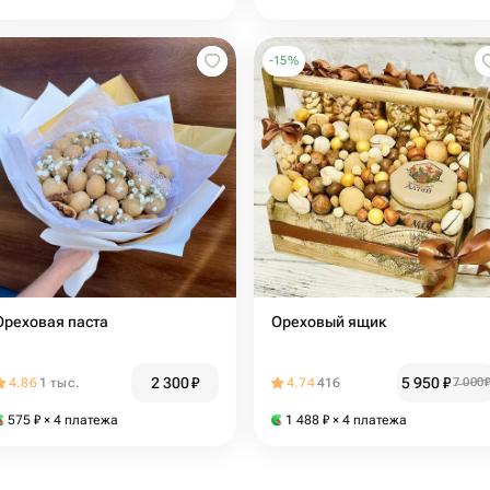
-
15
%
Ореховая паста
Ореховый ящик
2 300
₽
5 950
₽
4.86
1 тыс.
4.74
416
7 000
575
₽
× 4 платежа
1 488
₽
× 4 платежа