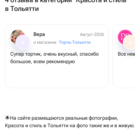
в Тольятти
Вера
Август 2026
о магазине
Торты Тольятти
В
А
Супер тортик, очень вкусный, спасибо
Все неве
большое, всем рекомендую
🌟На сайте размещаются реальные фотографии,
Красота и стиль в Тольятти на фото такие же и в живую.