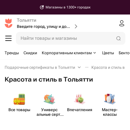
Магазины в 1300+ городах
Тольятти
Введите город, улицу и дом доставки
Найти товары и магазины
Тренды
Скидки
Корпоративным клиентам
Цветы
Бенто
Подарочные сертификаты в Тольятти
Красота и стиль в Т
Красота и стиль в Тольятти
Все товары
Универс​
Впеча​тления
Мастер-​
альные серти​
классы
фикаты