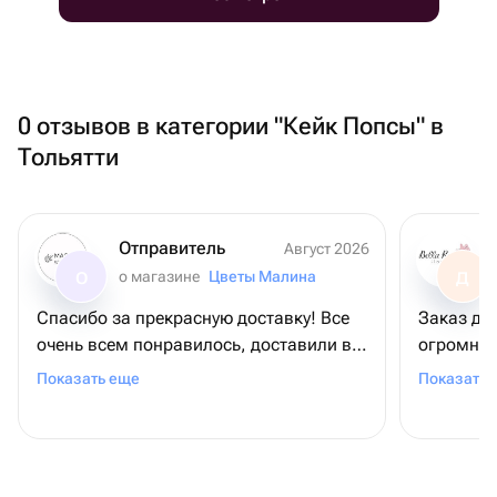
0 отзывов в категории "Кейк Попсы" в
Тольятти
Отправитель
Август 2026
о магазине
Цветы Малина
О
Д
Спасибо за прекрасную доставку! Все
Заказ до
очень всем понравилось, доставили в
огромней
срок, цветы в прекрасном состоянии,
всему ко
Показать еще
Показать 
очень красивые, все понравилось!
за подар