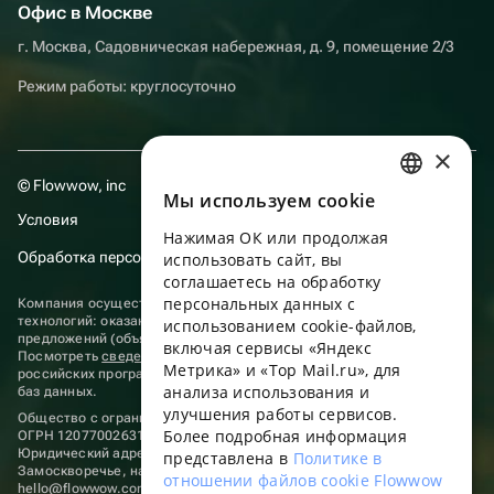
Офис в Москве
г. Москва, Садовническая набережная, д. 9, помещение 2/3
Режим работы: круглосуточно
×
© Flowwow, inc
Мы используем сookie
RUSSIAN
Условия
Нажимая ОК или продолжая
ENGLISH
Обработка персональных данных
использовать сайт, вы
UKRAINIAN
соглашаетесь на обработку
персональных данных с
Компания осуществляет деятельность в области информационных
PORTUGUESE
технологий: оказание услуг в сети “Интернет” по размещению
использованием cookie-файлов,
предложений (объявлений) продавцов о реализации товаров.
включая сервисы «Яндекс
SPANISH
Посмотреть
сведения о программах
, включенных в реестр
Метрика» и «Top Mail.ru», для
российских программ для электронных вычислительных машин и
анализа использования и
HUNGARIAN
баз данных.
улучшения работы сервисов.
Общество с ограниченной ответственностью «ФЛАУВАУ»
ITALIAN
Более подробная информация
ОГРН 1207700263198, ИНН 9702020445
Юридический адрес: г. Москва, вн.тер. г. Муниципальный округ
представлена в
Политике в
FRENCH
Замоскворечье, наб. Садовническая, д. 9, помещ. 2/3.
отношении файлов cookie Flowwow
hello@flowwow.com
8 800 555-16-15