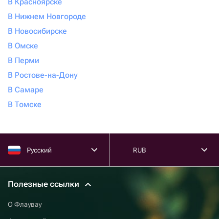
В Красноярске
В Нижнем Новгороде
В Новосибирске
В Омске
В Перми
В Ростове-на-Дону
В Самаре
В Томске
Русский
RUB
Полезные ссылки
О Флаувау