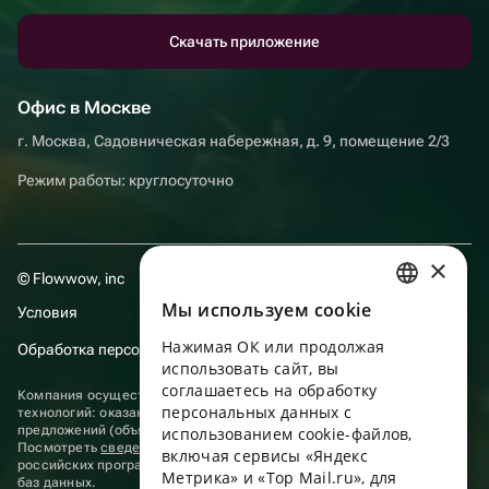
Скачать приложение
Офис в Москве
г. Москва, Садовническая набережная, д. 9, помещение 2/3
Режим работы: круглосуточно
×
© Flowwow, inc
Мы используем сookie
Условия
RUSSIAN
Нажимая ОК или продолжая
Обработка персональных данных
ENGLISH
использовать сайт, вы
UKRAINIAN
соглашаетесь на обработку
Компания осуществляет деятельность в области информационных
персональных данных с
технологий: оказание услуг в сети “Интернет” по размещению
PORTUGUESE
предложений (объявлений) продавцов о реализации товаров.
использованием cookie-файлов,
Посмотреть
сведения о программах
, включенных в реестр
включая сервисы «Яндекс
SPANISH
российских программ для электронных вычислительных машин и
Метрика» и «Top Mail.ru», для
баз данных.