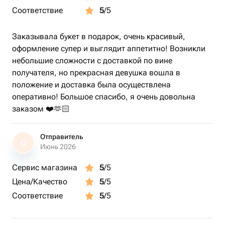
сюрприз обязательно произведёт впечатление своей
Соответствие
5
/5
оригинальностью и подарит массу положительных
эмоций близким людям.
Заказывала букет в подарок, очень красивый,
оформление супер и выглядит аппетитно! Возникли
небольшие сложности с доставкой по вине
Создан с любовью и заботой для тех, кто любит
получателя, но прекрасная девушка вошла в
радовать себя и близких необычными и красивыми
положение и доставка была осуществлена
подарками.
оперативно! Большое спасибо, я очень довольна
заказом ❤️🫶🏻
Отправитель
О
Июнь 2026
Сервис магазина
5
/5
Цена/Качество
5
/5
Соответствие
5
/5