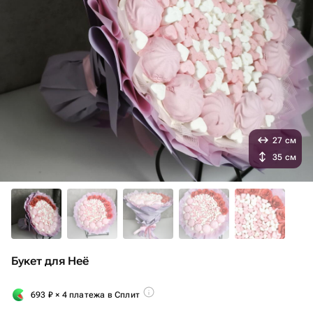
27 см
35 см
Букет для Неё
693
₽
× 4 платежа в Сплит