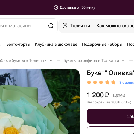
Доставка от 30 минут
ры и магазины
Тольятти
Как можно скор
ы
Бенто-торты
Клубника в шоколаде
Подарочные наборы
По
бные букеты в Тольятти
Букеты из зефира в Тольятти
Букет" Оливка
3 оценк
1 200
₽
1 500
₽
Вы сохраните
300
₽
(
20
%
)
Доб