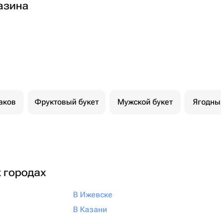
азина
аков
Фруктовый букет
Мужской букет
Ягодны
х городах
В Ижевске
В Казани