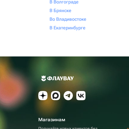
В Волгограде
В Брянске
Во Владивостоке
В Екатеринбурге
Магазинам
Получайте новых клиентов без