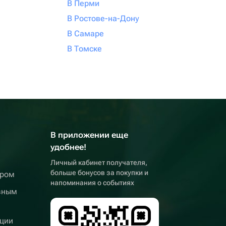
В Перми
В Ростове-на-Дону
В Самаре
В Томске
В приложении еще
удобнее!
Личный кабинет получателя,
больше бонусов за покупки и
ером
напоминания о событиях
вным
ции