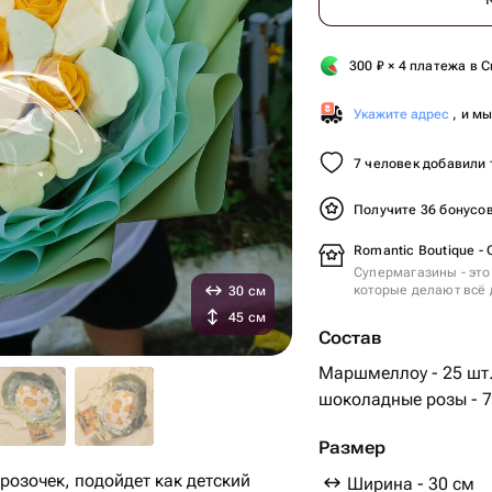
300
₽
× 4 платежа в С
Укажите адрес
, и м
7 человек добавили 
Получите 36 бонусо
Romantic Boutique -
Супермагазины - это
которые делают всё 
30 см
45 см
Состав
Маршмеллоу - 25 шт
шоколадные розы - 7
Размер
розочек, подойдет как детский
Ширина - 30 см