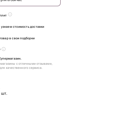
плит
ы узнаем стоимость доставки
товар в свои подборки
в
 Супермагазин.
 магазины с отличными отзывами,
для качественного сервиса.
.
 шт.