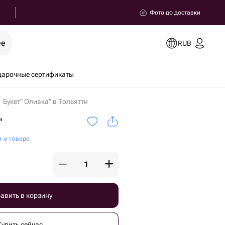
Фото до доставки
ее
RUB
дарочные сертификаты
Букет" Оливка" в Тольятти
"
и о товаре
авить в корзину
Купить сейчас