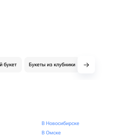
й букет
Букеты из клубники
Букет из конфет
К
В Новосибирске
В Омске