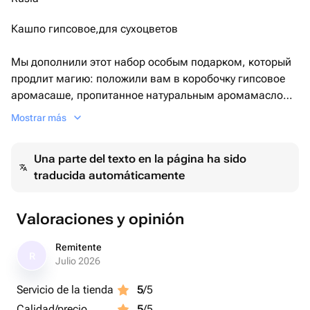
Кашпо гипсовое,для сухоцветов
Мы дополнили этот набор особым подарком, который
продлит магию: положили вам в коробочку гипсовое
аромасаше, пропитанное натуральным аромамаслом.
P.S. Каждый наш набор упакован в экостиль , в
Mostrar más
крафтовую подарочную бумагу с элегантной лентой,как
драгоценный подарок
Una parte del texto en la página ha sido
traducida automáticamente
Valoraciones y opinión
Remitente
R
Julio 2026
Servicio de la tienda
5
/5
Calidad/precio
5
/5