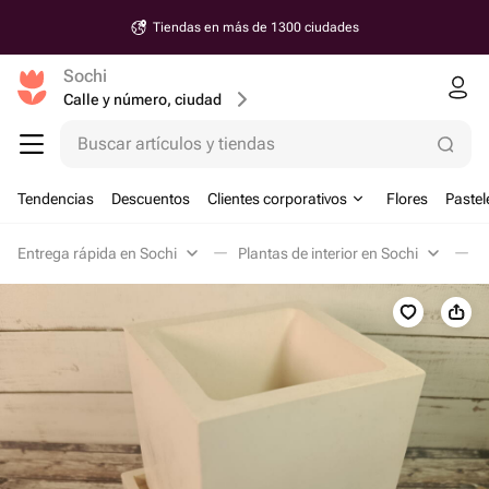
Tiendas en más de 1300 ciudades
Sochi
Calle y número, ciudad
Buscar artículos y tiendas
Tendencias
Descuentos
Clientes corporativos
Flores
Pastel
Entrega rápida en Sochi
Plantas de interior en Sochi
M