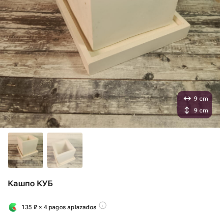
9 cm
9 cm
Кашпо КУБ
135
₽
× 4 pagos aplazados