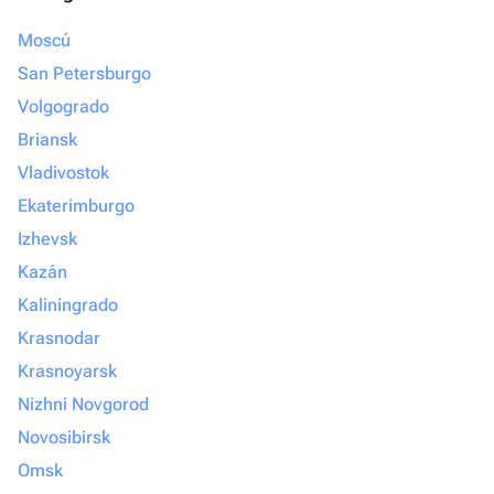
Moscú
San Petersburgo
Volgogrado
Briansk
Vladivostok
Ekaterimburgo
Izhevsk
Kazán
Kaliningrado
Krasnodar
Krasnoyarsk
Nizhni Novgorod
Novosibirsk
Omsk