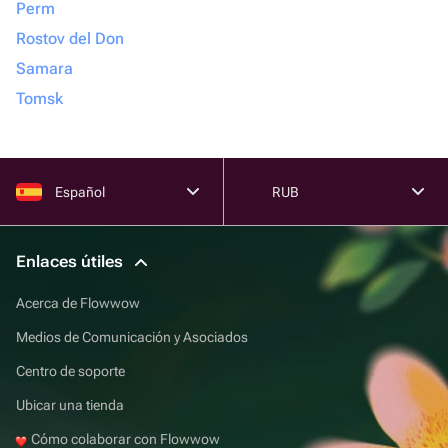
Perm
Rostov del Don
Samara
Tomsk
Español
RUB
Enlaces útiles
Acerca de Flowwow
Medios de Comunicación y Asociados
Centro de soporte
Ubicar una tienda
Cómo colaborar con Flowwow