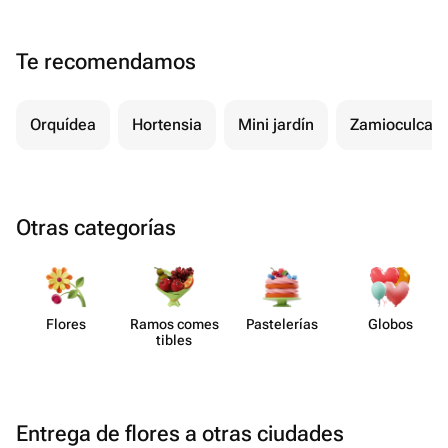
буду к вам обращаться.Рекомендую
Te recomendamos
Orquídea
Hortensia
Mini jardín
Zamioculcas
Otras categorías
Flores
Ramos comes​
Paste​lerías
Globos
tibles
Entrega de flores a otras ciudades