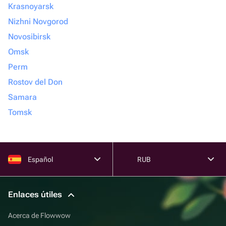
Krasnoyarsk
Nizhni Novgorod
Novosibirsk
Omsk
Perm
Rostov del Don
Samara
Tomsk
Español
RUB
Enlaces útiles
Acerca de Flowwow