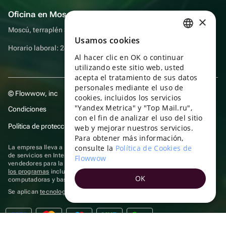
Oficina en Moscú
×
Moscú, terraplén Sadovnicheskaya, 9, sala 2/3
Usamos cookies
RUSSIAN
Horario laboral: 24 horas
Al hacer clic en OK o continuar
ENGLISH
utilizando este sitio web, usted
UKRAINIAN
acepta el tratamiento de sus datos
personales mediante el uso de
© Flowwow, inc
PORTUGUESE
cookies, incluidos los servicios
"Yandex Metrica" y "Top Mail.ru",
Condiciones
SPANISH
con el fin de analizar el uso del sitio
Política de protección y privacidad de datos
web y mejorar nuestros servicios.
HUNGARIAN
Para obtener más información,
ITALIAN
consulte la
Política de Cookies de
La empresa lleva a cabo su actividad en el ámbito de las TI: prestación
de servicios en Internet para la publicación de ofertas (anuncios) de
Flowwow
FRENCH
vendedores para la venta de artículos. Acceder a la
información sobre
los programas
incluidos en el registro de programas rusos para
OK
TURKISH
computadoras y bases de datos.
Se aplican
tecnologías de recomendación
GERMAN
POLISH