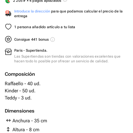
2 205
₽
× 4 pagos aplazados
Introduce la dirección
para que podamos calcular el precio de la
entrega
1 persona añadido artículo a tu lista
Consigue 441 bonus
Paris - Supertienda.
Las Supertiendas son tiendas con valoraciones excelentes que
hacen todo lo posible por ofrecer un servicio de calidad.
Composición
Raffaello - 40 ud.
Kinder - 50 ud.
Teddy - 3 ud.
Dimensiones
Anchura - 35 cm
Altura - 8 cm