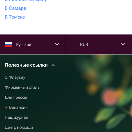
В Самаре
В Томске
Русский
RUB
Полезные ссылки
О Флаувау
Фирменный стиль
Для прессы
Вакансии
Наш журнал
Центр помощи