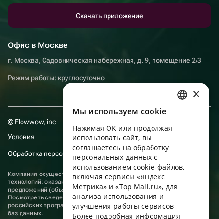
Скачать приложение
Офис в Москве
г. Москва, Садовническая набережная, д. 9, помещение 2/3
Режим работы: круглосуточно
×
Мы используем сookie
RUSSIAN
© Flowwow, inc
Нажимая ОК или продолжая
ENGLISH
Условия
использовать сайт, вы
UKRAINIAN
соглашаетесь на обработку
Обработка персональных данных
персональных данных с
PORTUGUESE
использованием cookie-файлов,
Компания осуществляет деятельность в области информационных
включая сервисы «Яндекс
SPANISH
технологий: оказание услуг в сети “Интернет” по размещению
Метрика» и «Top Mail.ru», для
предложений (объявлений) продавцов о реализации товаров.
анализа использования и
HUNGARIAN
Посмотреть
сведения о программах
, включенных в реестр
улучшения работы сервисов.
российских программ для электронных вычислительных машин и
ITALIAN
баз данных.
Более подробная информация