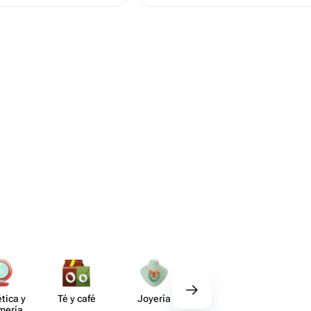
tica y
Té y café
Joyería
Regalos
Deco​
umería
gourmet