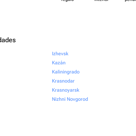
udades
Izhevsk
Kazán
Kaliningrado
Krasnodar
Krasnoyarsk
Nizhni Novgorod