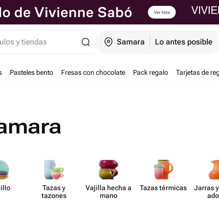
ulos y tiendas
Samara
Lo antes posible
s
Pasteles bento
Fresas con chocolate
Pack regalo
Tarjetas de re
Samara
illo
Tazas y
Vajilla hecha a
Tazas térmicas
Jarras y
tazones
mano
ado