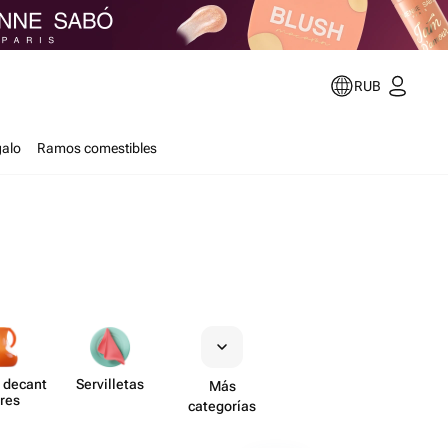
RUB
galo
Ramos comestibles
 decant​
Servi​lletas
Más
res
categorías