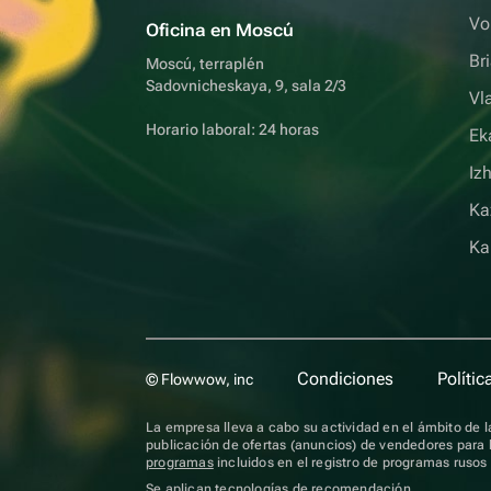
Vo
Oficina en Moscú
Br
Moscú, terraplén
Sadovnicheskaya, 9, sala 2/3
Vl
Horario laboral: 24 horas
Ek
Iz
Ka
Ka
Condiciones
Polític
© Flowwow, inc
La empresa lleva a cabo su actividad en el ámbito de la
publicación de ofertas (anuncios) de vendedores para l
programas
incluidos en el registro de programas ruso
Se aplican
tecnologías de recomendación