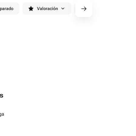
eparado
Valoración
cv/filters/name_fast_delivery
s
ga