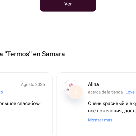
Ver
ría "Termos" en Samara
Alina
Agosto 2026
to
acerca de la tienda
Love 
A
Большое спасибо🫶
Очень красивый и вкусн
все пожелания, дост
Спасибо большое!
Mostrar más