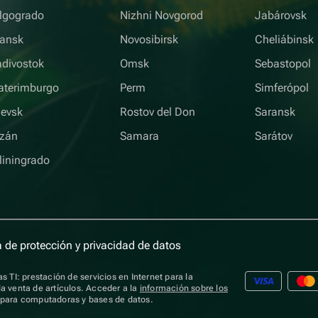
lgogrado
Nizhni Novgorod
Jabárovsk
iansk
Novosibirsk
Cheliábinsk
adivostok
Omsk
Sebastopol
aterimburgo
Perm
Simferópol
hevsk
Rostov del Don
Saransk
zán
Samara
Sarátov
liningrado
a de protección y privacidad de datos
s TI: prestación de servicios en Internet para la
a venta de artículos. Acceder a la
información sobre los
s para computadoras y bases de datos.