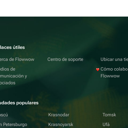
laces útiles
erca de Flowwow
Centro de soporte
Ubicar una ti
dios de
Cómo colabo
municación y
Flowwow
ociados
udades populares
scú
Krasnodar
Tomsk
n Petersburgo
Krasnoyarsk
Ufá