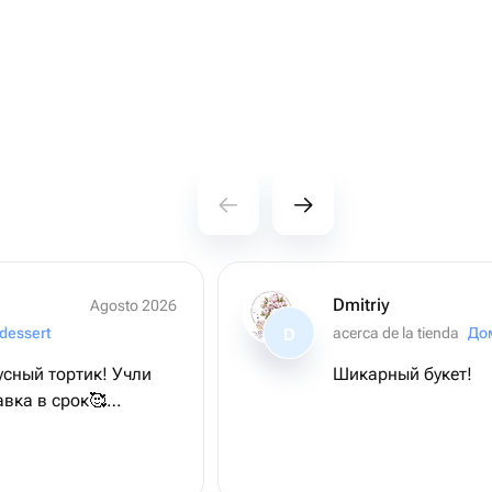
Dmitriy
Agosto 2026
dessert
acerca de la tienda
До
D
ый тортик! Учли
Шикарный букет!
авка в срок🥰