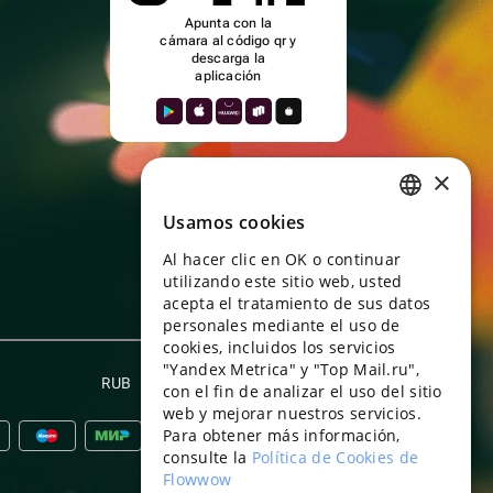
Apunta con la
cámara al código qr y
descarga la
aplicación
×
Usamos cookies
RUSSIAN
Al hacer clic en OK o continuar
ENGLISH
utilizando este sitio web, usted
UKRAINIAN
acepta el tratamiento de sus datos
personales mediante el uso de
PORTUGUESE
cookies, incluidos los servicios
"Yandex Metrica" y "Top Mail.ru",
SPANISH
RUB
Español
con el fin de analizar el uso del sitio
web y mejorar nuestros servicios.
HUNGARIAN
Para obtener más información,
ITALIAN
consulte la
Política de Cookies de
Flowwow
FRENCH