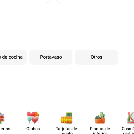
 de cocina
Portavaso
Otros
lerías
Globos
Tarjetas de
Plantas de
Cosmé
regalo
interior
perf​