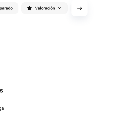
eparado
Valoración
cv/filters/name_fast_delivery
s
ga