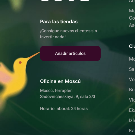
Ac
Me
Co
Para las tiendas
As
¡Consigue nuevos clientes sin
invertir nada!
Ci
Añadir artículos
Mo
Sa
Vo
Oficina en Moscú
Br
Moscú, terraplén
Sadovnicheskaya, 9, sala 2/3
Vl
Horario laboral: 24 horas
Ek
Iz
Ka