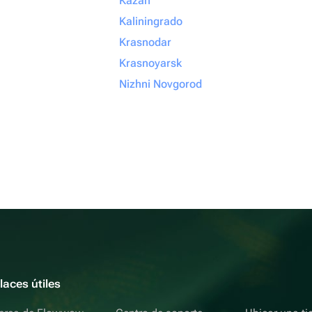
Kazán
Kaliningrado
Krasnodar
Krasnoyarsk
Nizhni Novgorod
laces útiles