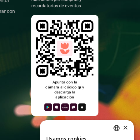
enda
recordatorios de eventos
rar con
Apunta con la
cámara al código qr y
descarga la
aplicación
×
Usamos cookies
RUSSIAN