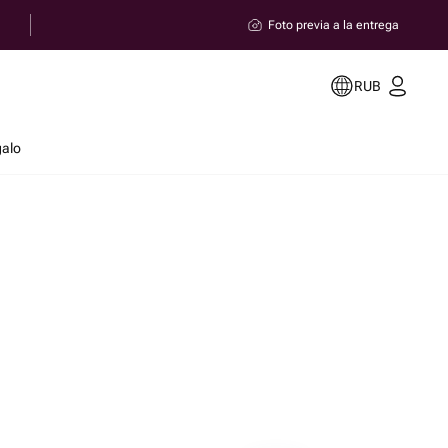
Foto previa a la entrega
RUB
galo