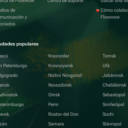
erca de Flowwow
Centro de soporte
Ubicar una ti
dios de
Cómo colabo
municación y
Flowwow
ociados
udades populares
scú
Krasnodar
Tomsk
n Petersburgo
Krasnoyarsk
Ufá
lgogrado
Nizhni Novgorod
Jabárovsk
iansk
Novosibirsk
Cheliábinsk
adivostok
Omsk
Sebastopol
aterimburgo
Perm
Simferópol
hevsk
Rostov del Don
Sochi
zán
Samara
Stávropol