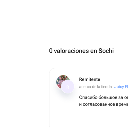
0 valoraciones en Sochi
Remitente
acerca de la tienda
Juicy F
R
Спасибо большое за о
и согласованное врем