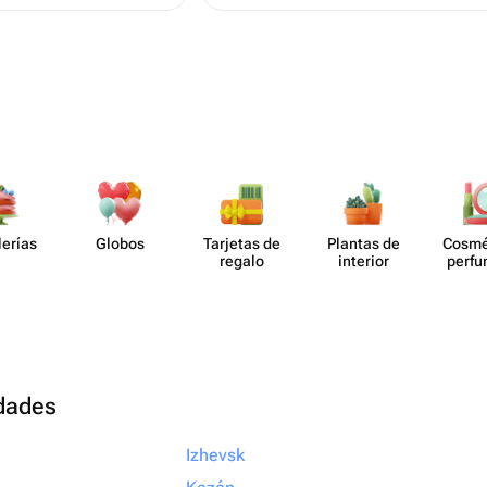
роскошный за эти де
находка!)
lerías
Globos
Tarjetas de
Plantas de
Cosmé
regalo
interior
perf​
udades
Izhevsk