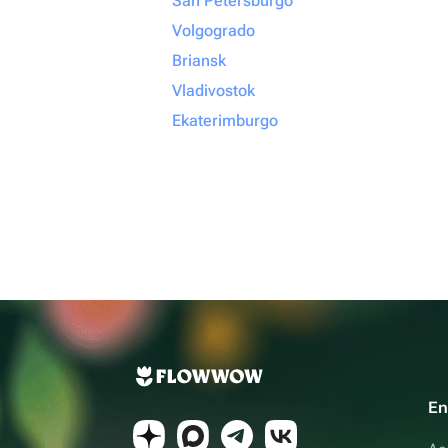
San Petersburgo
Volgogrado
Briansk
Vladivostok
Ekaterimburgo
En