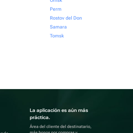
Omsk
Perm
Rostov del Don
Samara
Tomsk
La aplicación es aún más
práctica.
Área del cliente del destinatario,
más bonos por compras y