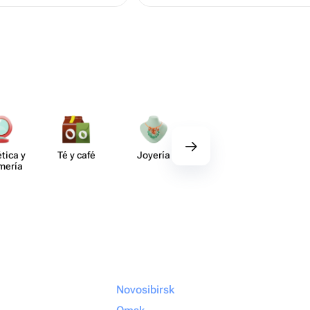
ньги, вообще
tica y
Té y café
Joyería
Regalos
Deco​
umería
gourmet
Novosibirsk