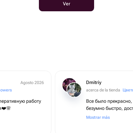
Ver
Dmitriy
Agosto 2026
lowers
acerca de la tienda
Цвет
перативную работу
Все было прекрасно,
я❤️🌸
безумно быстро, дос
Искренне благодарен
Mostrar más
доставляла букет, с
великолепный. Сам 