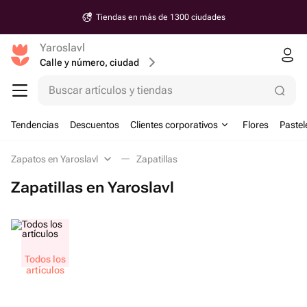
Tiendas en más de 1300 ciudades
Yaroslavl
Calle y número, ciudad
Buscar artículos y tiendas
Tendencias
Descuentos
Clientes corporativos
Flores
Pastel
Zapatos en Yaroslavl
Zapatillas
Zapatillas en Yaroslavl
Todos los
artículos