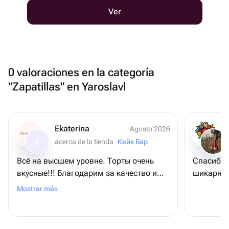
Ver
0 valoraciones en la categoría
"Zapatillas" en Yaroslavl
Ekaterina
Agosto 2026
acerca de la tienda
Кейк Бар
E
Всё на высшем уровне. Торты очень
Спасибо 
вкусные!!! Благодарим за качество и
шикарные
доставку!!!
Mostrar más