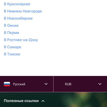
В Красноярске
В Нижнем Новгороде
В Новосибирске
В Омске
В Перми
В Ростове-на-Дону
В Самаре
В Томске
Русский
RUB
Полезные ссылки