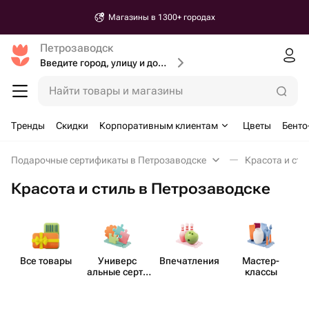
Магазины в 1300+ городах
Петрозаводск
Введите город, улицу и дом доставки
Найти товары и магазины
Тренды
Скидки
Корпоративным клиентам
Цветы
Бенто
Подарочные сертификаты в Петрозаводске
Красота и сти
Красота и стиль в Петрозаводске
Все товары
Универс​
Впеча​тления
Мастер-​
альные серти​
классы
фикаты