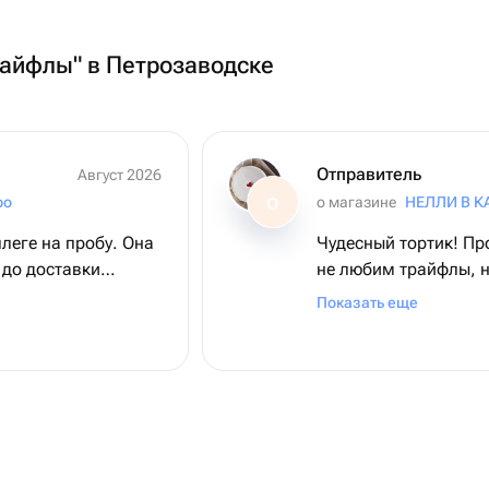
райфлы" в Петрозаводске
Отправитель
Август 2026
ро
о магазине
НЕЛЛИ В К
О
леге на пробу. Она
Чудесный тортик! Пр
 до доставки
не любим трайфлы, н
сти. Доставка
тортик + трайфл оче
Показать еще
вый. Обязательно
лективу! 😊