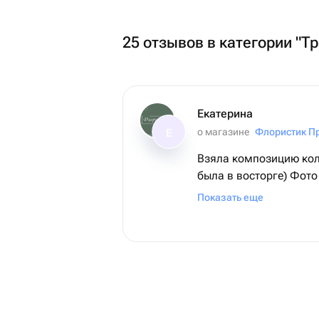
25 отзывов в категории "Т
Екатерина
о магазине
Флористик П
Е
Взяла композицию кол
была в восторге) Фото
соответствует реально
Показать еще
быстрая,курьер вежли
закажем ещё всему кол