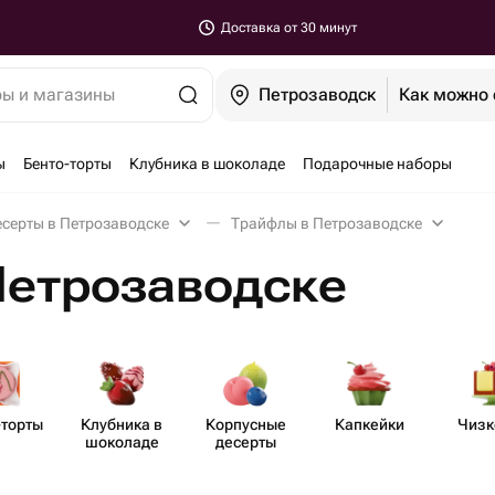
Доставка от 30 минут
ры и магазины
Петрозаводск
Как можно 
ы
Бенто-торты
Клубника в шоколаде
Подарочные наборы
серты в Петрозаводске
Трайфлы в Петрозаводске
Петрозаводске
-торты
Клубника в
Корпусные
Капкейки
Чизк
шоколаде
десерты