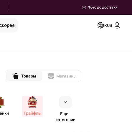
Фото до доставки
скорее
RUB
Товары
Магазины
ейки
Трайфлы
Еще
категории