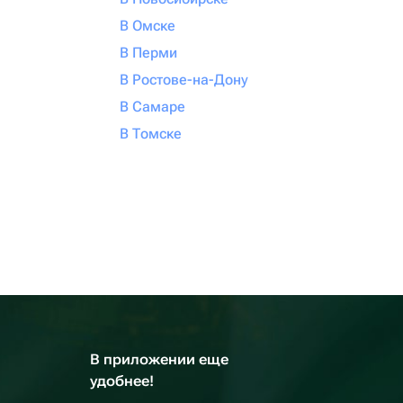
В Омске
В Перми
В Ростове-на-Дону
В Самаре
В Томске
В приложении еще
удобнее!