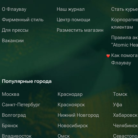
О Флаувау
Наш журнал
Стать курь
Фирменный стиль
Центр помощи
Корпорати
клиентам
Для прессы
Разместить магазин
Правила ак
Вакансии
“Atomic Hea
Как помога
Флаувау
Популярные города
Москва
Краснодар
Томск
Санкт-Петербург
Красноярск
Уфа
Волгоград
Нижний Новгород
Хабаровск
Брянск
Новосибирск
Челябинск
Владивосток
Омск
Севастопо