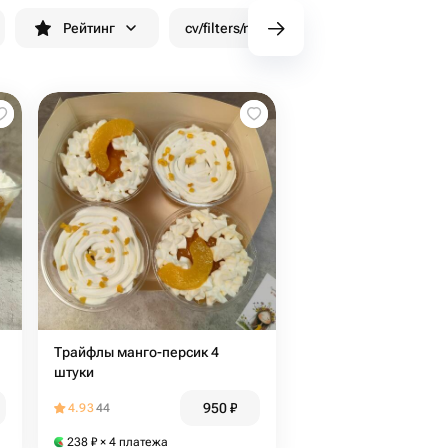
Рейтинг
cv/filters/name_fast_delivery
Скид
Трайфлы манго-персик 4
штуки
950
₽
4.93
44
238
₽
× 4 платежа