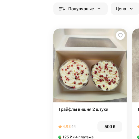
Популярные
Цена
Трайфлы вишня 2 штуки
500
₽
4.93
44
125
₽
× 4 платежа