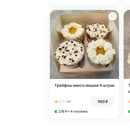
Трайфлы манго-вишня 4 штуки
950
₽
4.93
44
238
₽
× 4 платежа