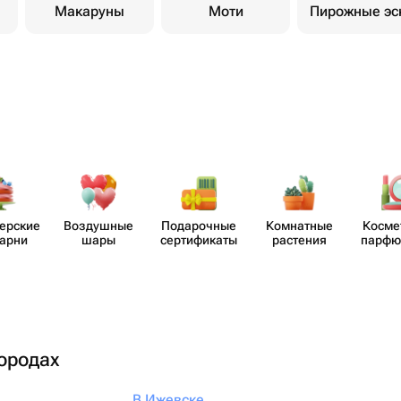
Макаруны
Моти
Пирожные эс
​ерские
Воздушные
Пода​рочные
Комнатные
Косме
карни
шары
серти​фикаты
растения
парф​
городах
В Ижевске