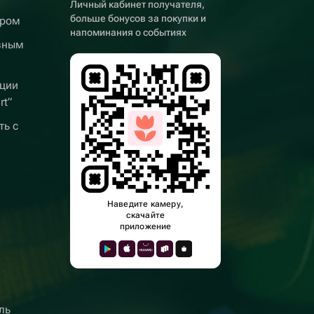
Личный кабинет получателя,
больше бонусов за покупки и
ером
напоминания о событиях
вным
ции
rt”
ть с
Наведите камеру,
скачайте
приложение
ль