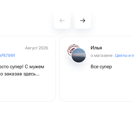
Илья
Август 2026
АРЕЛИИ
о магазине
Цветы и 
осто супер! С мужем
Все супер
о заказав здесь
нь сильно кайфанули!