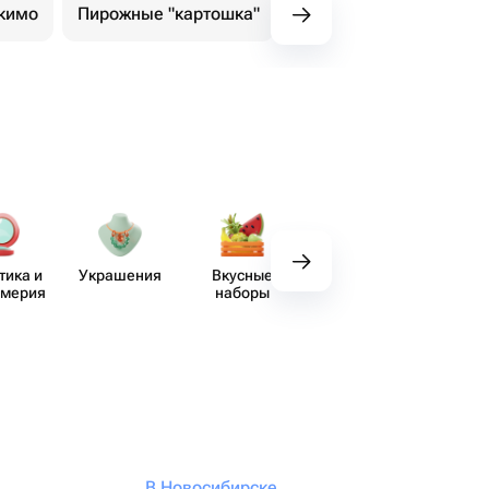
кимо
Пирожные "картошка"
Эклеры
тика и
Украшения
Вкусные
Декор
Пос
юмерия
наборы
В Новосибирске