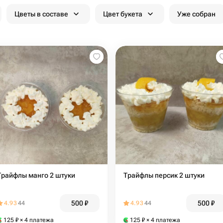
Цветы в составе
Цвет букета
Уже собран
Трайфлы манго 2 штуки
Трайфлы персик 2 штуки
500
₽
500
₽
4.93
44
4.93
44
125
₽
× 4 платежа
125
₽
× 4 платежа