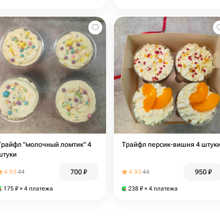
Трайфл "молочный ломтик" 4
Трайфл персик-вишня 4 штук
штуки
700
₽
950
₽
4.93
44
4.93
44
175
₽
× 4 платежа
238
₽
× 4 платежа