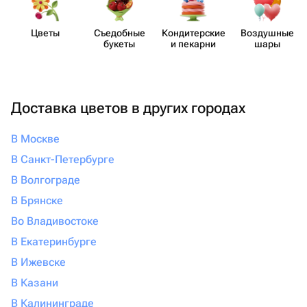
Цветы
Съедобные
Кондит​ерские
Воздушные
букеты
и пекарни
шары
Доставка цветов в других городах
В Москве
В Санкт-Петербурге
В Волгограде
В Брянске
Во Владивостоке
В Екатеринбурге
В Ижевске
В Казани
В Калининграде