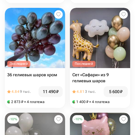
Последний
Последний
36 гелиевых шаров хром
Сет «Сафари» из 9
гелиевых шаров
11 490
₽
5 600
₽
4.84
9 тыс.
4.81
3 тыс.
2 873
₽
× 4 платежа
1 400
₽
× 4 платежа
-
10
%
-
10
%