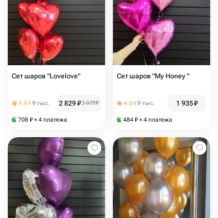
Сет шаров "Lovelove"
Сет шаров "My Honey "
2 829
₽
1 935
₽
4.84
9 тыс.
3 075
₽
4.84
9 тыс.
708
₽
× 4 платежа
484
₽
× 4 платежа