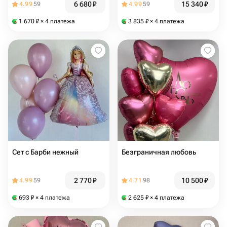
6 680
₽
15 340
₽
4.99
59
4.99
59
1 670
₽
× 4 платежа
3 835
₽
× 4 платежа
Сет с Барби нежный
Безграничная любовь
2 770
₽
10 500
₽
4.99
59
4.71
98
693
₽
× 4 платежа
2 625
₽
× 4 платежа