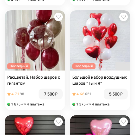
Последний
Последний
Расцветай. Набор шаров с
Большой набор воздушных
гигантом
шаров "Ты и Я"
7 500
₽
5 500
₽
4.71
98
4.66
621
1 875
₽
× 4 платежа
1 375
₽
× 4 платежа