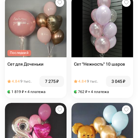
Последний
Сет для Доченьки
Сет "Нежность" 10 шаров
7 275
₽
3 045
₽
4.84
9 тыс.
4.84
9 тыс.
1 819
₽
× 4 платежа
762
₽
× 4 платежа