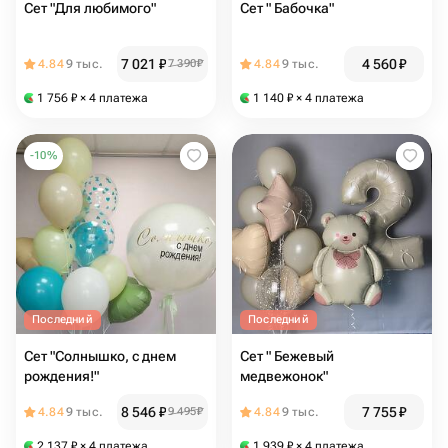
Сет "Для любимого"
Сет " Бабочка"
7 021
₽
4 560
₽
4.84
9 тыс.
7 390
₽
4.84
9 тыс.
1 756
₽
× 4 платежа
1 140
₽
× 4 платежа
-
10
%
Последний
Последний
Сет "Солнышко, с днем
Сет " Бежевый
рождения!"
медвежонок"
8 546
₽
7 755
₽
4.84
9 тыс.
9 495
₽
4.84
9 тыс.
2 137
₽
× 4 платежа
1 939
₽
× 4 платежа