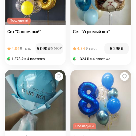
Последний
Сет "Солнечный"
Сет "Угрюмый кот"
5 090
₽
5 295
₽
4.84
9 тыс.
5 655
₽
4.84
9 тыс.
1 273
₽
× 4 платежа
1 324
₽
× 4 платежа
Последний