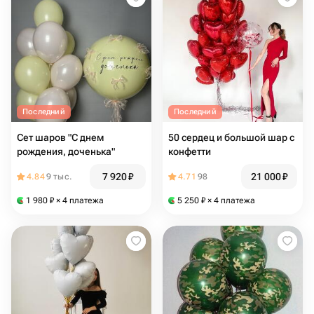
Последний
Последний
Сет шаров "С днем
50 сердец и большой шар с
рождения, доченька"
конфетти
7 920
₽
21 000
₽
4.84
9 тыс.
4.71
98
1 980
₽
× 4 платежа
5 250
₽
× 4 платежа