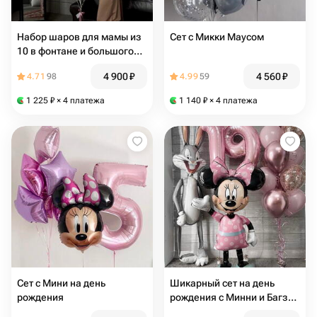
Набор шаров для мамы из
Сет с Микки Маусом
10 в фонтане и большого
сердца
4 900
₽
4 560
₽
4.71
98
4.99
59
1 225
₽
× 4 платежа
1 140
₽
× 4 платежа
Сет с Мини на день
Шикарный сет на день
рождения
рождения с Минни и Багз
Банни ходячими