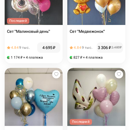
Последний
Сет "Малиновый день"
Сет "Медвежонок"
4 695
₽
3 306
₽
4.84
9 тыс.
4.84
9 тыс.
3 480
₽
1 174
₽
× 4 платежа
827
₽
× 4 платежа
Последний