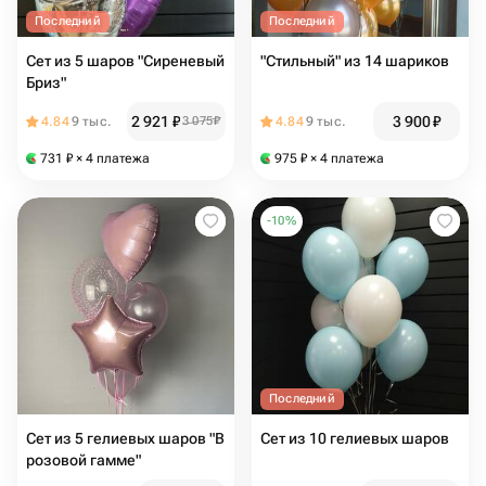
Последний
Последний
Сет из 5 шаров "Сиреневый
"Стильный" из 14 шариков
Бриз"
2 921
₽
3 900
₽
4.84
9 тыс.
3 075
₽
4.84
9 тыс.
731
₽
× 4 платежа
975
₽
× 4 платежа
-
10
%
Последний
Сет из 5 гелиевых шаров "В
Сет из 10 гелиевых шаров
розовой гамме"