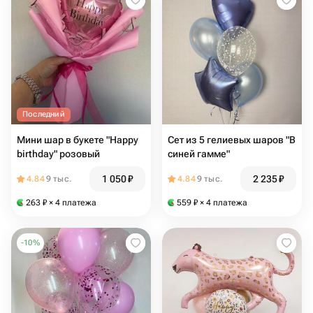
Последний
Мини шар в букете "Happy
Сет из 5 гелиевых шаров "В
birthday" розовый
синей гамме"
1 050
₽
2 235
₽
4.84
9 тыс.
4.84
9 тыс.
263
₽
× 4 платежа
559
₽
× 4 платежа
-
10
%