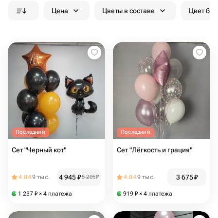
Цена
Цветы в составе
Цвет бук
Последний
Последний
Сет "Черный кот"
Сет "Лёгкость и грация"
4 945
₽
3 675
₽
4.84
9 тыс.
5 205
₽
4.84
9 тыс.
1 237
₽
× 4 платежа
919
₽
× 4 платежа