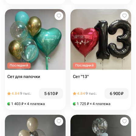
Последний
Последний
Сет для папочки
Сет "13"
5 610
₽
6 900
₽
4.84
9 тыс.
4.84
9 тыс.
1 403
₽
× 4 платежа
1 725
₽
× 4 платежа