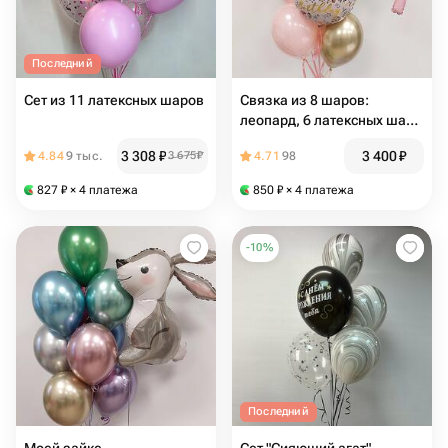
Последний
Сет из 11 латексных шаров
Связка из 8 шаров:
леопард, 6 латексных шара
и круг с принтом
3 308
₽
3 400
₽
4.84
9 тыс.
3 675
₽
4.71
98
827
₽
× 4 платежа
850
₽
× 4 платежа
-
10
%
Последний