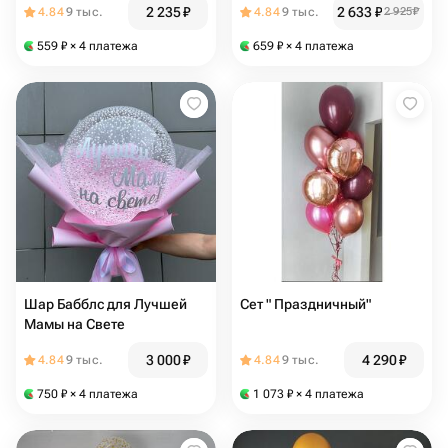
2 235
₽
2 633
₽
4.84
9 тыс.
4.84
9 тыс.
2 925
₽
559
₽
× 4 платежа
659
₽
× 4 платежа
Шар Бабблс для Лучшей
Сет " Праздничный"
Мамы на Свете
3 000
₽
4 290
₽
4.84
9 тыс.
4.84
9 тыс.
750
₽
× 4 платежа
1 073
₽
× 4 платежа