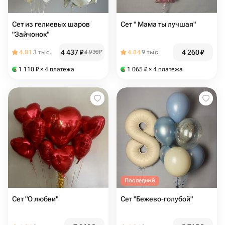
Сет из гелиевых шаров
Сет " Мама ты лучшая"
"Зайчонок"
4 437
₽
4 260
₽
4.81
3 тыс.
4 930
₽
4.84
9 тыс.
1 110
₽
× 4 платежа
1 065
₽
× 4 платежа
Последний
Сет "О любви"
Сет "Бежево-голубой"