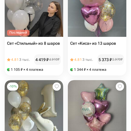
Последний
Сет «Стильный» из 8 шаров
Сет «Киса» из 13 шаров
4 419
₽
5 373
₽
4.81
3 тыс.
4 910
₽
4.81
3 тыс.
5 970
₽
1 105
₽
× 4 платежа
1 344
₽
× 4 платежа
-
10
%