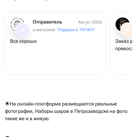
Отправитель
Август 2026
о магазине
Подарок в ТОЧКУ!
О
М
Все хорошо
Заказ дос
превосх
🌟На онлайн-платформе размещаются реальные
фотографии, Наборы шаров в Петрозаводске на фото
такие же и в живую.