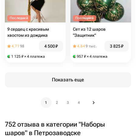
Последний
Последний
9 сердец с красивым
Сет из 12 шаров
хвостом из дождика
"Защитник"
4 500
₽
3 825
₽
4.71
98
4.84
9 тыс.
1 125
₽
× 4 платежа
957
₽
× 4 платежа
Показать еще
1
2
3
4
752 отзыва в категории "Наборы
шаров" в Петрозаводске