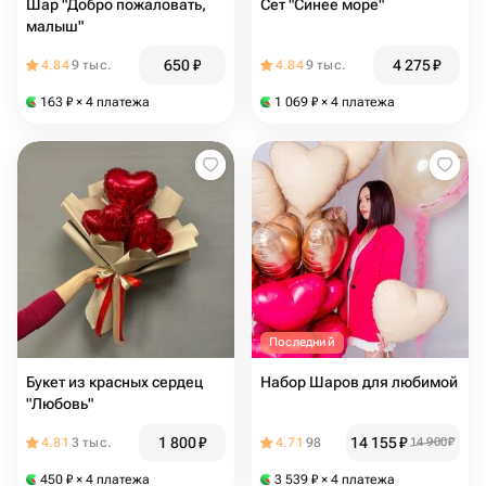
Шар "Добро пожаловать,
Сет "Синее море"
малыш"
650
₽
4 275
₽
4.84
9 тыс.
4.84
9 тыс.
163
₽
× 4 платежа
1 069
₽
× 4 платежа
Последний
Букет из красных сердец
Набор Шаров для любимой
"Любовь"
1 800
₽
14 155
₽
4.81
3 тыс.
4.71
98
14 900
₽
450
₽
× 4 платежа
3 539
₽
× 4 платежа