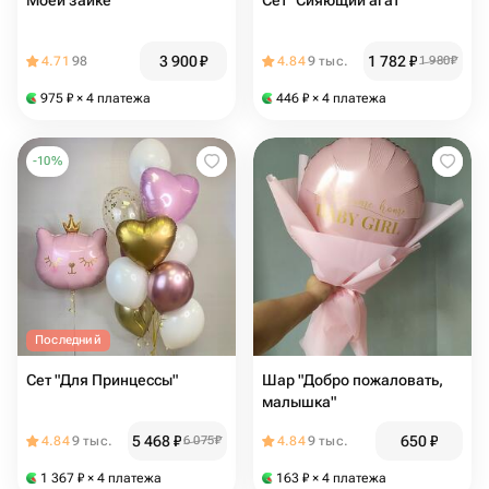
Моей зайке
Сет "Сияющий агат"
3 900
₽
1 782
₽
4.71
98
4.84
9 тыс.
1 980
₽
975
₽
× 4 платежа
446
₽
× 4 платежа
-
10
%
Последний
Сет "Для Принцессы"
Шар "Добро пожаловать,
малышка"
5 468
₽
650
₽
4.84
9 тыс.
6 075
₽
4.84
9 тыс.
1 367
₽
× 4 платежа
163
₽
× 4 платежа