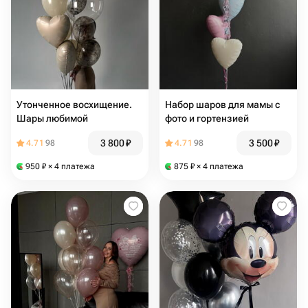
Утонченное восхищение.
Набор шаров для мамы с
Шары любимой
фото и гортензией
3 800
₽
3 500
₽
4.71
98
4.71
98
950
₽
× 4 платежа
875
₽
× 4 платежа