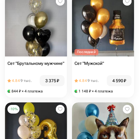
Последний
Сет "Брутальному мужчине"
Сет "Мужской"
3 375
₽
4 590
₽
4.84
9 тыс.
4.84
9 тыс.
844
₽
× 4 платежа
1 148
₽
× 4 платежа
-
10
%