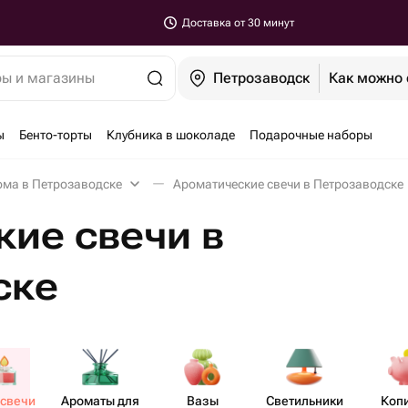
Доставка от 30 минут
ры и магазины
Петрозаводск
Как можно 
ы
Бенто-торты
Клубника в шоколаде
Подарочные наборы
ома в Петрозаводске
Ароматические свечи в Петрозаводске
ие свечи в
ске
асвечи
Ароматы для
Вазы
Свети​льники
Коп