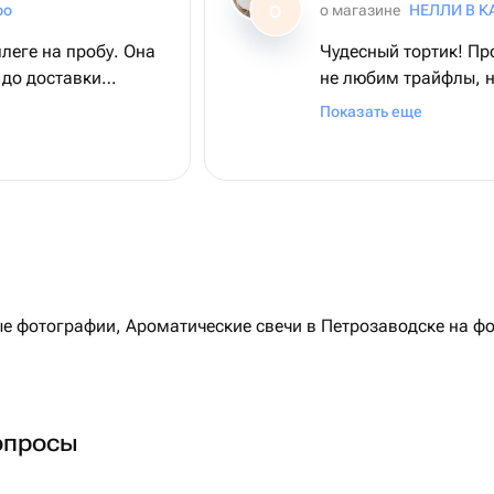
ро
о магазине
НЕЛЛИ В К
О
леге на пробу. Она
Чудесный тортик! Пр
 до доставки
не любим трайфлы, н
сти. Доставка
тортик + трайфл оче
Показать еще
вый. Обязательно
лективу! 😊
 фотографии, Ароматические свечи в Петрозаводске на фот
опросы