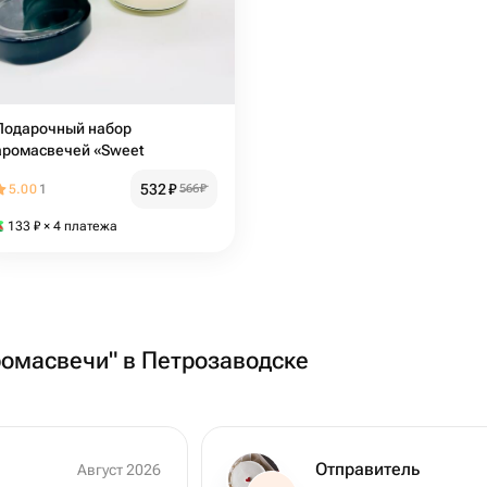
Подарочный набор
аромасвечей «Sweet
532
₽
5.00
1
566
₽
133
₽
× 4 платежа
ромасвечи" в Петрозаводске
Отправитель
Август 2026