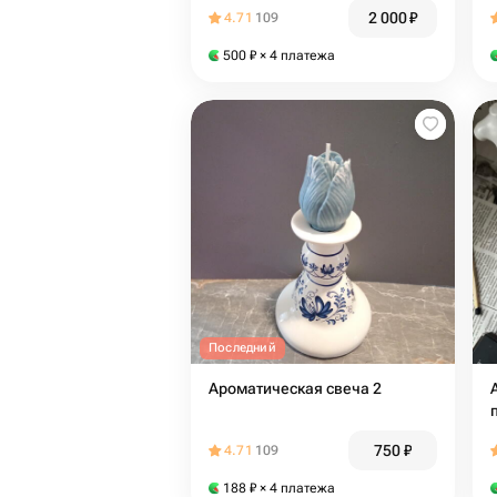
2 000
₽
4.71
109
500
₽
× 4 платежа
Последний
Ароматическая свеча 2
750
₽
4.71
109
188
₽
× 4 платежа