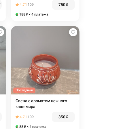
750
₽
₽
4.71
109
188
₽
× 4 платежа
Последний
Свеча с ароматом нежного
кашемира
350
₽
4.71
109
88
₽
× 4 платежа