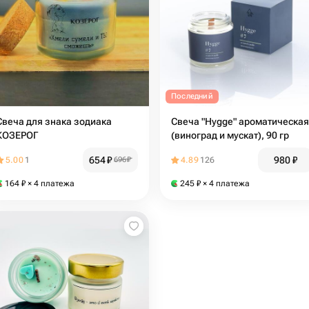
Последний
Свеча для знака зодиака
Свеча "Hygge" ароматическая
КОЗЕРОГ
(виноград и мускат), 90 гр
654
₽
980
₽
5.00
1
696
₽
4.89
126
164
₽
× 4 платежа
245
₽
× 4 платежа