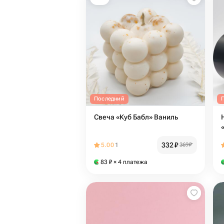
Последний
Свеча «Куб Бабл» Ваниль
332
₽
5.00
1
369
₽
83
₽
× 4 платежа