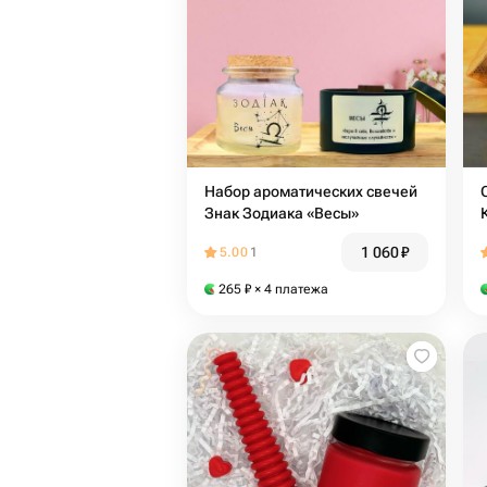
Набор ароматических свечей
Знак Зодиака «Весы»
1 060
₽
5.00
1
265
₽
× 4 платежа