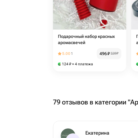
Подарочный набор красных
аромасвечей
496
₽
5.00
1
528
₽
124
₽
× 4 платежа
79 отзывов в категории "А
Екатерина