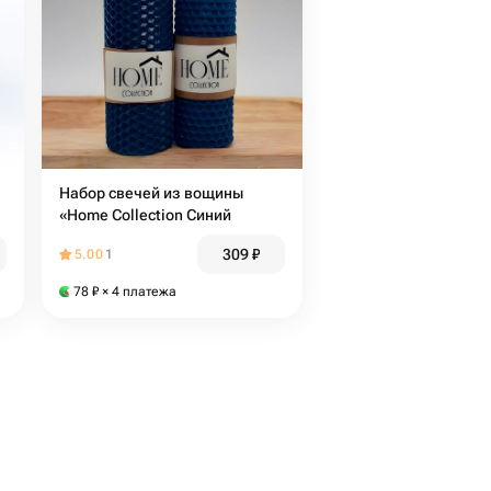
Набор свечей из вощины
«Home Collection Синий
309
₽
5.00
1
78
₽
× 4 платежа