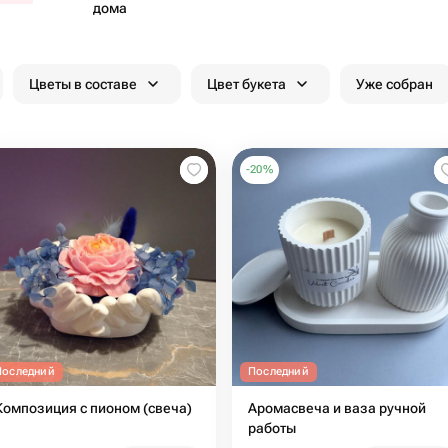
дома
Цветы в составе
Цвет букета
Уже собран
-
20
%
Последний
Последний
Композиция с пионом (свеча)
Аромасвеча и ваза ручной
работы