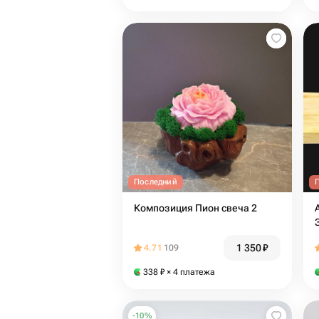
Последний
Композиция Пион свеча 2
1 350
₽
4.71
109
338
₽
× 4 платежа
-
10
%