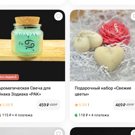
Последний
Ароматическая Свеча для
Подарочный набор «Свежие
Знака Зодиака «РАК»
цветы»
459
₽
469
₽
5.00
1
488
₽
5.00
1
499
₽
115
₽
× 4 платежа
118
₽
× 4 платежа