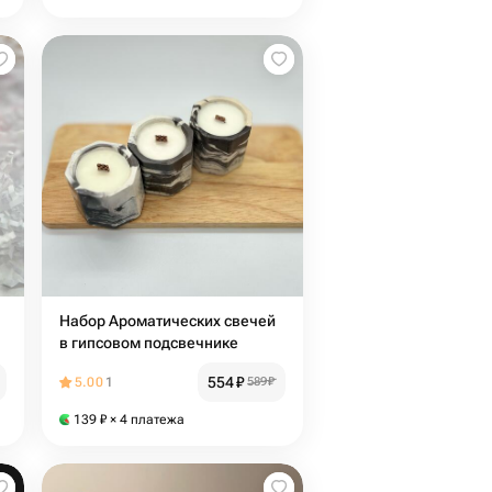
Набор Ароматических свечей
в гипсовом подсвечнике
554
₽
5.00
1
589
₽
139
₽
× 4 платежа