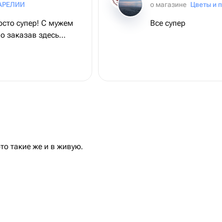
АРЕЛИИ
о магазине
Цветы и 
осто супер! С мужем
Все супер
о заказав здесь
нь сильно кайфанули!
о такие же и в живую.