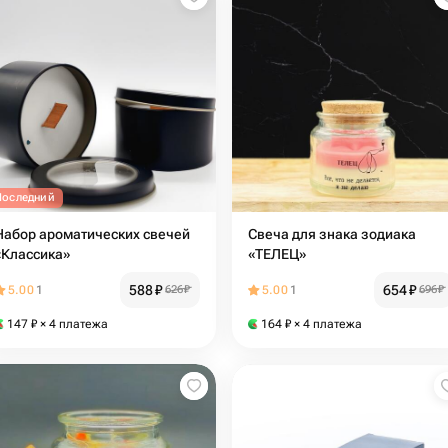
Последний
Набор ароматических свечей
Свеча для знака зодиака
«Классика»
«ТЕЛЕЦ»
588
₽
654
₽
5.00
1
626
₽
5.00
1
696
₽
147
₽
× 4 платежа
164
₽
× 4 платежа