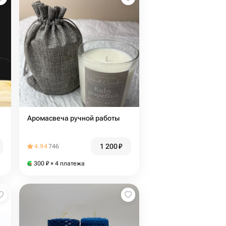
Аромасвеча ручной работы
1 200
₽
4.94
746
300
₽
× 4 платежа