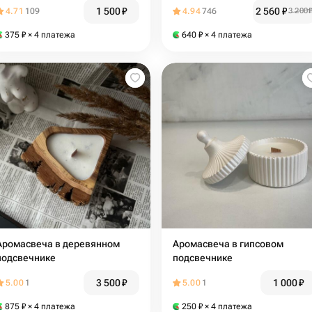
1 500
₽
2 560
₽
4.71
109
4.94
746
3 200
375
₽
× 4 платежа
640
₽
× 4 платежа
Аромасвеча в деревянном
Аромасвеча в гипсовом
подсвечнике
подсвечнике
3 500
₽
1 000
₽
5.00
1
5.00
1
875
₽
× 4 платежа
250
₽
× 4 платежа