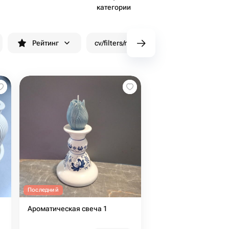
категории
Рейтинг
cv/filters/name_fast_delivery
Скид
Последний
Ароматическая свеча 1