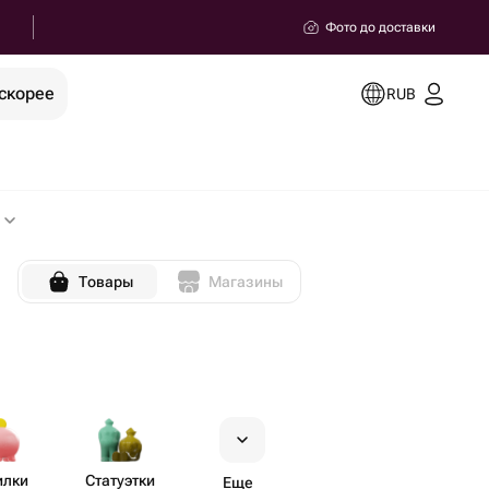
Фото до доставки
скорее
RUB
Товары
Магазины
илки
Статуэтки
Еще