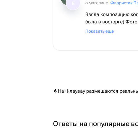
о магазине
Флористик П
Е
Взяла композицию кол
была в восторге) Фото
соответствует реально
Показать еще
быстрая,курьер вежли
закажем ещё всему кол
🌟На Флаувау размещаются реальные
Ответы на популярные в