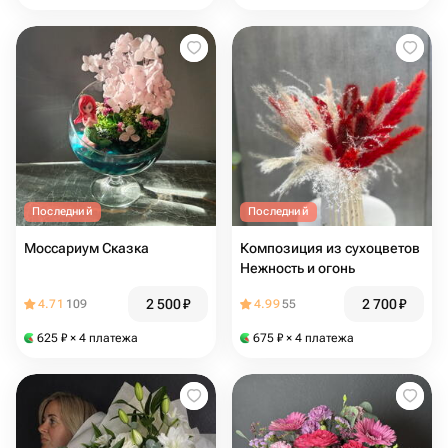
Последний
Последний
Моссариум Сказка
Композиция из сухоцветов
Нежность и огонь ️
2 500
₽
2 700
₽
4.71
109
4.99
55
625
₽
× 4 платежа
675
₽
× 4 платежа