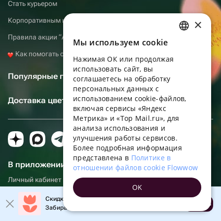
Стать курьером
Корпоративным клиентам
×
Правила акции “Atomic Heart”
Мы используем сookie
RUSSIAN
Как помогать с Флаувау
Нажимая ОК или продолжая
ENGLISH
использовать сайт, вы
Популярные города
UKRAINIAN
соглашаетесь на обработку
персональных данных с
PORTUGUESE
использованием cookie-файлов,
Доставка цветов по Беларуси
включая сервисы «Яндекс
SPANISH
Метрика» и «Top Mail.ru», для
анализа использования и
HUNGARIAN
улучшения работы сервисов.
ITALIAN
Более подробная информация
представлена в
Политике в
FRENCH
В приложении еще удобнее!
отношении файлов cookie Flowwow
TURKISH
Личный кабинет получателя, больше бонусов за покупки и
OK
напоминания о событиях
GERMAN
Скидка до 10% на первый заказ!
Открыть
Забирайте промокод в приложении!
POLISH
Скачать приложение