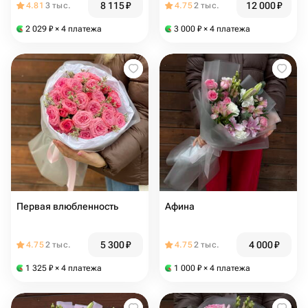
8 115
₽
12 000
₽
4.81
3 тыс.
4.75
2 тыс.
2 029
₽
× 4 платежа
3 000
₽
× 4 платежа
Первая влюбленность
Афина
5 300
₽
4 000
₽
4.75
2 тыс.
4.75
2 тыс.
1 325
₽
× 4 платежа
1 000
₽
× 4 платежа