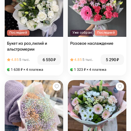
Последний
Уже собран
Последний
Букет из роз,лилий и
Розовое наслаждение
альстромерии
6 550
₽
5 290
₽
4.85
5 тыс.
4.85
5 тыс.
1 638
₽
× 4 платежа
1 323
₽
× 4 платежа