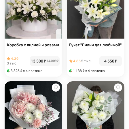
Коробка с лилией и розами
Букет "Лилии для любимой"
4.39
13 300
₽
4 550
₽
14 000
₽
4.85
5 тыс.
3 тыс.
3 325
₽
× 4 платежа
1 138
₽
× 4 платежа