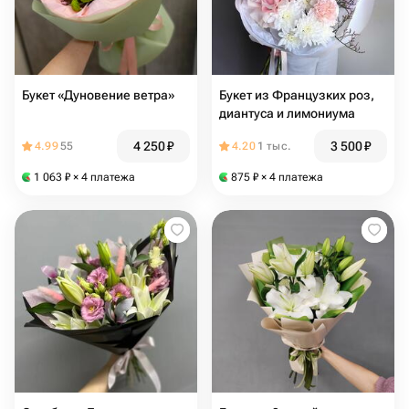
Букет «Дуновение ветра»
Букет из Французких роз,
диантуса и лимониума
4 250
₽
3 500
₽
4.99
55
4.20
1 тыс.
1 063
₽
× 4 платежа
875
₽
× 4 платежа