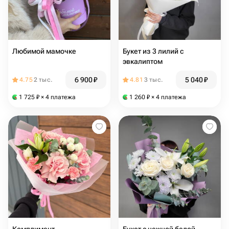
Любимой мамочке
Букет из 3 лилий с
эвкалиптом
6 900
₽
5 040
₽
4.75
2 тыс.
4.81
3 тыс.
1 725
₽
× 4 платежа
1 260
₽
× 4 платежа