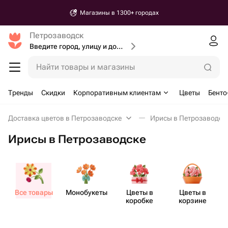
Магазины в 1300+ городах
Петрозаводск
Введите город, улицу и дом доставки
Найти товары и магазины
Тренды
Скидки
Корпоративным клиентам
Цветы
Бенто
Доставка цветов в Петрозаводске
Ирисы в Петрозаводск
Ирисы в Петрозаводске
Все товары
Моно​букеты
Цветы в
Цветы в
коробке
корзине