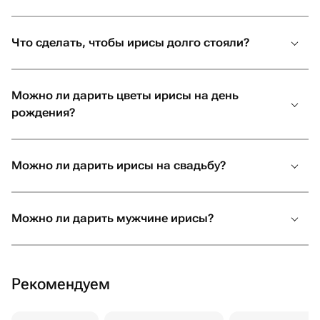
Подарив ирисы в букете, вы не только украсите день
получателя, но и придадите особенный смысл
Что сделать, чтобы ирисы долго стояли?
презенту, подчеркнув глубину вашего сообщения.
Можно ли дарить цветы ирисы на день
рождения?
Можно ли дарить ирисы на свадьбу?
Можно ли дарить мужчине ирисы?
Рекомендуем