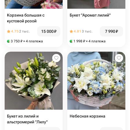
Корзина большая с
Букет "Аромат лилий"
кустовой розой
15 000
₽
7 990
₽
4.75
2 тыс.
4.81
3 тыс.
3 750
₽
× 4 платежа
1 998
₽
× 4 платежа
Букет из лилий и
Небесная корзина
альстромерий "Лилу"