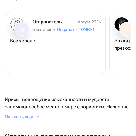
Отправитель
Август 2026
о магазине
Подарок в ТОЧКУ!
О
М
Все хорошо
Заказ дос
превосх
Ирисы, воплощение изысканности и мудрости,
занимают особое место в мире флористики. Название
этих цветов происходит от греческого слова,
Показать еще
означающего радугу, что отражает их поразительное
разнообразие цветов. Считается, что ирисы
символизируют мужество, почет и уважение, а также