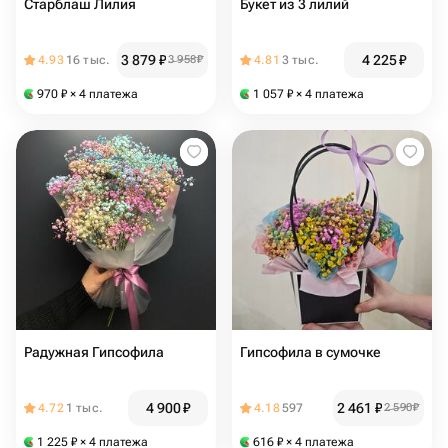
Старблаш Лилия
Букет из 3 лилий
3 879
₽
4 225
₽
4.93
16 тыс.
3 958
₽
4.81
3 тыс.
970
₽
× 4 платежа
1 057
₽
× 4 платежа
Радужная Гипсофила
Гипсофила в сумочке
4 900
₽
2 461
₽
4.72
1 тыс.
4.18
597
2 590
₽
1 225
₽
× 4 платежа
616
₽
× 4 платежа