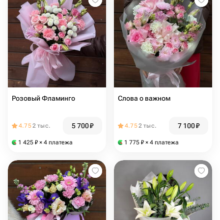
Розовый Фламинго
Слова о важном
5 700
₽
7 100
₽
4.75
2 тыс.
4.75
2 тыс.
1 425
₽
× 4 платежа
1 775
₽
× 4 платежа