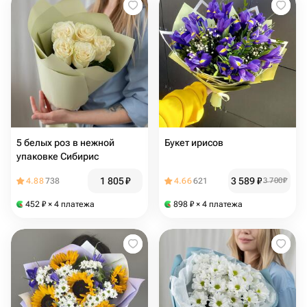
5 белых роз в нежной
Букет ирисов
упаковке Сибирис
1 805
₽
3 589
₽
4.88
738
4.66
621
3 700
₽
452
₽
× 4 платежа
898
₽
× 4 платежа