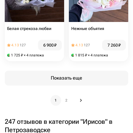
Белая стрекоза любви
Нежные объятия
6 900
₽
7 260
₽
4.13
127
4.13
127
1 725
₽
× 4 платежа
1 815
₽
× 4 платежа
Показать еще
1
2
247 отзывов в категории "Ирисов" в
Петрозаводске