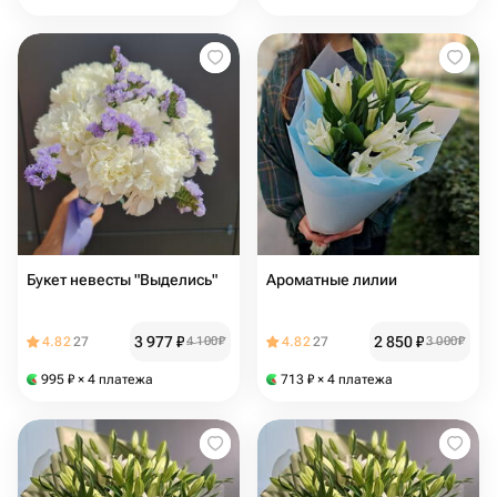
Букет невесты "Выделись"
Ароматные лилии
3 977
₽
2 850
₽
4.82
27
4 100
₽
4.82
27
3 000
₽
995
₽
× 4 платежа
713
₽
× 4 платежа