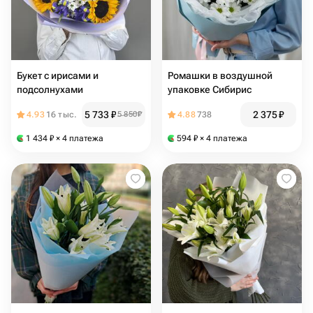
Букет с ирисами и
Ромашки в воздушной
подсолнухами
упаковке Сибирис
5 733
₽
2 375
₽
4.93
16 тыс.
5 850
₽
4.88
738
1 434
₽
× 4 платежа
594
₽
× 4 платежа