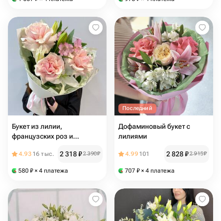
Последний
Букет из лилии,
Дофаминовый букет с
французских роз и
лилиями
альстромерии
2 318
₽
2 828
₽
4.93
16 тыс.
2 390
₽
4.99
101
2 915
₽
580
₽
× 4 платежа
707
₽
× 4 платежа