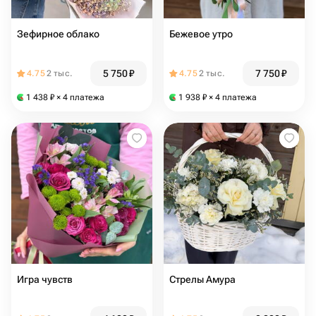
Зефирное облако
Бежевое утро
5 750
₽
7 750
₽
4.75
2 тыс.
4.75
2 тыс.
1 438
₽
× 4 платежа
1 938
₽
× 4 платежа
Игра чувств
Стрелы Амура