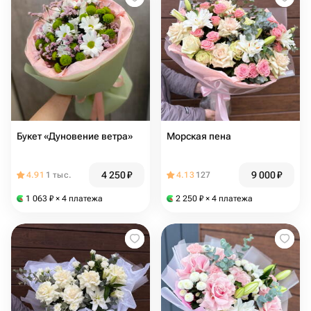
Букет «Дуновение ветра»
Морская пена
4 250
₽
9 000
₽
4.91
1 тыс.
4.13
127
1 063
₽
× 4 платежа
2 250
₽
× 4 платежа