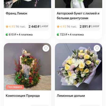
Франц Лимон
Авторский букет с лилией и
белыми диантусами
2 440
₽
2 891
₽
4.93
16 тыс.
2 490
₽
4.93
16 тыс.
2 950
₽
610
₽
× 4 платежа
723
₽
× 4 платежа
Последний
Композиция Природа
Лимонные дольки