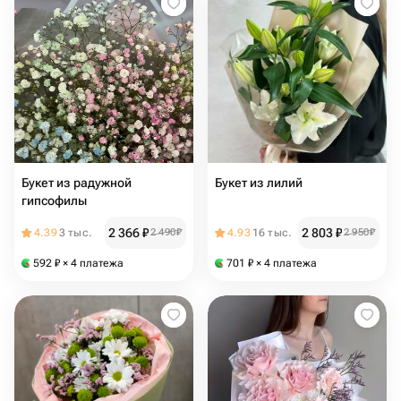
Букет из радужной
Букет из лилий
гипсофилы
2 366
₽
2 803
₽
4.39
3 тыс.
2 490
₽
4.93
16 тыс.
2 950
₽
592
₽
× 4 платежа
701
₽
× 4 платежа