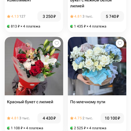
Комплимент
Букет с нежной белой
лилией
3 250
₽
5 740
₽
4.13
127
4.81
3 тыс.
813
₽
× 4 платежа
1 435
₽
× 4 платежа
Красный букет с лилией
По млечному пути
4 430
₽
10 100
₽
4.81
3 тыс.
4.75
2 тыс.
1 108
₽
× 4 платежа
2 525
₽
× 4 платежа