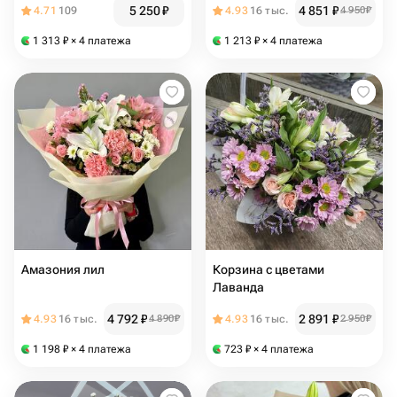
5 250
₽
4 851
₽
4.71
109
4.93
16 тыс.
4 950
₽
1 313
₽
× 4 платежа
1 213
₽
× 4 платежа
Амазония лил
Корзина с цветами
Лаванда
4 792
₽
2 891
₽
4.93
16 тыс.
4 890
₽
4.93
16 тыс.
2 950
₽
1 198
₽
× 4 платежа
723
₽
× 4 платежа